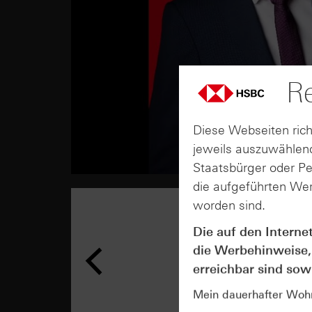
Re
Diese Webseiten rich
jeweils auszuwählend
Staatsbürger oder P
die aufgeführten Wer
worden sind.
Die auf den Interne
die Werbehinweise,
erreichbar sind sowi
Mein dauerhafter Wohns