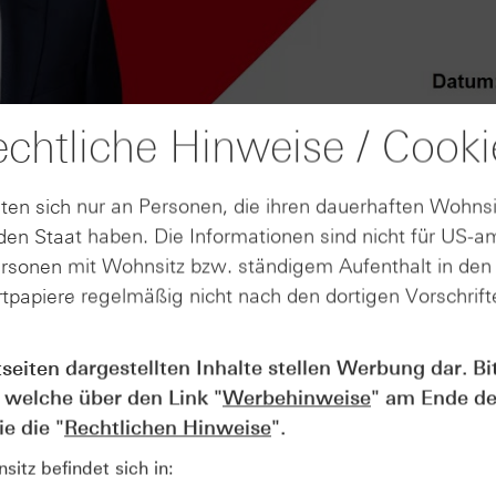
chtliche Hinweise / Cooki
ten sich nur an Personen, die ihren dauerhaften Wohnsi
en Staat haben. Die Informationen sind nicht für US-a
ersonen mit Wohnsitz bzw. ständigem Aufenthalt in de
tpapiere regelmäßig nicht nach den dortigen Vorschrifte
AUGUST
tseiten dargestellten Inhalte stellen Werbung dar. Bi
Wie lange bleibt der DAX® in
07
 welche über den Link "
Werbehinweise
" am Ende de
Rekordlaune? - ntv Zertifikate
07.08.26
e die "
Rechtlichen Hinweise
".
itz befindet sich in: