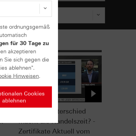
enste ordnungsgemäß
automatisch
gen für 30 Tage zu
sen akzeptieren
n Sie sich gegen die
ies ablehnen".
ookie Hinweisen
.
ptionalen Cookies
ablehnen
0®
Welchen Unterschied
zt
macht die Handelszeit? -
Zertifikate Aktuell vom