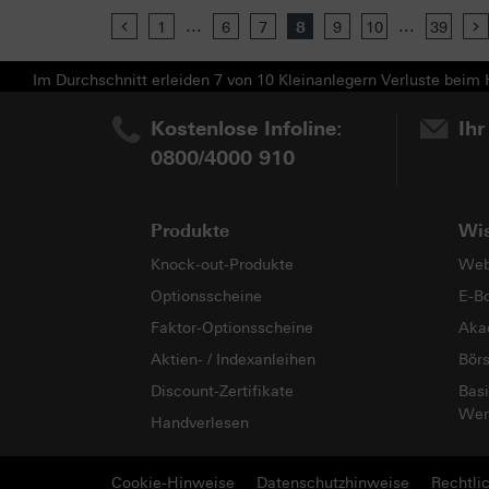
...
...
Previous
1
6
7
8
9
10
39
Im Durchschnitt erleiden 7 von 10 Kleinanlegern Verluste beim H
Kostenlose Infoline:
Ihr
0800/4000 910
Produkte
Wi
Knock-out-Produkte
Web
Optionsscheine
E-B
Faktor-Optionsscheine
Aka
Aktien- / Indexanleihen
Bör
Discount-Zertifikate
Basi
Wer
Handverlesen
Cookie-Hinweise
Datenschutzhinweise
Rechtli