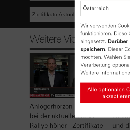
Wir verwenden Cooki
funktionieren. Diese
Weitere Videos
eingesetzt.
Darüber 
speichern
. Dieser C
möchten. Wählen Sie 
Verarbeitung optiona
Weitere Information
Alle optionalen 
akzeptiere
Anlegerherzen schlagen
Ausbr
bei der aktuellen DAX®
Fehla
Rallye höher - Zertifikate
und d