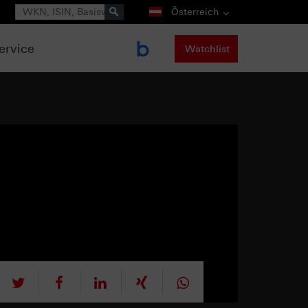
Suche
Österreich
ervice
Watchlist
tweet
teilen
mitteilen
teilen
teilen