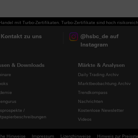
Next
andel mit Turbo-Zertifikaten. Turbo-Zertifikate sind hoch risikoreich
 Kontakt zu uns
@hsbc_de auf
Instagram
ssen & Downloads
Märkte & Analysen
inare
Daily Trading Archiv
ooks
Marktbeobachtung Archiv
demie
Trendkompass
sengurus
Nachrichten
sprospekte /
Kostenlose Newsletter
tpapierbeschreibungen
Videos
che Hinweise
Impressum
Lizenzhinweise
Hinweis zur Preisste