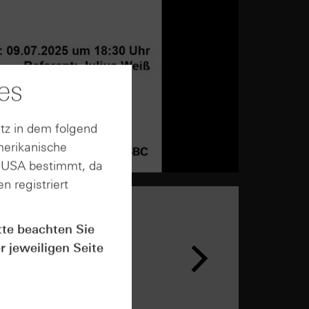
es
tz in dem folgend
merikanische
n USA bestimmt, da
n registriert
tte beachten Sie
r jeweiligen Seite