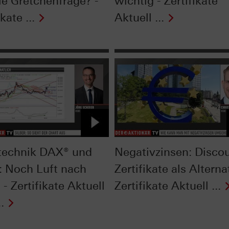
ie Gretchenfrage? -
wichtig - Zertifikate
kate ...
Aktuell ...
technik DAX® und
Negativzinsen: Disco
r: Noch Luft nach
Zertifikate als Alterna
- Zertifikate Aktuell
Zertifikate Aktuell ...
.