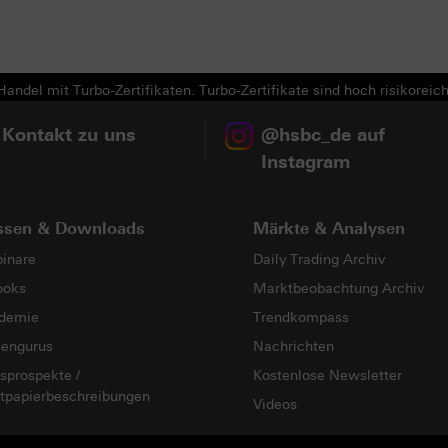
Next
andel mit Turbo-Zertifikaten. Turbo-Zertifikate sind hoch risikoreich
 Kontakt zu uns
@hsbc_de auf
Instagram
ssen & Downloads
Märkte & Analysen
inare
Daily Trading Archiv
ooks
Marktbeobachtung Archiv
demie
Trendkompass
sengurus
Nachrichten
sprospekte /
Kostenlose Newsletter
tpapierbeschreibungen
Videos