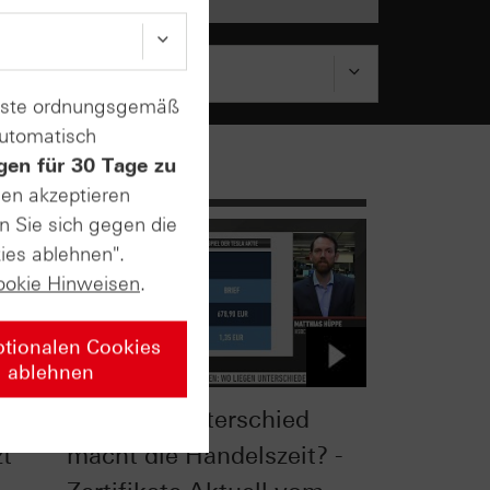
enste ordnungsgemäß
automatisch
gen für 30 Tage zu
sen akzeptieren
n Sie sich gegen die
ies ablehnen".
ookie Hinweisen
.
ptionalen Cookies
ablehnen
0®
Welchen Unterschied
zt
macht die Handelszeit? -