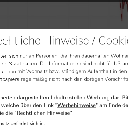
chtliche Hinweise / Cooki
ten sich nur an Personen, die ihren dauerhaften Wohnsi
en Staat haben. Die Informationen sind nicht für US-a
ersonen mit Wohnsitz bzw. ständigem Aufenthalt in de
tpapiere regelmäßig nicht nach den dortigen Vorschrifte
tseiten dargestellten Inhalte stellen Werbung dar. Bi
AUGUST
Wie lange bleibt der DAX® in
07
 welche über den Link "
Werbehinweise
" am Ende de
Rekordlaune? - ntv Zertifikate
e die "
Rechtlichen Hinweise
".
07.08.26
itz befindet sich in: