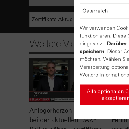
Wir verwenden Cooki
funktionieren. Diese
Weitere Videos
eingesetzt.
Darüber 
speichern
. Dieser C
möchten. Wählen Sie 
Verarbeitung optiona
Weitere Information
Alle optionalen 
akzeptiere
Anlegerherzen schlagen
Ausbr
bei der aktuellen DAX®
Fehla