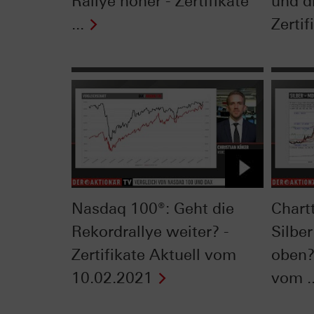
Rallye höher - Zertifikate
und d
...
Zertifi
Nasdaq 100®: Geht die
Chart
Rekordrallye weiter? -
Silbe
Zertifikate Aktuell vom
oben? 
10.02.2021
vom ..