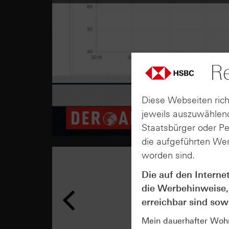
Re
Diese Webseiten rich
jeweils auszuwählend
Staatsbürger oder P
die aufgeführten Wer
worden sind.
Die auf den Interne
die Werbehinweise,
erreichbar sind sowi
Mein dauerhafter Wohns