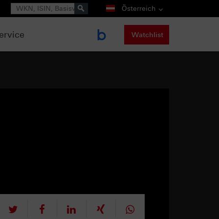
Suche
Österreich
ervice
Watchlist
tweet
teilen
mitteilen
teilen
teilen