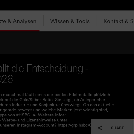
te & Analysen
Wissen & Tools
Kontakt & S
ällt die Entscheidung -
026
h manchmal läuft eines der beiden Edelmetalle plötzlich
ck auf die Gold/Silber-Ratio. Sie zeigt, ob Anleger eher
 durch Industrie und Konjunktur überwiegt. Ob das aktuelle
ber gerade bewegt und welche Marken jetzt wichtig sind,
üppe von #HSBC. ► Weitere Infos:
e Werbe- und Lizenzhinweise unter
 unseren Instagram-Account? https://grp.hsbc/6050q4HQC
SHARE