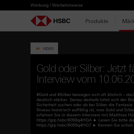
Werbung / Werbehinweise
PRODUKTE
MÄRKTE & ANALYSEN
WISSEN & TOOLS
KONTAKT & SERVICE
LÄNDERAUSWAHL
AUSGEWÄHLTE SEITEN
HEBELPRODUKTE
ANLAGEPRODUKTE
AKTUELLES
ANALYSEN
VIDEOS
WATCHLIST
WEBINARE
WISSEN
TOOLS
KONTAKT
SERVICE
DOWNLOADCENTER
HEBELPRODUKTE
ANALYSEN
WEBINARE
KONTAKT
Watchlist
Knock-out-Produkte
Aktien- / Indexanleihen
Anpassungen / Kündigungen
Daily Trading
Mediathek
Login / Zur Watchlist
Webinartermine
kostenlose eBooks
Aktien- / Indexanleihen Rechner
Kontaktformular
Wir über uns
Basisprospekte /
Deutschland
Produkte
Märk
Wertpapierbeschreibungen
ANLAGEPRODUKTE
VIDEOS
WISSEN
SERVICE
Basisprospekte
Optionsscheine
Bonus-Zertifikate
Intraday-Emissionen
Marktbeobachtung
Daily Trading TV
Webinaraufzeichnungen
Akademie
Open End Knock-out-Produkte
Praktikanten / Werkstudenten
Newsletter Abonnement
Österreich
Rechner
Registrierungsformulare
AKTUELLES
WATCHLIST
TOOLS
DOWNLOADCENTER
Weitere Hebelprodukte
Discount-Zertifikate
Neuemissionen
Trendkompass
ntv-Zertifikate mit HSBC
Börsengurus
VIDEO
Trendkompass
Ausgestoppte Produkte
Express-Zertifikate
Zur Zeichnung
Nachrichten
Börse Stuttgart TV mit HSBC
FAQs
Gold oder Silber: Jetzt f
Watchlist
Interview vom 10.06.2
Intraday-Emissionen
Kapitalschutz-Produkte
Newsletter-Abonnement
Zertifikate Aktuell mit HSBC
Rolltermine
Sprint-Zertifikate
#Gold und #Silber bewegen sich oft ähnlich – doc
deutlich stärker. Genau deshalb lohnt sich der Bli
Sicherheit suchen oder ob bei Silber die Fantasie
Strategie- / Basket- /
Niveau historisch auffällig ist, was Gold und Sil
Themenzertifikate
erfahren Sie in diesem Interview mit Matthias H
https://grp.hsbc/6058q4HQA ► Lesen Sie bitte di
https://grp.hsbc/6059q4HQ7 ► Kennen Sie schon
Handverlesen