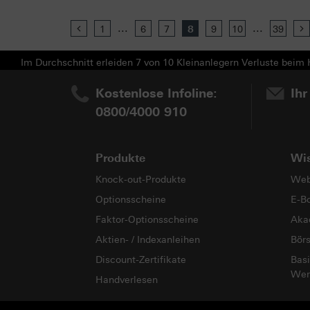
...
...
Previous
1
6
7
8
9
10
39
Im Durchschnitt erleiden 7 von 10 Kleinanlegern Verluste beim H
Kostenlose Infoline:
Ihr
0800/4000 910
Produkte
Wi
Knock-out-Produkte
Web
Optionsscheine
E-B
Faktor-Optionsscheine
Aka
Aktien- / Indexanleihen
Bör
Discount-Zertifikate
Basi
Wer
Handverlesen