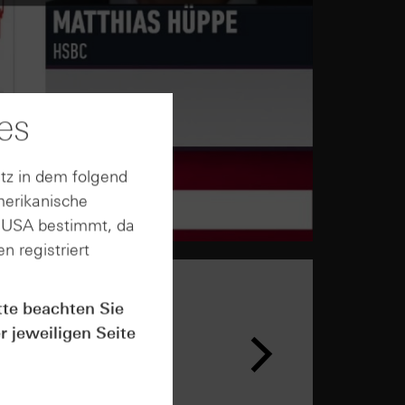
es
tz in dem folgend
merikanische
n USA bestimmt, da
n registriert
tte beachten Sie
r jeweiligen Seite