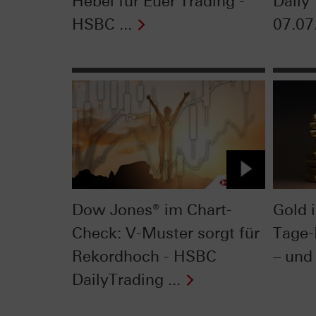
Hebel für Euer Trading -
Daily
HSBC ...
07.07
Dow Jones® im Chart-
Gold 
Check: V-Muster sorgt für
Tage-
Rekordhoch - HSBC
– und 
DailyTrading ...