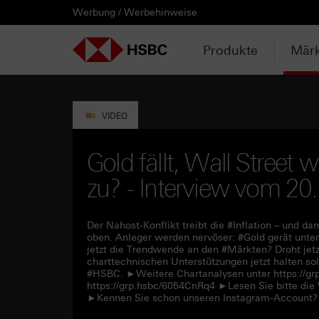
Werbung / Werbehinweise
PRODUKTE
MÄRKTE & ANALYSEN
WISSEN & TOOLS
KONTAKT & SERVICE
LÄNDERAUSWAHL
AUSGEWÄHLTE SEITEN
HEBELPRODUKTE
ANLAGEPRODUKTE
AKTUELLES
ANALYSEN
VIDEOS
WATCHLIST
WEBINARE
WISSEN
TOOLS
KONTAKT
SERVICE
DOWNLOADCENTER
HEBELPRODUKTE
ANALYSEN
WEBINARE
KONTAKT
Watchlist
Knock-out-Produkte
Aktien- / Indexanleihen
Neuemissionen
Daily Trading
Mediathek
Login / Zur Watchlist
Webinartermine
kostenlose eBooks
Aktien- / Indexanleihen Rechner
Kontaktformular
Wir über uns
Basisprospekte /
Deutschland
Produkte
Märk
Wertpapierbeschreibungen
ANLAGEPRODUKTE
VIDEOS
WISSEN
SERVICE
Basisprospekte
Optionsscheine
Bonus-Zertifikate
Anpassungen / Kündigungen
Marktbeobachtung
Daily Trading TV
Webinaraufzeichnungen
Akademie
HSBC Emissionstool
Praktikanten / Werkstudenten
Newsletter Abonnement
Österreich
Registrierungsformulare
AKTUELLES
WATCHLIST
TOOLS
DOWNLOADCENTER
Weitere Hebelprodukte
Discount-Zertifikate
Trading-Aktionen
Trendkompass
ntv-Zertifikate mit HSBC
Börsengurus
Open End Knock-out-Produkte
VIDEO
Rechner
Unvollständige
Verkaufsprospekte
Ausgestoppte Produkte
Express-Zertifikate
Intraday-Emissionen
Nachrichten
Zertifikate Aktuell mit HSBC
Rolltermine
Gold fällt, Wall Street w
Trendkompass
zu? - Interview vom 20
Intraday-Emissionen
Handverlesen
Zur Zeichnung
Newsletter-Abonnement
FAQs
Watchlist
Der Nahost-Konflikt treibt die #Inflation – und 
oben. Anleger werden nervöser: #Gold gerät unter
jetzt die Trendwende an den #Märkten? Droht je
charttechnischen Unterstützungen jetzt halten sol
#HSBC. ►Weitere Chartanalysen unter https://g
https://grp.hsbc/6054CnRq4 ►Lesen Sie bitte die
►Kennen Sie schon unseren Instagram-Account? 