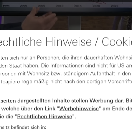
chtliche Hinweise / Cooki
ten sich nur an Personen, die ihren dauerhaften Wohnsi
en Staat haben. Die Informationen sind nicht für US-a
ersonen mit Wohnsitz bzw. ständigem Aufenthalt in de
tpapiere regelmäßig nicht nach den dortigen Vorschrifte
tseiten dargestellten Inhalte stellen Werbung dar. Bi
AUGUST
Wie lange bleibt der DAX® in
07
 welche über den Link "
Werbehinweise
" am Ende de
Rekordlaune? - ntv Zertifikate
e die "
Rechtlichen Hinweise
".
07.08.26
itz befindet sich in: