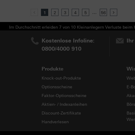
...
Previous
1
2
3
4
5
56
Next
Im Durchschnitt erleiden 7 von 10 Kleinanlegern Verluste beim H
Kostenlose Infoline:
Ihr
0800/4000 910
Produkte
Wi
Knock-out-Produkte
Web
Optionsscheine
E-B
Faktor-Optionsscheine
Aka
Aktien- / Indexanleihen
Bör
Discount-Zertifikate
Basi
Wer
Handverlesen