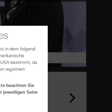
es
tz in dem folgend
merikanische
n USA bestimmt, da
n registriert
tte beachten Sie
r jeweiligen Seite