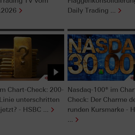
 Trading TV vom
Flaggenkonsolidierun
.2026
Daily Trading ...
im Chart-Check: 200-
Nasdaq-100® im Char
Linie unterschritten
Check: Der Charme d
jetzt? - HSBC ...
runden Kursmarke - 
...