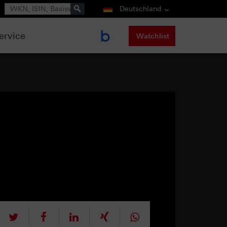
Suche
Deutschland
ervice
Watchlist
tweet
teilen
mitteilen
teilen
teilen