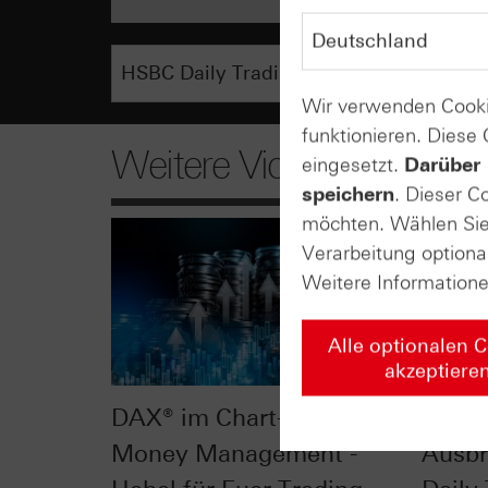
Wir verwenden Cooki
funktionieren. Diese
Weitere Videos
eingesetzt.
Darüber 
speichern
. Dieser C
möchten. Wählen Sie 
Verarbeitung optiona
Weitere Information
Alle optionalen 
akzeptiere
DAX® im Chart-Check:
DAX® 
Money Management -
Ausbr