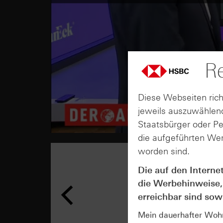
Re
Diese Webseiten rich
jeweils auszuwählend
Staatsbürger oder P
die aufgeführten Wer
worden sind.
Die auf den Interne
die Werbehinweise,
erreichbar sind sowi
Mein dauerhafter Wohns