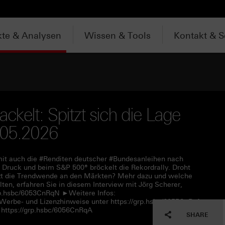
te & Analysen
Wissen & Tools
Kontakt & S
ackelt: Spitzt sich die Lage
.05.2026
damit auch die #Renditen deutscher #Bundesanleihen nach
 Druck und beim S&P 500® bröckelt die Rekordrally. Droht
tzt die Trendwende an den Märkten? Mehr dazu und welche
lten, erfahren Sie in diesem Interview mit Jörg Scherer,
rp.hsbc/6053CnRqN ►Weitere Infos:
 Werbe- und Lizenzhinweise unter https://grp.hsbc/6055CnRqf
https://grp.hsbc/6056CnRqA
SHARE