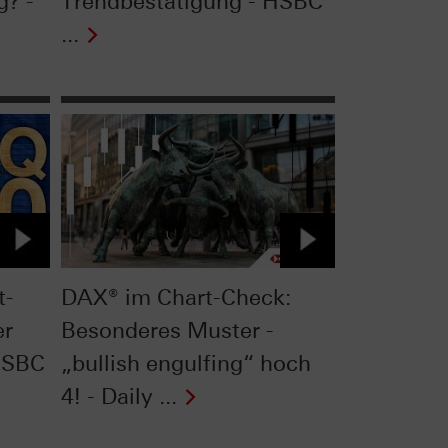
g? -
Trendbestätigung - HSBC
...
t-
DAX® im Chart-Check:
er
Besonderes Muster -
HSBC
„bullish engulfing“ hoch
4! - Daily ...