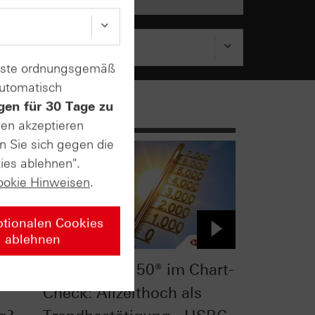
enste ordnungsgemäß
automatisch
gen für 30 Tage zu
sen akzeptieren
n Sie sich gegen die
ies ablehnen".
ookie Hinweisen
.
ptionalen Cookies
ablehnen
t-
Euro STOXX 50® im Chart-
Check: Allzeithoch als