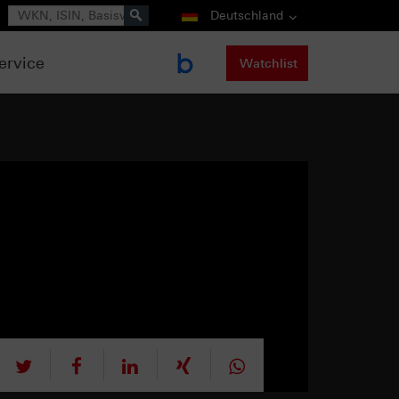
Suche
Deutschland
ervice
Watchlist
tweet
teilen
mitteilen
teilen
teilen