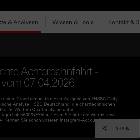
te & Analysen
Wissen & Tools
Kontakt & S
chte Achterbahnfahrt -
V vom 07.04.2026
ter sich. Grund genug, in dieser Ausgabe von #HSBC Daily
hnische Analyse HSBC Deutschland, die charttechnischen
ten. ► Weitere Chartanalysen unter
s://grp.hsbc/6056xFYbI ► Lesen Sie bitte die Werbe- und
L ► Kennen Sie schon unseren Instagram-Account?
SHARE