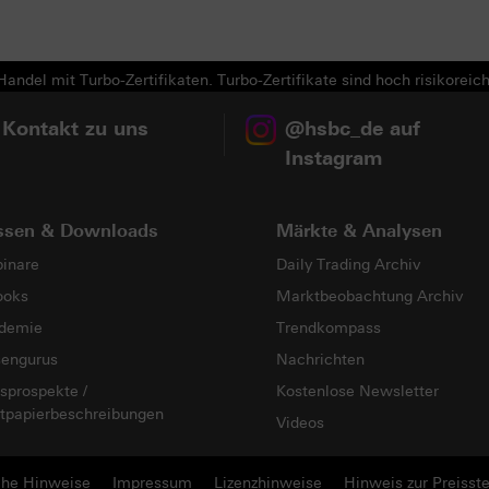
andel mit Turbo-Zertifikaten. Turbo-Zertifikate sind hoch risikoreich
 Kontakt zu uns
@hsbc_de auf
Instagram
ssen & Downloads
Märkte & Analysen
inare
Daily Trading Archiv
ooks
Marktbeobachtung Archiv
demie
Trendkompass
sengurus
Nachrichten
sprospekte /
Kostenlose Newsletter
tpapierbeschreibungen
Videos
che Hinweise
Impressum
Lizenzhinweise
Hinweis zur Preisste