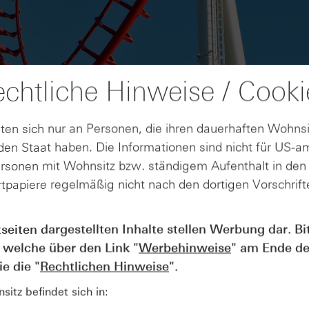
chtliche Hinweise / Cooki
ten sich nur an Personen, die ihren dauerhaften Wohnsi
en Staat haben. Die Informationen sind nicht für US-a
ersonen mit Wohnsitz bzw. ständigem Aufenthalt in de
tpapiere regelmäßig nicht nach den dortigen Vorschrifte
AUGUST
tseiten dargestellten Inhalte stellen Werbung dar. Bi
Der Blick ins Kleingedruckte: Koste
04
 welche über den Link "
Werbehinweise
" am Ende de
Kündigungen bei Derivaten - Webin
vom 04.08.2026
e die "
Rechtlichen Hinweise
".
itz befindet sich in: