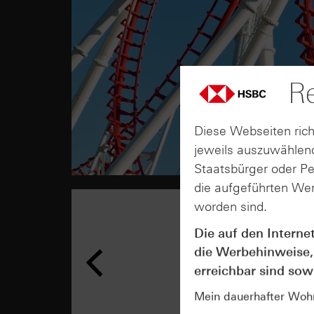
Re
Diese Webseiten rich
jeweils auszuwählend
Staatsbürger oder P
die aufgeführten Wer
worden sind.
Die auf den Interne
die Werbehinweise,
erreichbar sind sowi
Mein dauerhafter Wohns