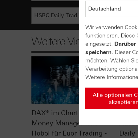
Wir verwenden Cooki
funktionieren. Diese
Weitere Videos
eingesetzt.
Darüber 
speichern
. Dieser C
möchten. Wählen Sie 
Verarbeitung optiona
Weitere Information
Alle optionalen 
akzeptiere
DAX® im Chart-Check:
DAX® 
Money Management -
Ausbr
Hebel für Euer Trading -
Daily