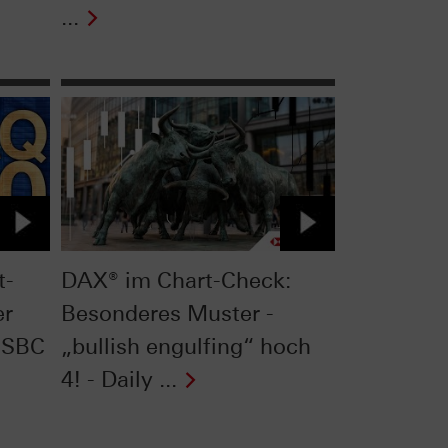
...
t-
DAX® im Chart-Check:
er
Besonderes Muster -
HSBC
„bullish engulfing“ hoch
4! - Daily ...