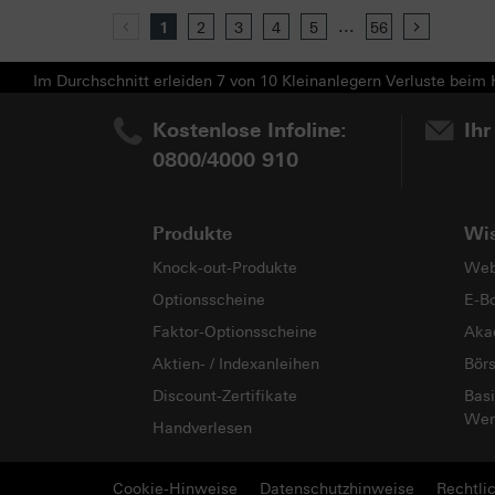
...
Previous
1
2
3
4
5
56
Next
Im Durchschnitt erleiden 7 von 10 Kleinanlegern Verluste beim H
Kostenlose Infoline:
Ihr
0800/4000 910
Produkte
Wi
Knock-out-Produkte
Web
Optionsscheine
E-B
Faktor-Optionsscheine
Aka
Aktien- / Indexanleihen
Bör
Discount-Zertifikate
Basi
Wer
Handverlesen
Cookie-Hinweise
Datenschutzhinweise
Rechtli