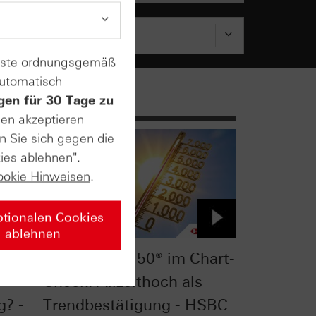
enste ordnungsgemäß
automatisch
gen für 30 Tage zu
sen akzeptieren
n Sie sich gegen die
ies ablehnen".
ookie Hinweisen
.
ptionalen Cookies
ablehnen
t-
Euro STOXX 50® im Chart-
Check: Allzeithoch als
g? -
Trendbestätigung - HSBC