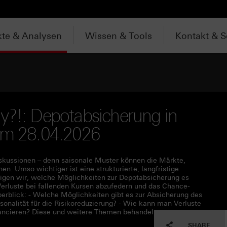
te & Analysen
Wissen & Tools
Kontakt & S
y?!: Depotabsicherung in
vom 28.04.2026
iskussionen – denn saisonale Muster können die Märkte,
. Umso wichtiger ist eine strukturierte, langfristige
eigen wir, welche Möglichkeiten zur Depotabsicherung es
Verluste bei fallenden Kursen abzufedern und das Chance-
erblick: - Welche Möglichkeiten gibt es zur Absicherung des
onalität für die Risikoreduzierung? - Wie kann man Verluste
lancieren? Diese und weitere Themen behandelt unser
SHARE