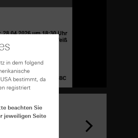
es
tz in dem folgend
merikanische
n USA bestimmt, da
n registriert
tte beachten Sie
r jeweiligen Seite