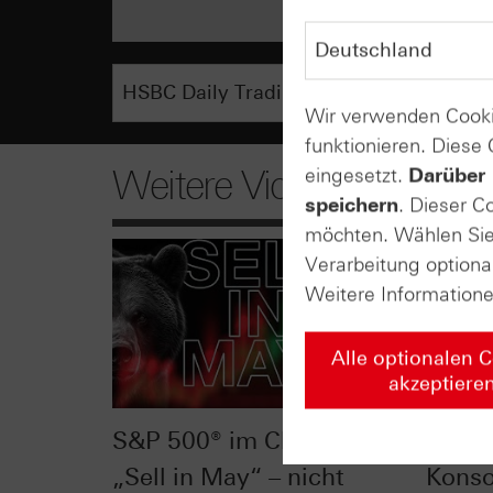
Wir verwenden Cooki
funktionieren. Diese
Weitere Videos
eingesetzt.
Darüber 
speichern
. Dieser C
möchten. Wählen Sie 
Verarbeitung optiona
Weitere Information
Alle optionalen 
akzeptiere
S&P 500® im Chart-Check:
Silbe
„Sell in May“ – nicht
Konso