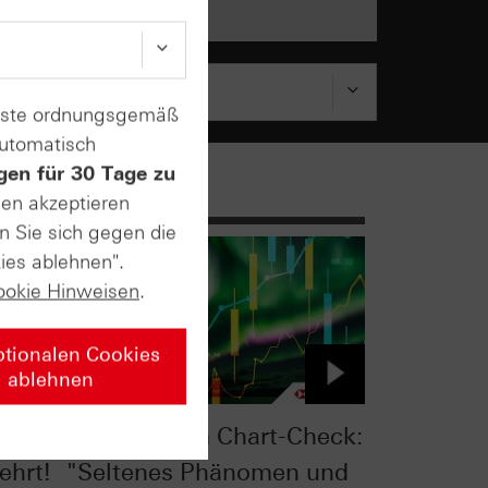
enste ordnungsgemäß
automatisch
gen für 30 Tage zu
sen akzeptieren
n Sie sich gegen die
ies ablehnen".
ookie Hinweisen
.
ptionalen Cookies
ablehnen
eck:
S&P 500® im Chart-Check:
ehrt!
"Seltenes Phänomen und