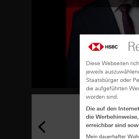
Re
Diese Webseiten rich
jeweils auszuwählend
Staatsbürger oder P
die aufgeführten Wer
worden sind.
Die auf den Interne
die Werbehinweise,
erreichbar sind sowi
Mein dauerhafter Wohns