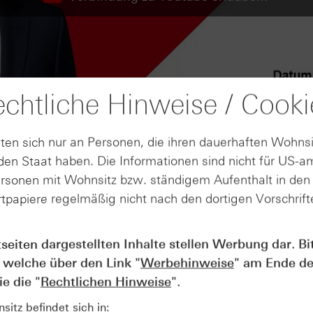
chtliche Hinweise / Cooki
ten sich nur an Personen, die ihren dauerhaften Wohnsi
en Staat haben. Die Informationen sind nicht für US-a
ersonen mit Wohnsitz bzw. ständigem Aufenthalt in de
tpapiere regelmäßig nicht nach den dortigen Vorschrifte
tseiten dargestellten Inhalte stellen Werbung dar. Bi
AUGUST
 welche über den Link "
Werbehinweise
" am Ende de
Wie lange bleibt der DAX® in
07
Rekordlaune? - ntv Zertifikate
e die "
Rechtlichen Hinweise
".
07.08.26
itz befindet sich in: