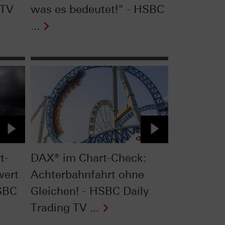
 TV
was es bedeutet!" - HSBC
...
t-
DAX® im Chart-Check:
wert
Achterbahnfahrt ohne
HSBC
Gleichen! - HSBC Daily
Trading TV ...