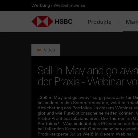
Werbung / Werbehinweise
PRODUKTE
MÄRKTE & ANALYSEN
WISSEN & TOOLS
KONTAKT & SERVICE
LÄNDERAUSWAHL
AUSGEWÄHLTE SEITEN
HEBELPRODUKTE
ANLAGEPRODUKTE
AKTUELLES
ANALYSEN
VIDEOS
WATCHLIST
WEBINARE
WISSEN
TOOLS
KONTAKT
SERVICE
DOWNLOADCENTER
HEBELPRODUKTE
ANALYSEN
WEBINARE
KONTAKT
Watchlist
Knock-out-Produkte
Aktien- / Indexanleihen
Neuemissionen
Daily Trading
Mediathek
Login / Zur Watchlist
Webinartermine
kostenlose eBooks
Aktien- / Indexanleihen Rechner
Kontaktformular
Wir über uns
Basisprospekte /
Deutschland
Produkte
Märk
Wertpapierbeschreibungen
ANLAGEPRODUKTE
VIDEOS
WISSEN
SERVICE
Basisprospekte
Optionsscheine
Bonus-Zertifikate
Anpassungen / Kündigungen
Marktbeobachtung
Daily Trading TV
Webinaraufzeichnungen
Akademie
HSBC Emissionstool
Praktikanten / Werkstudenten
Newsletter Abonnement
Österreich
Registrierungsformulare
AKTUELLES
WATCHLIST
TOOLS
DOWNLOADCENTER
Weitere Hebelprodukte
Discount-Zertifikate
Trading-Aktionen
Trendkompass
ntv-Zertifikate mit HSBC
Börsengurus
Open End Knock-out-Produkte
VIDEO
Rechner
Unvollständige
Verkaufsprospekte
Ausgestoppte Produkte
Express-Zertifikate
Intraday-Emissionen
Nachrichten
Zertifikate Aktuell mit HSBC
Rolltermine
Sell in May and go awa
Trendkompass
der Praxis - Webinar 
Intraday-Emissionen
Handverlesen
Zur Zeichnung
Newsletter-Abonnement
FAQs
Watchlist
„Sell in May and go away“ sorgt jedes Jahr für D
besonders in den Sommermonaten, volatiler machen
Absicherung des Portfolios. In diesem Webinar z
gibt und wie Put-Optionsscheine helfen können, 
Risiko-Profil auszubalancieren. Die Themen im Üb
Portfolios? - Was bedeutet das Phänomen der Sais
bei fallenden Kursen mit Optionsscheinen ausba
Produktexperte Julius Weiß in diesem Webinar.