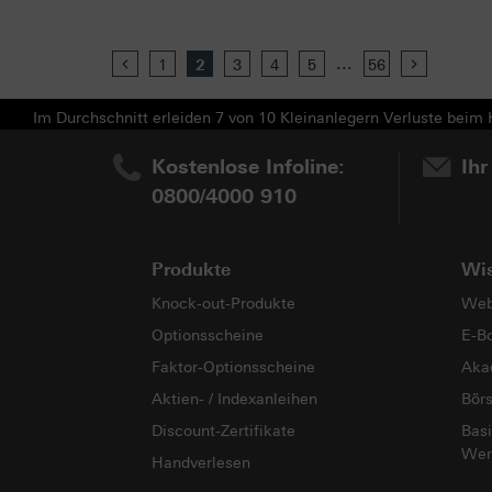
...
Previous
1
2
3
4
5
56
Next
Im Durchschnitt erleiden 7 von 10 Kleinanlegern Verluste beim H
Kostenlose Infoline:
Ihr
0800/4000 910
Produkte
Wi
Knock-out-Produkte
Web
Optionsscheine
E-B
Faktor-Optionsscheine
Aka
Aktien- / Indexanleihen
Bör
Discount-Zertifikate
Basi
Wer
Handverlesen