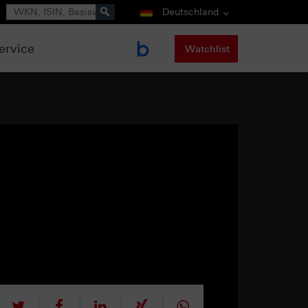
Suche
Deutschland
ervice
Watchlist
tweet
teilen
mitteilen
teilen
teilen