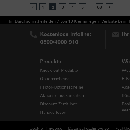
...
Previous
1
2
3
4
5
56
Next
Im Durchschnitt erleiden 7 von 10 Kleinanlegern Verluste beim H
Kostenlose Infoline:
Ihr
0800/4000 910
Produkte
Wi
Knock-out-Produkte
Web
Optionsscheine
E-B
Faktor-Optionsscheine
Aka
Aktien- / Indexanleihen
Bör
Discount-Zertifikate
Basi
Wer
Handverlesen
Cookie-Hinweise
Datenschutzhinweise
Rechtli