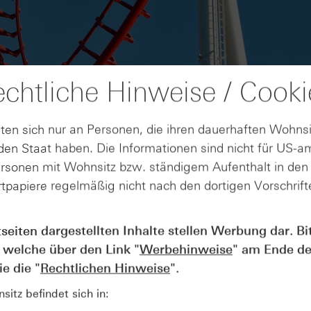
chtliche Hinweise / Cooki
ten sich nur an Personen, die ihren dauerhaften Wohnsi
en Staat haben. Die Informationen sind nicht für US-a
ersonen mit Wohnsitz bzw. ständigem Aufenthalt in de
tpapiere regelmäßig nicht nach den dortigen Vorschrifte
AUGUST
tseiten dargestellten Inhalte stellen Werbung dar. Bi
Der Blick ins Kleingedruckte: Koste
04
 welche über den Link "
Werbehinweise
" am Ende de
Kündigungen bei Derivaten - Webin
vom 04.08.2026
e die "
Rechtlichen Hinweise
".
itz befindet sich in: