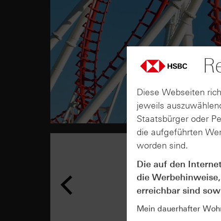
Re
Diese Webseiten rich
jeweils auszuwählend
Staatsbürger oder P
die aufgeführten Wer
worden sind.
Die auf den Interne
die Werbehinweise,
erreichbar sind sowi
Mein dauerhafter Wohns