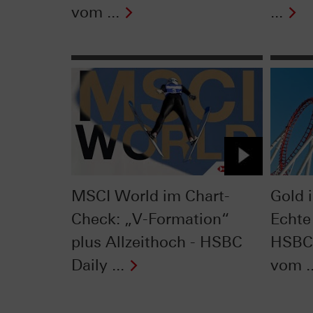
vom ...
...
MSCI World im Chart-
Gold 
Check: „V-Formation“
Echte
plus Allzeithoch - HSBC
HSBC 
Daily ...
vom ..