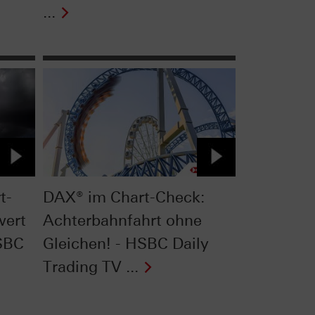
...
t-
DAX® im Chart-Check:
wert
Achterbahnfahrt ohne
HSBC
Gleichen! - HSBC Daily
Trading TV ...