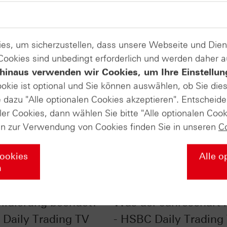
es, um sicherzustellen, dass unsere Webseite und Di
 Cookies sind unbedingt erforderlich und werden daher 
hinaus verwenden wir Cookies, um Ihre Einstellun
ookie ist optional und Sie können auswählen, ob Sie die
dazu "Alle optionalen Cookies akzeptieren". Entscheide
ler Cookies, dann wählen Sie bitte "Alle optionalen Cook
en zur Verwendung von Cookies finden Sie in unseren
C
Cookies
Alle o
n
r im Chart-Check:
EUR/USD im Chart-Ch
lidierung beendet? -
Was der Jahreschart l
Daily Trading TV
- HSBC Daily Trading