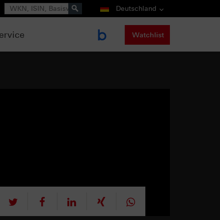
Suche
Deutschland
ervice
Watchlist
tweet
teilen
mitteilen
teilen
teilen