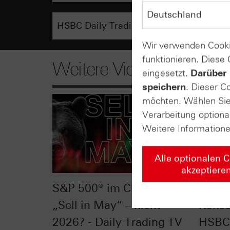
Wir verwenden Cooki
funktionieren. Diese
Weitere Videos
eingesetzt.
Darüber 
speichern
. Dieser C
möchten. Wählen Sie 
Verarbeitung optiona
Weitere Information
Alle optionalen 
akzeptiere
S&P 500® im Chart-Check:
Silbe
„Sell in May“ – nicht
Konso
2026? - Daily Trading TV
HSBC 