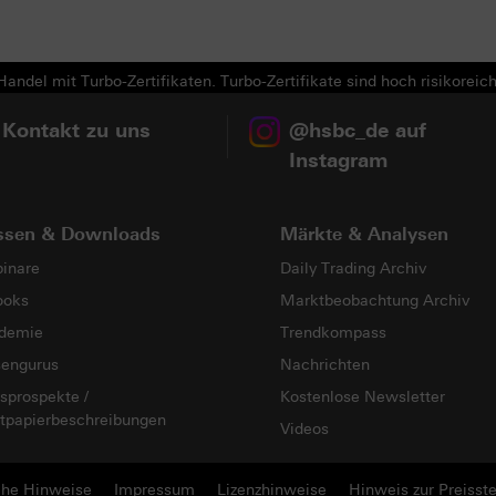
andel mit Turbo-Zertifikaten. Turbo-Zertifikate sind hoch risikoreich
 Kontakt zu uns
@hsbc_de auf
Instagram
ssen & Downloads
Märkte & Analysen
inare
Daily Trading Archiv
ooks
Marktbeobachtung Archiv
demie
Trendkompass
sengurus
Nachrichten
sprospekte /
Kostenlose Newsletter
tpapierbeschreibungen
Videos
che Hinweise
Impressum
Lizenzhinweise
Hinweis zur Preisste