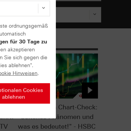
enste ordnungsgemäß
automatisch
gen für 30 Tage zu
sen akzeptieren
n Sie sich gegen die
ies ablehnen".
ookie Hinweisen
.
ptionalen Cookies
ablehnen
eck:
S&P 500® im Chart-Check:
ehrt!
"Seltenes Phänomen und
 TV
was es bedeutet!" - HSBC