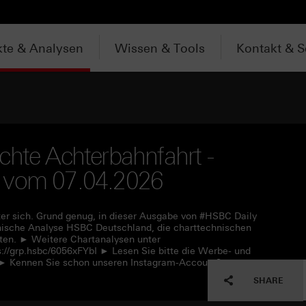
te & Analysen
Wissen & Tools
Kontakt & S
chte Achterbahnfahrt -
V vom 07.04.2026
ter sich. Grund genug, in dieser Ausgabe von #HSBC Daily
hnische Analyse HSBC Deutschland, die charttechnischen
ten. ► Weitere Chartanalysen unter
s://grp.hsbc/6056xFYbI ► Lesen Sie bitte die Werbe- und
L ► Kennen Sie schon unseren Instagram-Account?
SHARE