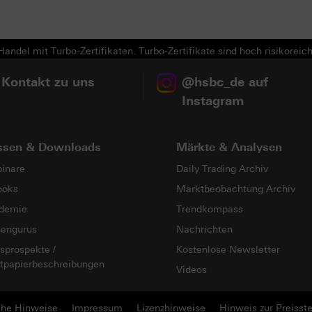
andel mit Turbo-Zertifikaten. Turbo-Zertifikate sind hoch risikoreich
 Kontakt zu uns
@hsbc_de auf
Instagram
ssen & Downloads
Märkte & Analysen
inare
Daily Trading Archiv
ooks
Marktbeobachtung Archiv
demie
Trendkompass
sengurus
Nachrichten
sprospekte /
Kostenlose Newsletter
tpapierbeschreibungen
Videos
che Hinweise
Impressum
Lizenzhinweise
Hinweis zur Preisste