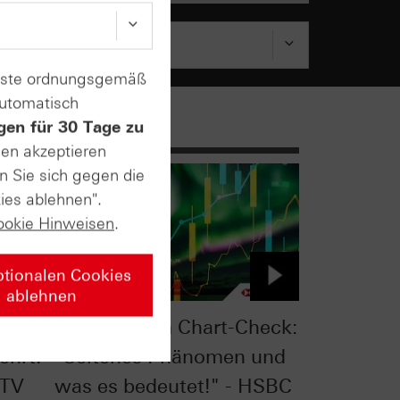
enste ordnungsgemäß
automatisch
gen für 30 Tage zu
sen akzeptieren
n Sie sich gegen die
ies ablehnen".
ookie Hinweisen
.
ptionalen Cookies
ablehnen
eck:
S&P 500® im Chart-Check:
ehrt!
"Seltenes Phänomen und
 TV
was es bedeutet!" - HSBC