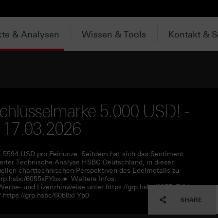
te & Analysen
Wissen & Tools
Kontakt & S
Schlüsselmarke 5.000 USD! -
 17.03.2026
i 5594 USD pro Feinunze. Seitdem hat sich das Sentiment
Leiter Technische Analyse HSBC Deutschland, in dieser
ellen charttechnischen Perspektiven des Edelmetalls zu
grp.hsbc/6055xFYbx ► Weitere Infos:
 Werbe- und Lizenzhinweise unter https://grp.hsbc/6057xFYbL
https://grp.hsbc/6058xFYb0
SHARE