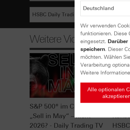
Wir verwenden Cooki
funktionieren. Diese
Weitere Videos
eingesetzt.
Darüber 
speichern
. Dieser C
möchten. Wählen Sie 
Verarbeitung optiona
Weitere Information
Alle optionalen 
akzeptiere
S&P 500® im Chart-Check:
Silbe
„Sell in May“ – nicht
Konso
2026? - Daily Trading TV
HSBC 