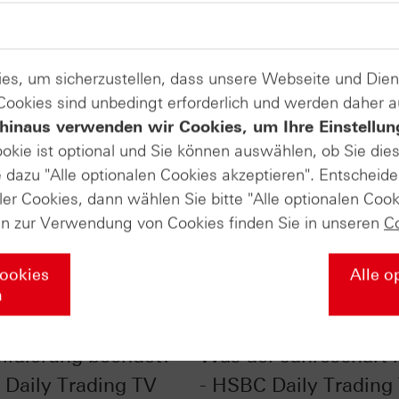
es, um sicherzustellen, dass unsere Webseite und Di
 Cookies sind unbedingt erforderlich und werden daher 
hinaus verwenden wir Cookies, um Ihre Einstellun
ookie ist optional und Sie können auswählen, ob Sie die
dazu "Alle optionalen Cookies akzeptieren". Entscheide
ler Cookies, dann wählen Sie bitte "Alle optionalen Cook
en zur Verwendung von Cookies finden Sie in unseren
C
Cookies
Alle o
n
r im Chart-Check:
EUR/USD im Chart-Ch
lidierung beendet? -
Was der Jahreschart l
Daily Trading TV
- HSBC Daily Trading