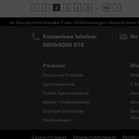
...
Previous
1
2
3
4
5
56
Next
Im Durchschnitt erleiden 7 von 10 Kleinanlegern Verluste beim H
Kostenlose Infoline:
Ihr
0800/4000 910
Produkte
Wi
Knock-out-Produkte
Web
Optionsscheine
E-B
Faktor-Optionsscheine
Aka
Aktien- / Indexanleihen
Bör
Discount-Zertifikate
Basi
Wer
Handverlesen
Cookie-Hinweise
Datenschutzhinweise
Rechtli