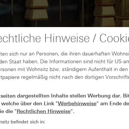
chtliche Hinweise / Cooki
ten sich nur an Personen, die ihren dauerhaften Wohnsi
en Staat haben. Die Informationen sind nicht für US-a
ersonen mit Wohnsitz bzw. ständigem Aufenthalt in de
tpapiere regelmäßig nicht nach den dortigen Vorschrifte
AUGUST
tseiten dargestellten Inhalte stellen Werbung dar. Bi
Der Blick ins Kleingedruckte: Koste
04
 welche über den Link "
Werbehinweise
" am Ende de
Kündigungen bei Derivaten - Webin
vom 04.08.2026
e die "
Rechtlichen Hinweise
".
itz befindet sich in: