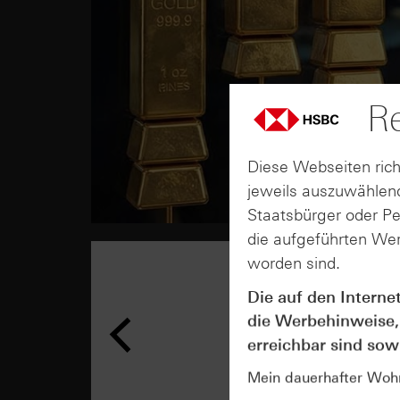
Re
Diese Webseiten rich
jeweils auszuwählend
Staatsbürger oder P
die aufgeführten Wer
worden sind.
Die auf den Interne
die Werbehinweise,
erreichbar sind sowi
Mein dauerhafter Wohns