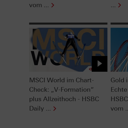
vom ...
...
MSCI World im Chart-
Gold 
Check: „V-Formation“
Echte
plus Allzeithoch - HSBC
HSBC 
Daily ...
vom ..