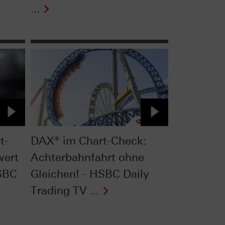
...
t-
DAX® im Chart-Check:
wert
Achterbahnfahrt ohne
HSBC
Gleichen! - HSBC Daily
Trading TV ...