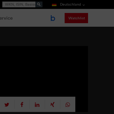
Suche
Deutschland
ervice
Watchlist
tweet
teilen
mitteilen
teilen
teilen