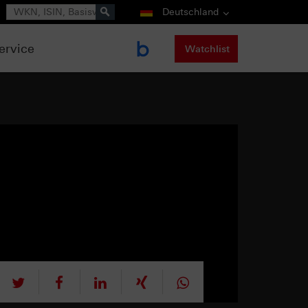
Suche
Deutschland
ervice
Watchlist
tweet
teilen
mitteilen
teilen
teilen