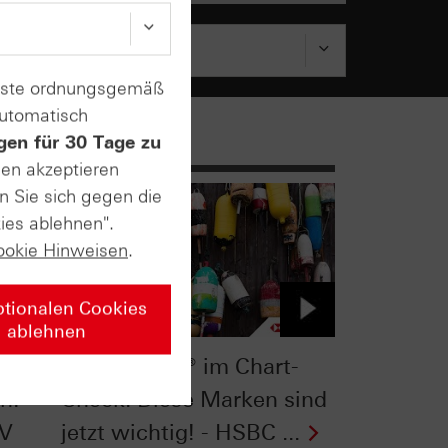
enste ordnungsgemäß
automatisch
gen für 30 Tage zu
sen akzeptieren
n Sie sich gegen die
ies ablehnen".
ookie Hinweisen
.
ptionalen Cookies
ablehnen
k:
Nasdaq-100® im Chart-
h! -
Check: Diese Marken sind
TV
jetzt wichtig! - HSBC ...