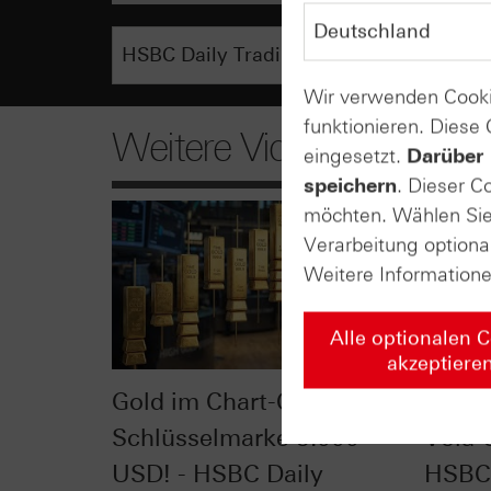
Wir verwenden Cooki
funktionieren. Diese
Weitere Videos
eingesetzt.
Darüber 
speichern
. Dieser C
möchten. Wählen Sie 
Verarbeitung optiona
Weitere Information
Alle optionalen 
akzeptiere
Gold im Chart-Check:
VDAX®
Schlüsselmarke 5.000
Vola-
USD! - HSBC Daily
HSBC 