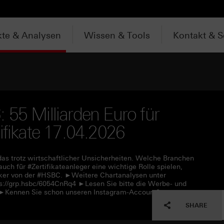
te & Analysen
Wissen & Tools
Kontakt & S
 55 Milliarden Euro für
ifikate 17.04.2026
das trotz wirtschaftlicher Unsicherheiten. Welche Branchen
h für #Zertifikateanleger eine wichtige Rolle spielen,
Köker von der #HSBC. ►Weitere Chartanalysen unter
s://grp.hsbc/6054CnRq4 ►Lesen Sie bitte die Werbe- und
f ►Kennen Sie schon unseren Instagram-Account?
SHARE