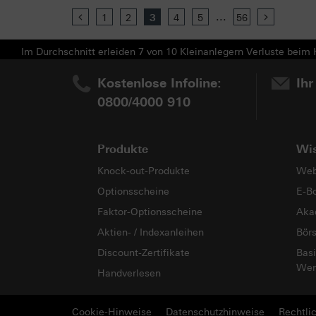
...
Previous
1
2
3
4
5
56
Next
Im Durchschnitt erleiden 7 von 10 Kleinanlegern Verluste beim H
Kostenlose Infoline:
Ihr
0800/4000 910
Produkte
Wi
Knock-out-Produkte
Web
Optionsscheine
E-B
Faktor-Optionsscheine
Aka
Aktien- / Indexanleihen
Bör
Discount-Zertifikate
Basi
Wer
Handverlesen
Cookie-Hinweise
Datenschutzhinweise
Rechtli