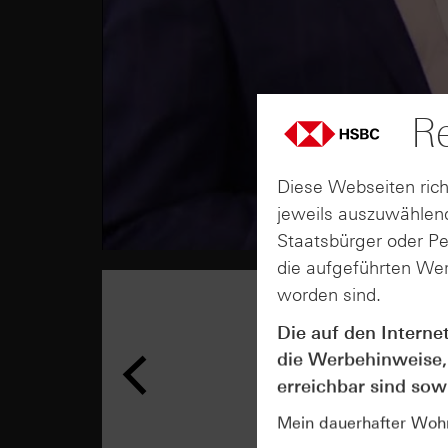
Re
Diese Webseiten rich
jeweils auszuwählend
Staatsbürger oder P
die aufgeführten Wer
worden sind.
Die auf den Interne
die Werbehinweise,
erreichbar sind sowi
Mein dauerhafter Wohns