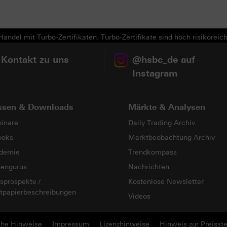
andel mit Turbo-Zertifikaten. Turbo-Zertifikate sind hoch risikoreich
 Kontakt zu uns
@hsbc_de auf
Instagram
ssen & Downloads
Märkte & Analysen
inare
Daily Trading Archiv
ooks
Marktbeobachtung Archiv
demie
Trendkompass
sengurus
Nachrichten
sprospekte /
Kostenlose Newsletter
tpapierbeschreibungen
Videos
che Hinweise
Impressum
Lizenzhinweise
Hinweis zur Preisste