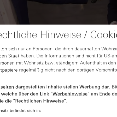
chtliche Hinweise / Cooki
ten sich nur an Personen, die ihren dauerhaften Wohnsi
en Staat haben. Die Informationen sind nicht für US-a
ersonen mit Wohnsitz bzw. ständigem Aufenthalt in de
tpapiere regelmäßig nicht nach den dortigen Vorschrifte
AUGUST
tseiten dargestellten Inhalte stellen Werbung dar. Bi
Der Blick ins Kleingedruckte: Koste
04
 welche über den Link "
Werbehinweise
" am Ende de
Kündigungen bei Derivaten - Webin
vom 04.08.2026
e die "
Rechtlichen Hinweise
".
itz befindet sich in: