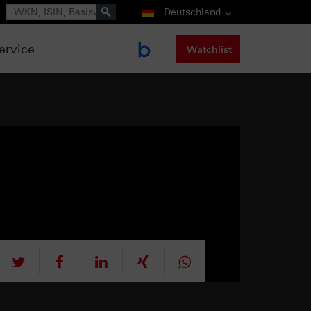
Suche
Deutschland
ervice
Watchlist
tweet
teilen
mitteilen
teilen
teilen