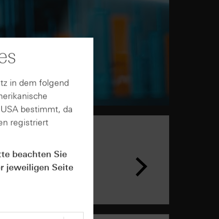
es
tz in dem folgend
merikanische
n USA bestimmt, da
n registriert
n &
tte beachten Sie
ar
r jeweiligen Seite