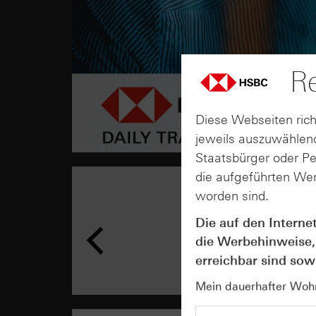
Re
Diese Webseiten rich
jeweils auszuwählend
Staatsbürger oder P
die aufgeführten Wer
worden sind.
Die auf den Interne
die Werbehinweise,
erreichbar sind sowi
Mein dauerhafter Wohns