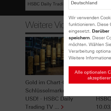
Wir verwenden Cooki
Weitere Videos
funktionieren. Diese
eingesetzt.
Darüber 
speichern
. Dieser C
möchten. Wählen Sie 
Verarbeitung optiona
Weitere Information
Alle optionalen 
akzeptiere
Gold im Chart-Check:
VDAX®
Schlüsselmarke 5.000
Vola-
USD! - HSBC Daily
HSBC 
Trading TV ...
10.03