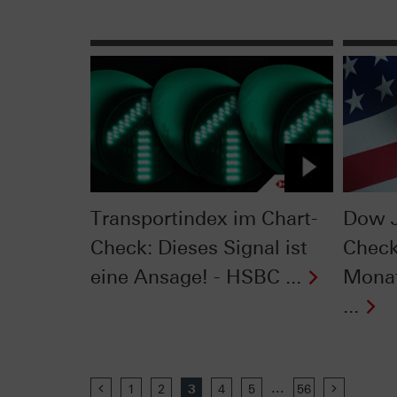
Transportindex im Chart-
Dow J
Check: Dieses Signal ist
Check
eine Ansage! - HSBC ...
Monat
...
...
Previous
1
2
3
4
5
56
Next