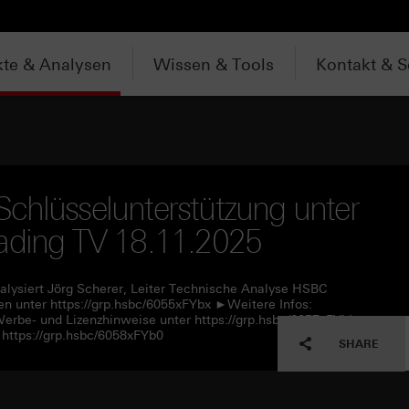
te & Analysen
Wissen & Tools
Kontakt & S
chlüsselunterstützung unter
rading TV 18.11.2025
alysiert Jörg Scherer, Leiter Technische Analyse HSBC
n unter https://grp.hsbc/6055xFYbx ►Weitere Infos:
Werbe- und Lizenzhinweise unter https://grp.hsbc/6057xFYbL
https://grp.hsbc/6058xFYb0
SHARE