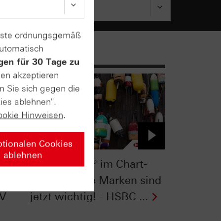
enste ordnungsgemäß
automatisch
gen für 30 Tage zu
sen akzeptieren
n Sie sich gegen die
ies ablehnen".
ookie Hinweisen
.
ptionalen Cookies
ablehnen
k:
Nasdaq-100® im Chart-
h! -
Check: Diese Marken sind
TV
jetzt wichtig! - HSBC ...