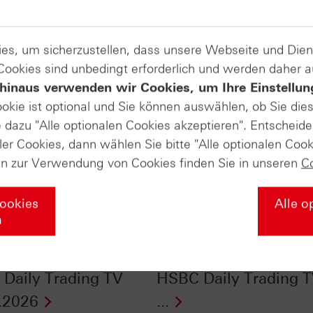
es, um sicherzustellen, dass unsere Webseite und Di
 Cookies sind unbedingt erforderlich und werden daher 
hinaus verwenden wir Cookies, um Ihre Einstellun
ookie ist optional und Sie können auswählen, ob Sie die
dazu "Alle optionalen Cookies akzeptieren". Entscheide
ler Cookies, dann wählen Sie bitte "Alle optionalen Cook
en zur Verwendung von Cookies finden Sie in unseren
C
Cookies
Alle o
n
 im Chart-Check:
Ölpreis im Chart-Chec
Spikes als Chance! -
Erfolgreicher Ausbruc
Daily Trading TV
HSBC Daily Trading 
.2026
...