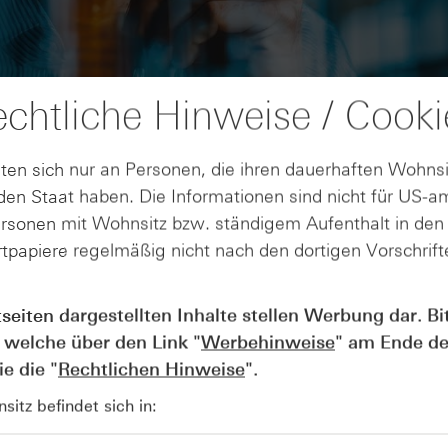
chtliche Hinweise / Cooki
ten sich nur an Personen, die ihren dauerhaften Wohnsi
en Staat haben. Die Informationen sind nicht für US-a
ersonen mit Wohnsitz bzw. ständigem Aufenthalt in de
tpapiere regelmäßig nicht nach den dortigen Vorschrifte
AUGUST
Der Blick ins Kleingedruckte: Koste
04
tseiten dargestellten Inhalte stellen Werbung dar. Bi
Kündigungen bei Derivaten - Webin
 welche über den Link "
Werbehinweise
" am Ende de
vom 04.08.2026
e die "
Rechtlichen Hinweise
".
itz befindet sich in: