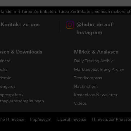
andel mit Turbo-Zertifikaten. Turbo-Zertifikate sind hoch risikoreich
 Kontakt zu uns
@hsbc_de auf
Instagram
ssen & Downloads
Märkte & Analysen
inare
Daily Trading Archiv
ooks
Marktbeobachtung Archiv
demie
Trendkompass
sengurus
Nachrichten
sprospekte /
Kostenlose Newsletter
tpapierbeschreibungen
Videos
che Hinweise
Impressum
Lizenzhinweise
Hinweis zur Preisste