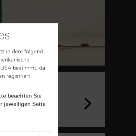
es
tz in dem folgend
merikanische
n USA bestimmt, da
n registriert
n &
tte beachten Sie
ar
r jeweiligen Seite