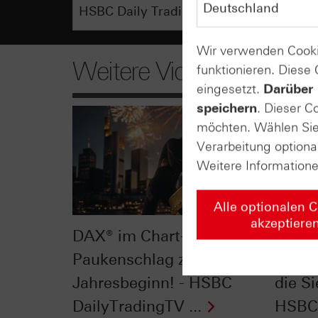
Wir verwenden Cooki
Weitere Videos
funktionieren. Diese
eingesetzt.
Darüber 
speichern
. Dieser C
möchten. Wählen Sie 
Verarbeitung optiona
Weitere Information
Alle optionalen 
akzeptiere
DAX® im Chart-Check:
Dow J
Paukenschlag zu
Check
Jahresbeginn! - HSBC
die Si
DailyTradingTV ...
HSBC 