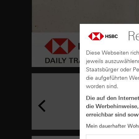
Re
Diese Webseiten rich
jeweils auszuwählend
Staatsbürger oder P
die aufgeführten Wer
worden sind.
Die auf den Interne
die Werbehinweise,
erreichbar sind sowi
Mein dauerhafter Wohns