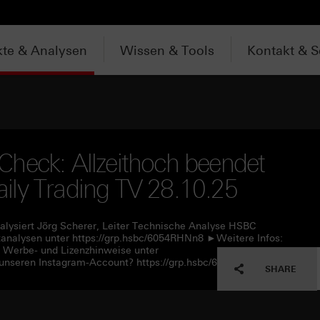
te & Analysen
Wissen & Tools
Kontakt & S
heck: Allzeithoch beendet
ily Trading TV 28.10.25
alysiert Jörg Scherer, Leiter Technische Analyse HSBC
nalysen unter https://grp.hsbc/6054RHNn8 ►Weitere Infos:
e Werbe- und Lizenzhinweise unter
unseren Instagram-Account? https://grp.hsbc/6057RHNn1
SHARE