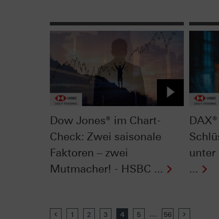
Dow Jones® im Chart-
DAX® 
Check: Zwei saisonale
Schlü
Faktoren – zwei
unter
Mutmacher! - HSBC ...
...
...
Previous
1
2
3
4
5
56
Next