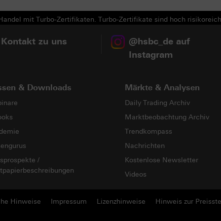
andel mit Turbo-Zertifikaten. Turbo-Zertifikate sind hoch risikoreich
 Kontakt zu uns
@hsbc_de auf
Instagram
ssen & Downloads
Märkte & Analysen
inare
Daily Trading Archiv
ooks
Marktbeobachtung Archiv
demie
Trendkompass
sengurus
Nachrichten
sprospekte /
Kostenlose Newsletter
tpapierbeschreibungen
Videos
che Hinweise
Impressum
Lizenzhinweise
Hinweis zur Preisste