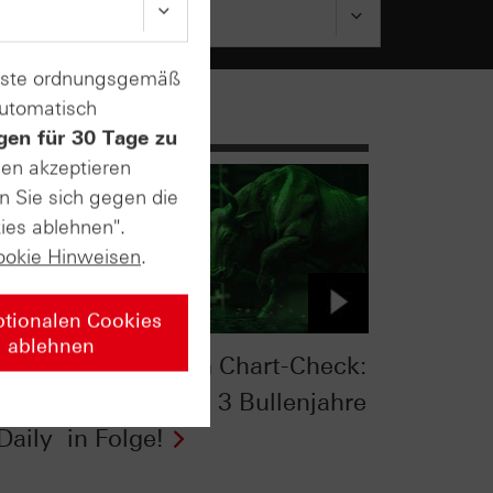
enste ordnungsgemäß
automatisch
gen für 30 Tage zu
sen akzeptieren
n Sie sich gegen die
ies ablehnen".
ookie Hinweisen
.
ptionalen Cookies
ablehnen
:
S&P 500® im Chart-Check:
die
Hemmschuh 3 Bullenjahre
Daily
in Folge!