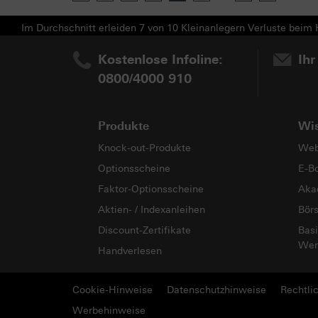
Im Durchschnitt erleiden 7 von 10 Kleinanlegern Verluste beim H
Kostenlose Infoline:
Ihr
0800/4000 910
Produkte
Wi
Knock-out-Produkte
Web
Optionsscheine
E-B
Faktor-Optionsscheine
Aka
Aktien- / Indexanleihen
Bör
Discount-Zertifikate
Basi
Wer
Handverlesen
Cookie-Hinweise
Datenschutzhinweise
Rechtli
Werbehinweise