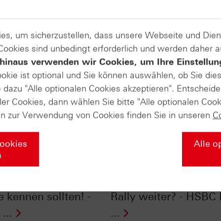
es, um sicherzustellen, dass unsere Webseite und Di
 Cookies sind unbedingt erforderlich und werden daher 
hinaus verwenden wir Cookies, um Ihre Einstellun
ookie ist optional und Sie können auswählen, ob Sie die
dazu "Alle optionalen Cookies akzeptieren". Entscheide
ler Cookies, dann wählen Sie bitte "Alle optionalen Cook
en zur Verwendung von Cookies finden Sie in unseren
C
Cookies
Alle o
n
ones® im Chart-
Silber im Chart-Check
: 2026: Zwei Charts,
Kursverdoppler: Geht 
e kennen sollten! -
Rally weiter? - HSBC 
...
...