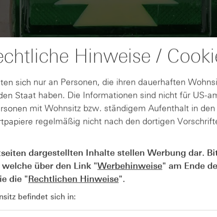
chtliche Hinweise / Cooki
ten sich nur an Personen, die ihren dauerhaften Wohnsi
en Staat haben. Die Informationen sind nicht für US-a
ersonen mit Wohnsitz bzw. ständigem Aufenthalt in de
tpapiere regelmäßig nicht nach den dortigen Vorschrifte
AUGUST
Der Blick ins Kleingedruckte: Koste
04
tseiten dargestellten Inhalte stellen Werbung dar. Bi
Kündigungen bei Derivaten - Webin
 welche über den Link "
Werbehinweise
" am Ende de
vom 04.08.2026
e die "
Rechtlichen Hinweise
".
itz befindet sich in: