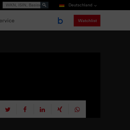
Suche
Deutschland
ervice
Watchlist
tweet
teilen
mitteilen
teilen
teilen