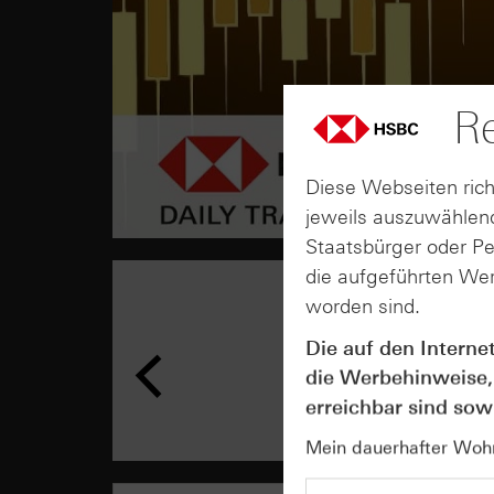
Re
Diese Webseiten rich
jeweils auszuwählend
Staatsbürger oder P
die aufgeführten Wer
worden sind.
Die auf den Interne
die Werbehinweise,
erreichbar sind sowi
Mein dauerhafter Wohns