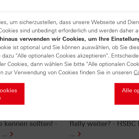
es, um sicherzustellen, dass unsere Webseite und Di
 Cookies sind unbedingt erforderlich und werden daher 
hinaus verwenden wir Cookies, um Ihre Einstellun
ookie ist optional und Sie können auswählen, ob Sie die
dazu "Alle optionalen Cookies akzeptieren". Entscheide
ler Cookies, dann wählen Sie bitte "Alle optionalen Cook
en zur Verwendung von Cookies finden Sie in unseren
C
Cookies
Alle o
n
ones® im Chart-
Silber im Chart-Check
: 2026: Zwei Charts,
Kursverdoppler: Geht 
e kennen sollten! -
Rally weiter? - HSBC 
...
...