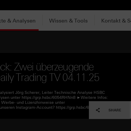
te & Analysen
Wissen & Tools
Kontakt & S
eck: Zwei überzeugende
ily Trading TV 04.11.25
alysiert Jörg Scherer, Leiter Technische Analyse HSBC
lysen unter https://grp.hsbc/6054RHNn8 ►Weitere Infos:
e Werbe- und Lizenzhinweise unter
unseren Instagram-Account? https://grp.hsbc/6057RHNn1
SHARE