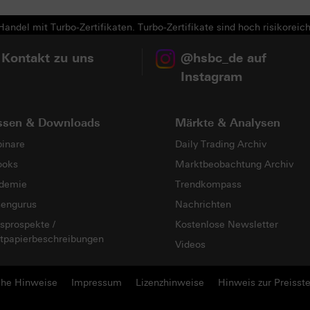
andel mit Turbo-Zertifikaten. Turbo-Zertifikate sind hoch risikoreich
 Kontakt zu uns
@hsbc_de auf
Instagram
ssen & Downloads
Märkte & Analysen
inare
Daily Trading Archiv
ooks
Marktbeobachtung Archiv
demie
Trendkompass
sengurus
Nachrichten
sprospekte /
Kostenlose Newsletter
tpapierbeschreibungen
Videos
che Hinweise
Impressum
Lizenzhinweise
Hinweis zur Preisste