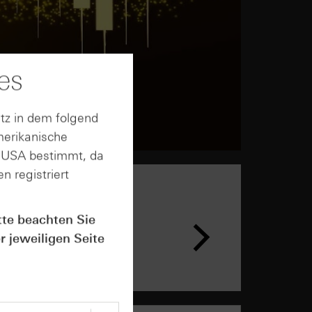
es
tz in dem folgend
merikanische
n USA bestimmt, da
n registriert
tte beachten Sie
r jeweiligen Seite