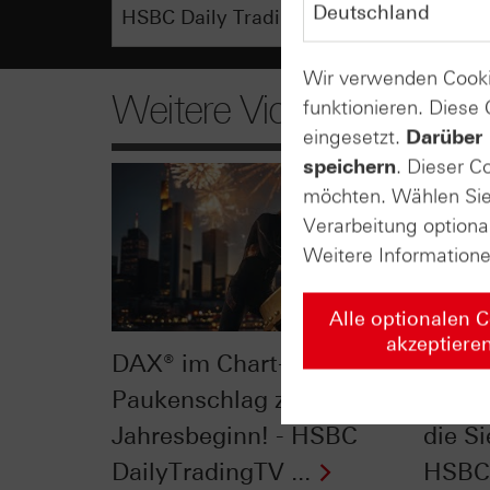
Wir verwenden Cooki
Weitere Videos
funktionieren. Diese
eingesetzt.
Darüber 
speichern
. Dieser C
möchten. Wählen Sie 
Verarbeitung optiona
Weitere Information
Alle optionalen 
akzeptiere
DAX® im Chart-Check:
Dow J
Paukenschlag zu
Check
Jahresbeginn! - HSBC
die Si
DailyTradingTV ...
HSBC 