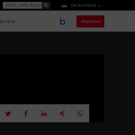
Suche
Deutschland
ervice
Watchlist
tweet
teilen
mitteilen
teilen
teilen