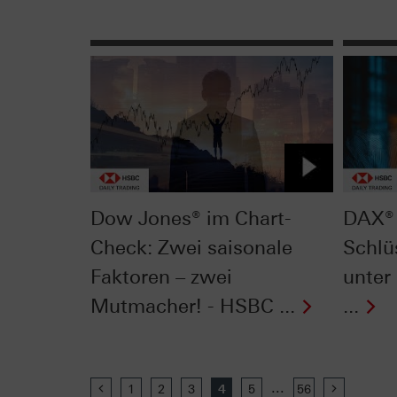
Dow Jones® im Chart-
DAX® 
Check: Zwei saisonale
Schlü
Faktoren – zwei
unter
Mutmacher! - HSBC ...
...
...
Previous
1
2
3
4
5
56
Next