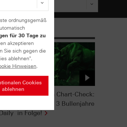
enste ordnungsgemäß
automatisch
gen für 30 Tage zu
sen akzeptieren
n Sie sich gegen die
ies ablehnen".
ookie Hinweisen
.
ptionalen Cookies
ablehnen
:
S&P 500® im Chart-Check:
die
Hemmschuh 3 Bullenjahre
Daily
in Folge!