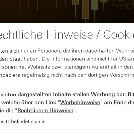
chtliche Hinweise / Cooki
ten sich nur an Personen, die ihren dauerhaften Wohnsi
en Staat haben. Die Informationen sind nicht für US-a
ersonen mit Wohnsitz bzw. ständigem Aufenthalt in de
tpapiere regelmäßig nicht nach den dortigen Vorschrifte
AUGUST
Wie lange bleibt der DAX® in
07
tseiten dargestellten Inhalte stellen Werbung dar. Bi
Rekordlaune? - ntv Zertifikate
 welche über den Link "
Werbehinweise
" am Ende de
07.08.26
e die "
Rechtlichen Hinweise
".
itz befindet sich in: