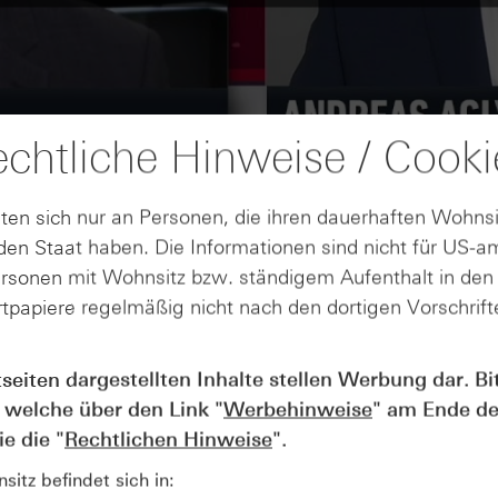
chtliche Hinweise / Cooki
ten sich nur an Personen, die ihren dauerhaften Wohnsi
en Staat haben. Die Informationen sind nicht für US-a
ersonen mit Wohnsitz bzw. ständigem Aufenthalt in de
tpapiere regelmäßig nicht nach den dortigen Vorschrifte
tseiten dargestellten Inhalte stellen Werbung dar. Bi
AUGUST
Der Blick ins Kleingedruckte: Koste
04
 welche über den Link "
Werbehinweise
" am Ende de
Kündigungen bei Derivaten - Webin
e die "
Rechtlichen Hinweise
".
vom 04.08.2026
itz befindet sich in: