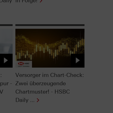
Daily
in Folge!
:
Versorger im Chart-Check:
pur -
Zwei überzeugende
TV
Chartmuster! - HSBC
Daily ...