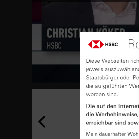
Re
Diese Webseiten rich
jeweils auszuwählend
Staatsbürger oder P
die aufgeführten Wer
worden sind.
Die auf den Interne
die Werbehinweise,
erreichbar sind sowi
Mein dauerhafter Wohns