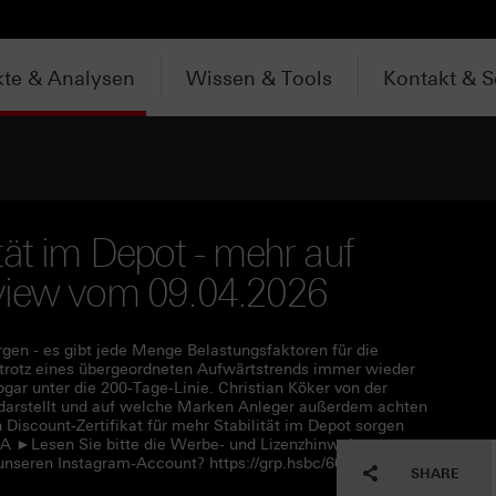
te & Analysen
Wissen & Tools
Kontakt & S
tät im Depot - mehr auf
terview vom 09.04.2026
rgen - es gibt jede Menge Belastungsfaktoren für die
trotz eines übergeordneten Aufwärtstrends immer wieder
gar unter die 200-Tage-Linie. Christian Köker von der
 darstellt und auf welche Marken Anleger außerdem achten
 Discount-Zertifikat für mehr Stabilität im Depot sorgen
A ►Lesen Sie bitte die Werbe- und Lizenzhinweise unter
unseren Instagram-Account? https://grp.hsbc/6050q4HQC
SHARE