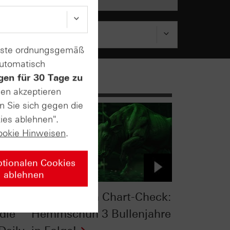
enste ordnungsgemäß
automatisch
gen für 30 Tage zu
sen akzeptieren
n Sie sich gegen die
ies ablehnen".
ookie Hinweisen
.
ptionalen Cookies
ablehnen
:
S&P 500® im Chart-Check:
die
Hemmschuh 3 Bullenjahre