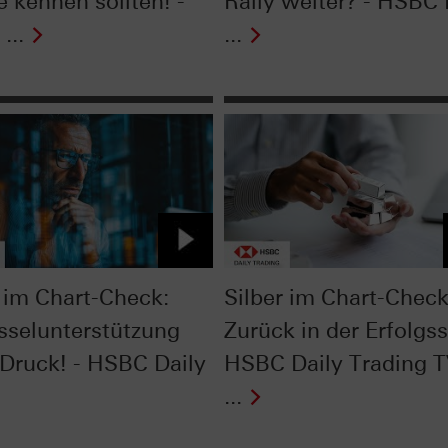
e kennen sollten! -
Rally weiter? - HSBC 
...
...
im Chart-Check:
Silber im Chart-Check
sselunterstützung
Zurück in der Erfolgss
 Druck! - HSBC Daily
HSBC Daily Trading 
...