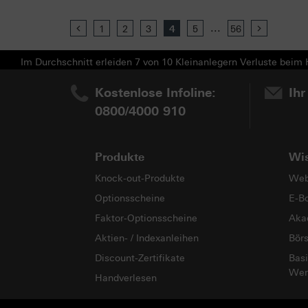
...
Previous
1
2
3
4
5
56
Next
Im Durchschnitt erleiden 7 von 10 Kleinanlegern Verluste beim H
Kostenlose Infoline:
Ihr
0800/4000 910
Produkte
Wi
Knock-out-Produkte
Web
Optionsscheine
E-B
Faktor-Optionsscheine
Aka
Aktien- / Indexanleihen
Bör
Discount-Zertifikate
Basi
Wer
Handverlesen