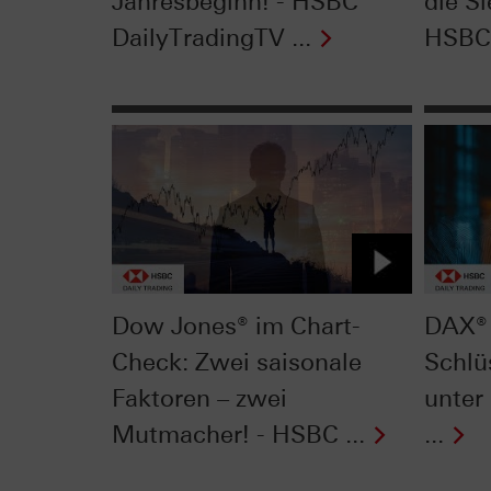
Jahresbeginn! - HSBC
die Si
DailyTradingTV ...
HSBC 
Dow Jones® im Chart-
DAX® 
Check: Zwei saisonale
Schlü
Faktoren – zwei
unter
Mutmacher! - HSBC ...
...