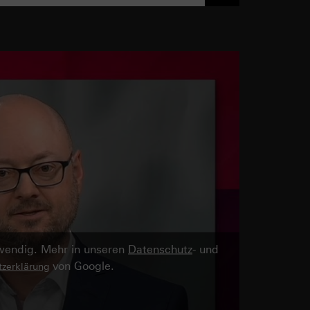
twendig. Mehr in unseren
Datenschutz
- und
von Google.
zerklärung