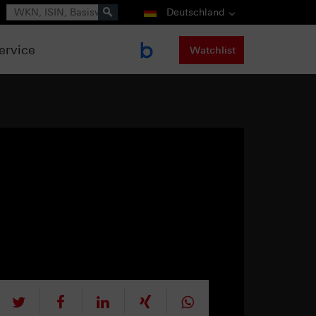
Suche
Deutschland
ervice
Watchlist
tweet
teilen
mitteilen
teilen
teilen