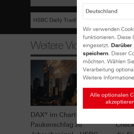
Wir verwenden Cooki
funktionieren. Diese
Weitere Videos
eingesetzt.
Darüber 
speichern
. Dieser C
möchten. Wählen Sie 
Verarbeitung optiona
Weitere Information
Alle optionalen 
akzeptiere
DAX® im Chart-Check:
Dow J
Paukenschlag zu
Check