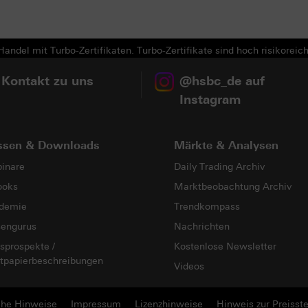
andel mit Turbo-Zertifikaten. Turbo-Zertifikate sind hoch risikoreich
 Kontakt zu uns
@hsbc_de auf
Instagram
ssen & Downloads
Märkte & Analysen
inare
Daily Trading Archiv
ooks
Marktbeobachtung Archiv
demie
Trendkompass
sengurus
Nachrichten
sprospekte /
Kostenlose Newsletter
tpapierbeschreibungen
Videos
che Hinweise
Impressum
Lizenzhinweise
Hinweis zur Preisste