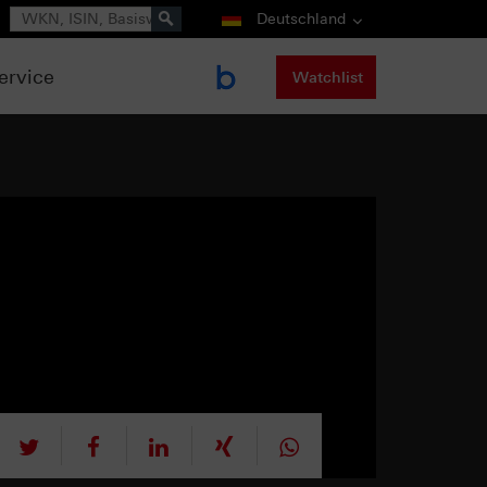
Suche
Deutschland
ervice
Watchlist
tweet
teilen
mitteilen
teilen
teilen