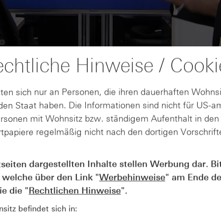
chtliche Hinweise / Cooki
ten sich nur an Personen, die ihren dauerhaften Wohnsi
en Staat haben. Die Informationen sind nicht für US-a
ersonen mit Wohnsitz bzw. ständigem Aufenthalt in de
tpapiere regelmäßig nicht nach den dortigen Vorschrifte
AUGUST
tseiten dargestellten Inhalte stellen Werbung dar. Bi
Wie lange bleibt der DAX® in
07
 welche über den Link "
Werbehinweise
" am Ende de
Rekordlaune? - ntv Zertifikate
07.08.26
e die "
Rechtlichen Hinweise
".
itz befindet sich in: