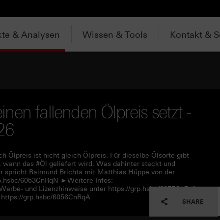
te & Analysen
Wissen & Tools
Kontakt & S
en fallenden Ölpreis setzt -
026
h Ölpreis ist nicht gleich Ölpreis. Für dieselbe Ölsorte gibt
, wann das #Öl geliefert wird. Was dahinter steckt und
r spricht Raimund Brichta mit Matthias Hüppe von der
rp.hsbc/6053CnRqN ►Weitere Infos:
 Werbe- und Lizenzhinweise unter https://grp.hsbc/6055CnRqf
https://grp.hsbc/6056CnRqA
SHARE