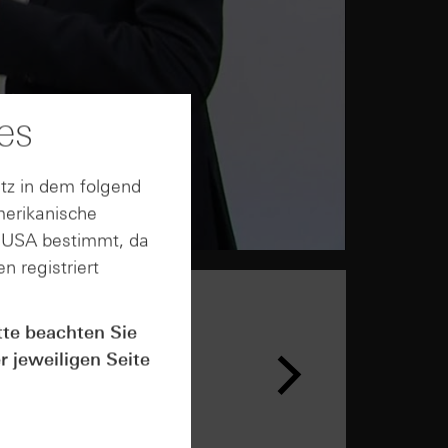
es
tz in dem folgend
merikanische
n USA bestimmt, da
n registriert
tte beachten Sie
r jeweiligen Seite