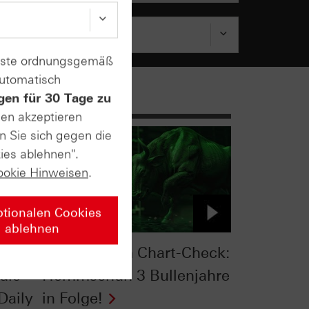
enste ordnungsgemäß
automatisch
gen für 30 Tage zu
sen akzeptieren
n Sie sich gegen die
ies ablehnen".
ookie Hinweisen
.
ptionalen Cookies
ablehnen
:
S&P 500® im Chart-Check:
die
Hemmschuh 3 Bullenjahre
Daily
in Folge!