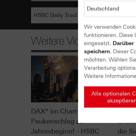
Wir verwenden Cooki
funktionieren. Diese
Weitere Videos
eingesetzt.
Darüber 
speichern
. Dieser C
möchten. Wählen Sie 
Verarbeitung optiona
Weitere Information
Alle optionalen 
akzeptiere
DAX® im Chart-Check:
Dow J
Paukenschlag zu
Check
Jahresbeginn! - HSBC
die Si