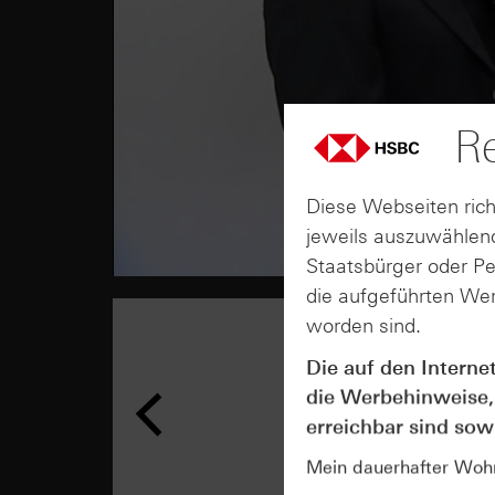
Re
Diese Webseiten rich
jeweils auszuwählend
Staatsbürger oder P
die aufgeführten Wer
worden sind.
Die auf den Interne
die Werbehinweise,
erreichbar sind sowi
Mein dauerhafter Wohns