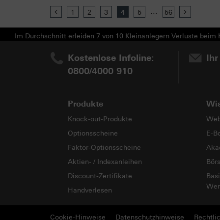
...
Previous
1
2
3
4
5
56
Next
Im Durchschnitt erleiden 7 von 10 Kleinanlegern Verluste beim H
Kostenlose Infoline:
Ihr
0800/4000 910
Produkte
Wi
Knock-out-Produkte
Web
Optionsscheine
E-B
Faktor-Optionsscheine
Aka
Aktien- / Indexanleihen
Bör
Discount-Zertifikate
Basi
Wer
Handverlesen
Cookie-Hinweise
Datenschutzhinweise
Rechtli