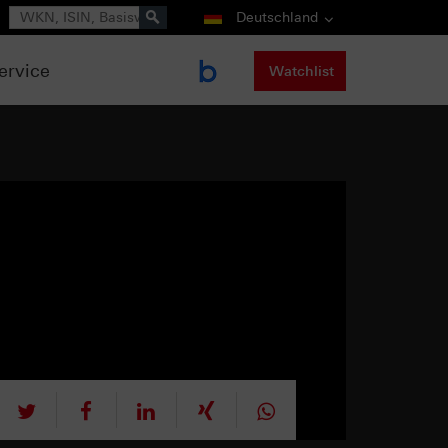
Suche
Deutschland
ervice
Watchlist
tweet
teilen
mitteilen
teilen
teilen