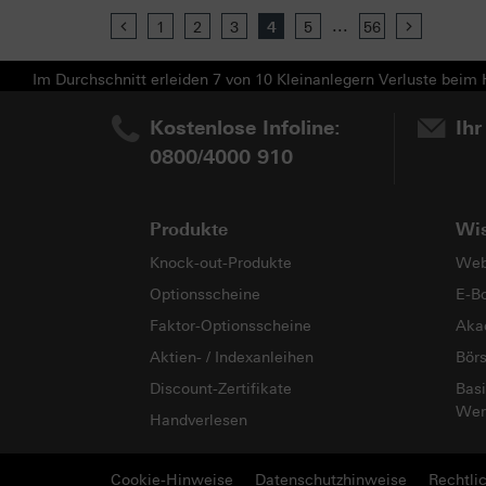
...
Previous
1
2
3
4
5
56
Next
Im Durchschnitt erleiden 7 von 10 Kleinanlegern Verluste beim H
Kostenlose Infoline:
Ihr
0800/4000 910
Produkte
Wi
Knock-out-Produkte
Web
Optionsscheine
E-B
Faktor-Optionsscheine
Aka
Aktien- / Indexanleihen
Bör
Discount-Zertifikate
Basi
Wer
Handverlesen
Cookie-Hinweise
Datenschutzhinweise
Rechtli