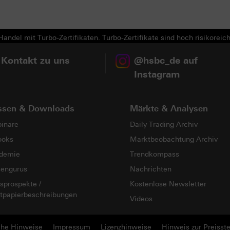
andel mit Turbo-Zertifikaten. Turbo-Zertifikate sind hoch risikoreich
 Kontakt zu uns
@hsbc_de auf
Instagram
ssen & Downloads
Märkte & Analysen
inare
Daily Trading Archiv
ooks
Marktbeobachtung Archiv
demie
Trendkompass
sengurus
Nachrichten
sprospekte /
Kostenlose Newsletter
tpapierbeschreibungen
Videos
che Hinweise
Impressum
Lizenzhinweise
Hinweis zur Preisste