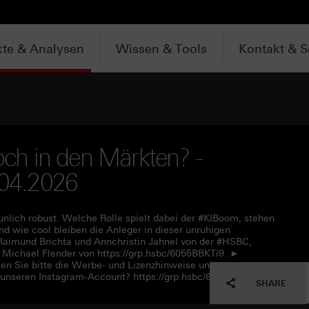
te & Analysen
Wissen & Tools
Kontakt & S
noch in den Märkten? -
.04.2026
unlich robust. Welche Rolle spielt dabei der #KIBoom, stehen
 wie cool bleiben die Anleger in dieser unruhigen
aimund Brichta und Annchristin Jahnel von der #HSBC,
ichael Flender von https://grp.hsbc/6055BBKTi9. ►
en Sie bitte die Werbe- und Lizenzhinweise unter
 unseren Instagram-Account? https://grp.hsbc/6050q4HQC
SHARE