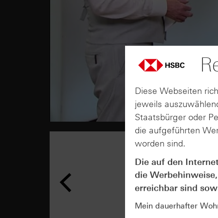
Re
Diese Webseiten rich
jeweils auszuwählend
Staatsbürger oder P
die aufgeführten Wer
worden sind.
Die auf den Interne
die Werbehinweise,
erreichbar sind sowi
Mein dauerhafter Wohns