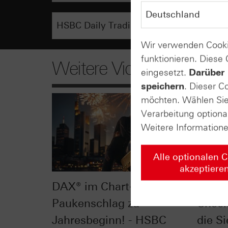
Wir verwenden Cooki
funktionieren. Diese
Weitere Videos
eingesetzt.
Darüber 
speichern
. Dieser C
möchten. Wählen Sie 
Verarbeitung optiona
Weitere Information
Alle optionalen 
akzeptiere
DAX® im Chart-Check:
Dow J
Paukenschlag zu
Check
Jahresbeginn! - HSBC
die Si