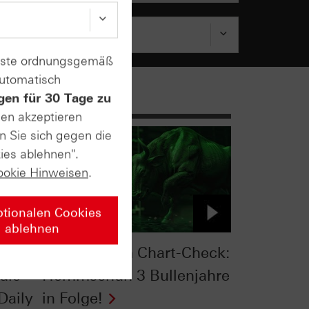
enste ordnungsgemäß
automatisch
gen für 30 Tage zu
sen akzeptieren
n Sie sich gegen die
ies ablehnen".
ookie Hinweisen
.
ptionalen Cookies
ablehnen
:
S&P 500® im Chart-Check:
die
Hemmschuh 3 Bullenjahre
Daily
in Folge!