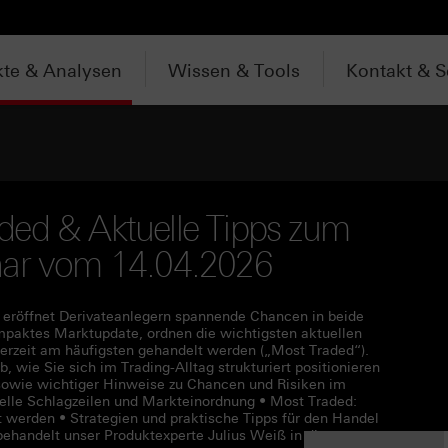
te & Analysen
Wissen & Tools
Kontakt & S
ded & Aktuelle Tipps zum
nar vom 14.04.2026
 eröffnet Derivateanlegern spannende Chancen in beide
mpaktes Marktupdate, ordnen die wichtigsten aktuellen
derzeit am häufigsten gehandelt werden („Most Traded“).
, wie Sie sich im Trading-Alltag strukturiert positionieren
 sowie wichtiger Hinweise zu Chancen und Risiken im
elle Schlagzeilen und Markteinordnung • Most Traded:
werden • Strategien und praktische Tipps für den Handel
behandelt unser Produktexperte Julius Weiß in diesem