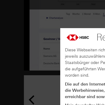
Re
Diese Webseiten rich
jeweils auszuwählend
Staatsbürger oder P
die aufgeführten Wer
worden sind.
Die auf den Interne
die Werbehinweise,
erreichbar sind sowi