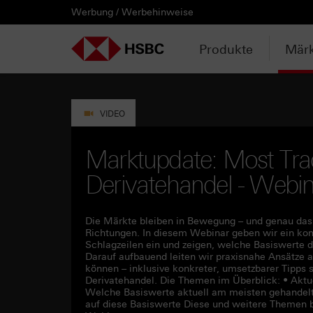
Werbung / Werbehinweise
PRODUKTE
MÄRKTE & ANALYSEN
WISSEN & TOOLS
KONTAKT & SERVICE
LÄNDERAUSWAHL
AUSGEWÄHLTE SEITEN
HEBELPRODUKTE
ANLAGEPRODUKTE
AKTUELLES
ANALYSEN
VIDEOS
WATCHLIST
WEBINARE
WISSEN
TOOLS
KONTAKT
SERVICE
DOWNLOADCENTER
HEBELPRODUKTE
ANALYSEN
WEBINARE
KONTAKT
Watchlist
Knock-out-Produkte
Aktien- / Indexanleihen
Neuemissionen
Daily Trading
Mediathek
Login / Zur Watchlist
Webinartermine
kostenlose eBooks
Aktien- / Indexanleihen Rechner
Kontaktformular
Wir über uns
Basisprospekte /
Deutschland
Produkte
Märk
Wertpapierbeschreibungen
ANLAGEPRODUKTE
VIDEOS
WISSEN
SERVICE
Basisprospekte
Optionsscheine
Bonus-Zertifikate
Anpassungen / Kündigungen
Marktbeobachtung
Daily Trading TV
Webinaraufzeichnungen
Akademie
HSBC Emissionstool
Praktikanten / Werkstudenten
Newsletter Abonnement
Österreich
Registrierungsformulare
AKTUELLES
WATCHLIST
TOOLS
DOWNLOADCENTER
Weitere Hebelprodukte
Discount-Zertifikate
Trading-Aktionen
Trendkompass
ntv-Zertifikate mit HSBC
Börsengurus
Open End Knock-out-Produkte
VIDEO
Rechner
Unvollständige
Verkaufsprospekte
Ausgestoppte Produkte
Express-Zertifikate
Intraday-Emissionen
Nachrichten
Zertifikate Aktuell mit HSBC
Rolltermine
Marktupdate: Most Tra
Trendkompass
Derivatehandel - Webi
Intraday-Emissionen
Handverlesen
Zur Zeichnung
Newsletter-Abonnement
FAQs
Watchlist
Die Märkte bleiben in Bewegung – und genau das
Richtungen. In diesem Webinar geben wir ein ko
Schlagzeilen ein und zeigen, welche Basiswerte 
Darauf aufbauend leiten wir praxisnahe Ansätze ab
können – inklusive konkreter, umsetzbarer Tipps
Derivatehandel. Die Themen im Überblick: • Aktu
Welche Basiswerte aktuell am meisten gehandelt 
auf diese Basiswerte Diese und weitere Themen 