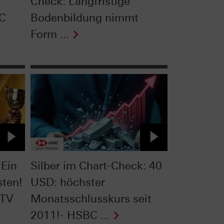
Check: Langfristige
BC
Bodenbildung nimmt
Form ...
 Ein
Silber im Chart-Check: 40
sten!
USD: höchster
 TV
Monatsschlusskurs seit
2011!- HSBC ...