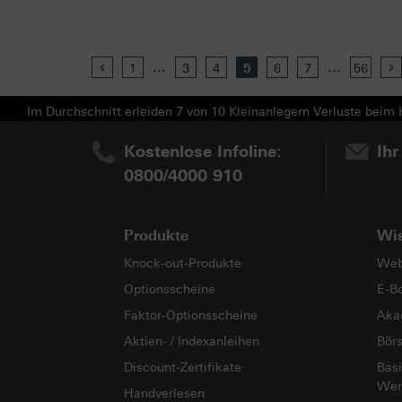
...
...
Previous
1
3
4
5
6
7
56
Im Durchschnitt erleiden 7 von 10 Kleinanlegern Verluste beim H
Kostenlose Infoline:
Ihr
0800/4000 910
Produkte
Wi
Knock-out-Produkte
Web
Optionsscheine
E-B
Faktor-Optionsscheine
Aka
Aktien- / Indexanleihen
Bör
Discount-Zertifikate
Basi
Wer
Handverlesen