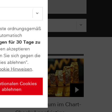
enste ordnungsgemäß
automatisch
gen für 30 Tage zu
sen akzeptieren
n Sie sich gegen die
ies ablehnen".
ookie Hinweisen
.
ptionalen Cookies
ablehnen
heck:
Gold, Palladium im Chart-