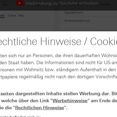
Verbindung zu Youtube erlauben.
chtliche Hinweise / Cooki
ten sich nur an Personen, die ihren dauerhaften Wohnsi
en Staat haben. Die Informationen sind nicht für US-a
ersonen mit Wohnsitz bzw. ständigem Aufenthalt in de
tpapiere regelmäßig nicht nach den dortigen Vorschrifte
tseiten dargestellten Inhalte stellen Werbung dar. Bi
AUGUST
 welche über den Link "
Werbehinweise
" am Ende de
Der Blick ins Kleingedruckte: Koste
04
e die "
Rechtlichen Hinweise
".
Kündigungen bei Derivaten - Webin
vom 04.08.2026