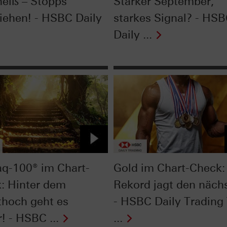
heiß – Stopps
Starker September,
iehen! - HSBC Daily
starkes Signal? - HS
Daily ...
q-100® im Chart-
Gold im Chart-Check:
: Hinter dem
Rekord jagt den näch
ithoch geht es
- HSBC Daily Trading
! - HSBC ...
...