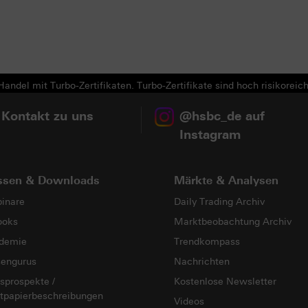
Next
andel mit Turbo-Zertifikaten. Turbo-Zertifikate sind hoch risikoreich
 Kontakt zu uns
@hsbc_de auf
Instagram
ssen & Downloads
Märkte & Analysen
inare
Daily Trading Archiv
ooks
Marktbeobachtung Archiv
demie
Trendkompass
sengurus
Nachrichten
sprospekte /
Kostenlose Newsletter
tpapierbeschreibungen
Videos