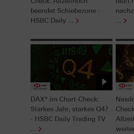
Check: Allzeithoch
läuft 
beendet Schiebezone -
nachz
HSBC Daily ...
...
DAX® im Chart-Check:
Nasda
Starkes Jahr, starkes Q4?
Check
- HSBC Daily Trading TV
Allze
...
weiter