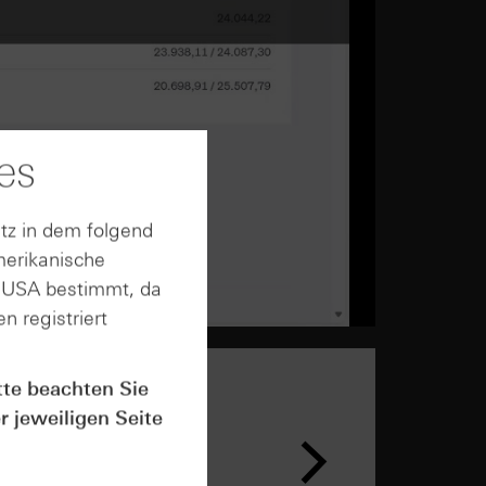
es
tz in dem folgend
merikanische
n USA bestimmt, da
n registriert
tte beachten Sie
r jeweiligen Seite
n &
ar