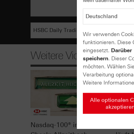
Mein dauerhafter Wohns
Wir verwenden Cooki
funktionieren. Diese
eingesetzt.
Darüber 
Weitere Videos
speichern
. Dieser C
möchten. Wählen Sie 
Verarbeitung optiona
Weitere Information
Alle optionalen 
akzeptiere
Nasdaq-100® im Chart-
Gold 