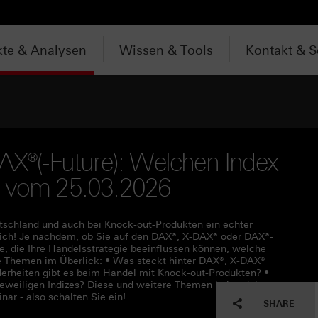
te & Analysen
Wissen & Tools
Kontakt & S
DAX®(-Future): Welchen Index
r vom 25.03.2026
eutschland und auch bei Knock-out-Produkten ein echter
leich! Je nachdem, ob Sie auf den DAX®, X-DAX® oder DAX®-
e, die Ihre Handelsstrategie beeinflussen können, welche
ie Themen im Überlick: • Was steckt hinter DAX®, X-DAX®
erheiten gibt es beim Handel mit Knock-out-Produkten? •
 jeweiligen Indizes? Diese und weitere Themen behandelt
ar - also schalten Sie ein!
SHARE