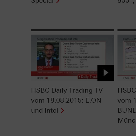
Special
500®,
HSBC Daily Trading TV
HSBC 
vom 18.08.2015: E.ON
vom 1
und Intel
BUND
Münc