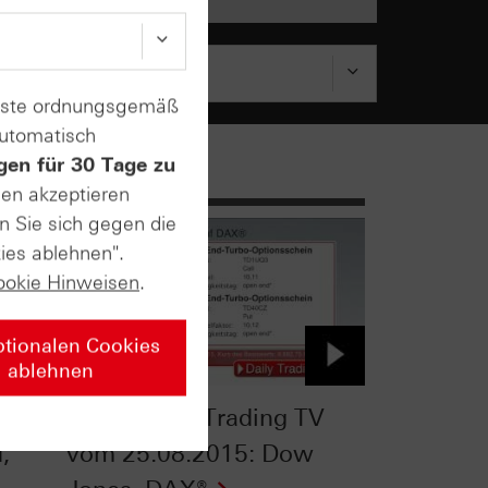
enste ordnungsgemäß
automatisch
gen für 30 Tage zu
sen akzeptieren
n Sie sich gegen die
ies ablehnen".
ookie Hinweisen
.
ptionalen Cookies
ablehnen
TV
HSBC Daily Trading TV
,
vom 25.08.2015: Dow