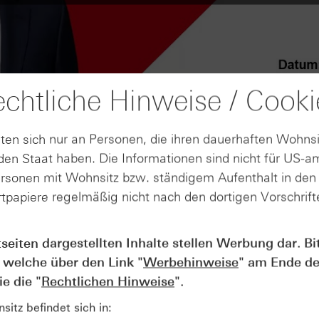
chtliche Hinweise / Cooki
ten sich nur an Personen, die ihren dauerhaften Wohnsi
en Staat haben. Die Informationen sind nicht für US-a
ersonen mit Wohnsitz bzw. ständigem Aufenthalt in de
tpapiere regelmäßig nicht nach den dortigen Vorschrifte
tseiten dargestellten Inhalte stellen Werbung dar. Bi
AUGUST
Der Blick ins Kleingedruckte: Koste
04
 welche über den Link "
Werbehinweise
" am Ende de
Kündigungen bei Derivaten - Webin
e die "
Rechtlichen Hinweise
".
vom 04.08.2026
itz befindet sich in: