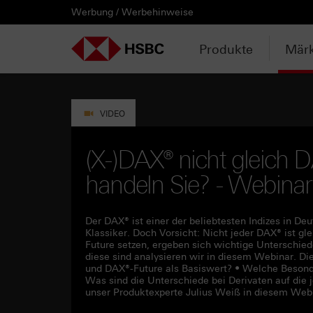
Werbung / Werbehinweise
PRODUKTE
MÄRKTE & ANALYSEN
WISSEN & TOOLS
KONTAKT & SERVICE
LÄNDERAUSWAHL
AUSGEWÄHLTE SEITEN
HEBELPRODUKTE
ANLAGEPRODUKTE
AKTUELLES
ANALYSEN
VIDEOS
WATCHLIST
WEBINARE
WISSEN
TOOLS
KONTAKT
SERVICE
DOWNLOADCENTER
HEBELPRODUKTE
ANALYSEN
WEBINARE
KONTAKT
Watchlist
Knock-out-Produkte
Aktien- / Indexanleihen
Neuemissionen
Daily Trading
Mediathek
Login / Zur Watchlist
Webinartermine
kostenlose eBooks
Aktien- / Indexanleihen Rechner
Kontaktformular
Wir über uns
Basisprospekte /
Deutschland
Produkte
Märk
Wertpapierbeschreibungen
ANLAGEPRODUKTE
VIDEOS
WISSEN
SERVICE
Basisprospekte
Optionsscheine
Bonus-Zertifikate
Anpassungen / Kündigungen
Marktbeobachtung
Daily Trading TV
Webinaraufzeichnungen
Akademie
HSBC Emissionstool
Praktikanten / Werkstudenten
Newsletter Abonnement
Österreich
Registrierungsformulare
AKTUELLES
WATCHLIST
TOOLS
DOWNLOADCENTER
Weitere Hebelprodukte
Discount-Zertifikate
Trading-Aktionen
Trendkompass
ntv-Zertifikate mit HSBC
Börsengurus
Open End Knock-out-Produkte
VIDEO
Rechner
Unvollständige
Verkaufsprospekte
Ausgestoppte Produkte
Express-Zertifikate
Intraday-Emissionen
Nachrichten
Zertifikate Aktuell mit HSBC
Rolltermine
(X-)DAX® nicht gleich 
Trendkompass
handeln Sie? - Webina
Intraday-Emissionen
Handverlesen
Zur Zeichnung
Newsletter-Abonnement
FAQs
Watchlist
Der DAX® ist einer der beliebtesten Indizes in D
Klassiker. Doch Vorsicht: Nicht jeder DAX® ist g
Future setzen, ergeben sich wichtige Unterschied
diese sind analysieren wir in diesem Webinar. D
und DAX®-Future als Basiswert? • Welche Besond
Was sind die Unterschiede bei Derivaten auf die
unser Produktexperte Julius Weiß in diesem Webin