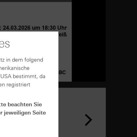
es
tz in dem folgend
merikanische
n USA bestimmt, da
n registriert
tte beachten Sie
n &
r jeweiligen Seite
ar