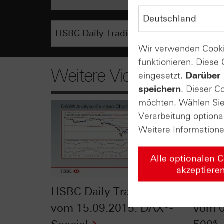
Wir verwenden Cooki
funktionieren. Diese
Weitere Videos
eingesetzt.
Darüber 
speichern
. Dieser C
möchten. Wählen Sie 
Verarbeitung optiona
Weitere Information
Alle optionalen 
akzeptiere
HSBC Daily Trading TV
HSBC 
vom 15.09.2015: DAX®-
vom 0