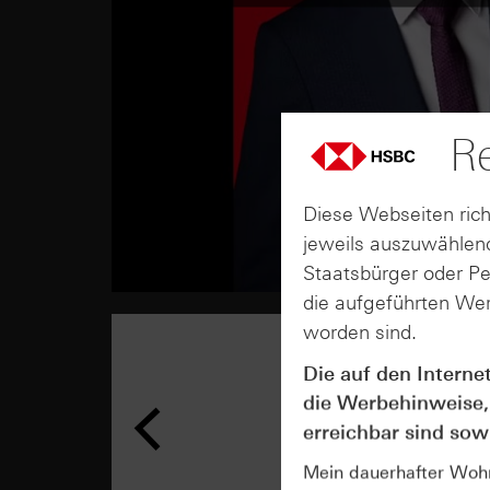
Re
Diese Webseiten rich
jeweils auszuwählend
Staatsbürger oder P
die aufgeführten Wer
worden sind.
Die auf den Interne
die Werbehinweise,
erreichbar sind sowi
Mein dauerhafter Wohns