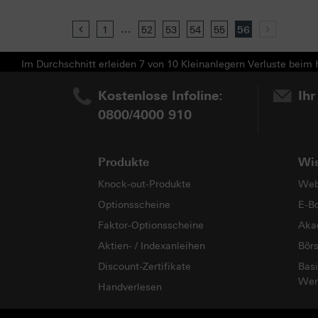
...
Previous
1
52
53
54
55
56
Next
Im Durchschnitt erleiden 7 von 10 Kleinanlegern Verluste beim H
Kostenlose Infoline:
Ihr
0800/4000 910
Produkte
Wi
Knock-out-Produkte
Web
Optionsscheine
E-B
Faktor-Optionsscheine
Aka
Aktien- / Indexanleihen
Bör
Discount-Zertifikate
Basi
Wer
Handverlesen