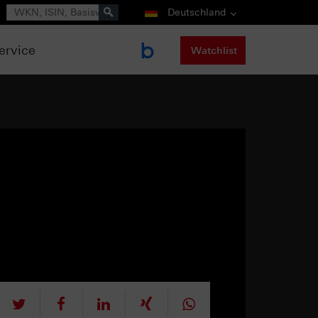
Suche
Deutschland
ervice
Watchlist
tweet
teilen
mitteilen
teilen
teilen