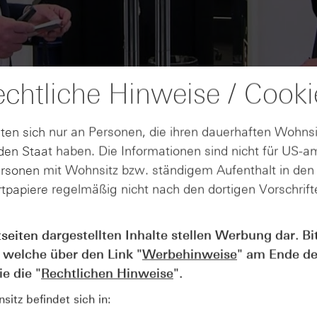
chtliche Hinweise / Cooki
ten sich nur an Personen, die ihren dauerhaften Wohnsi
en Staat haben. Die Informationen sind nicht für US-a
ersonen mit Wohnsitz bzw. ständigem Aufenthalt in de
tpapiere regelmäßig nicht nach den dortigen Vorschrifte
AUGUST
tseiten dargestellten Inhalte stellen Werbung dar. Bi
Der Blick ins Kleingedruckte: Koste
04
 welche über den Link "
Werbehinweise
" am Ende de
Kündigungen bei Derivaten - Webin
vom 04.08.2026
e die "
Rechtlichen Hinweise
".
itz befindet sich in: