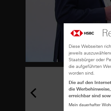
Re
Diese Webseiten rich
jeweils auszuwählend
Staatsbürger oder P
die aufgeführten Wer
worden sind.
Die auf den Interne
die Werbehinweise,
erreichbar sind sowi
Mein dauerhafter Wohns