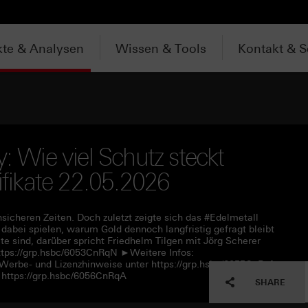
te & Analysen
Wissen & Tools
Kontakt & S
: Wie viel Schutz steckt
tifikate 22.05.2026
nsicheren Zeiten. Doch zuletzt zeigte sich das #Edelmetall
abei spielen, warum Gold dennoch langfristig gefragt bleibt
 sind, darüber spricht Friedhelm Tilgen mit Jörg Scherer
tps://grp.hsbc/6053CnRqN ►Weitere Infos:
 Werbe- und Lizenzhinweise unter https://grp.hsbc/6055CnRqf
https://grp.hsbc/6056CnRqA
SHARE