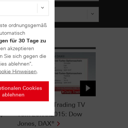
enste ordnungsgemäß
automatisch
gen für 30 Tage zu
sen akzeptieren
n Sie sich gegen die
ies ablehnen".
ookie Hinweisen
.
ptionalen Cookies
ablehnen
TV
HSBC Daily Trading TV
,
vom 25.08.2015: Dow
Jones, DAX®