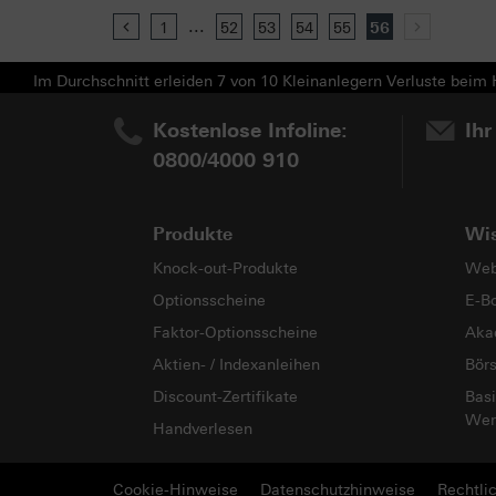
...
Previous
1
52
53
54
55
56
Next
Im Durchschnitt erleiden 7 von 10 Kleinanlegern Verluste beim H
Kostenlose Infoline:
Ihr
0800/4000 910
Produkte
Wi
Knock-out-Produkte
Web
Optionsscheine
E-B
Faktor-Optionsscheine
Aka
Aktien- / Indexanleihen
Bör
Discount-Zertifikate
Basi
Wer
Handverlesen
Cookie-Hinweise
Datenschutzhinweise
Rechtli