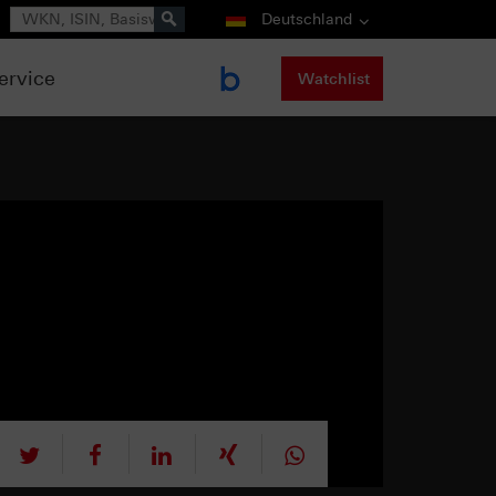
Suche
Deutschland
ervice
Watchlist
tweet
teilen
mitteilen
teilen
teilen