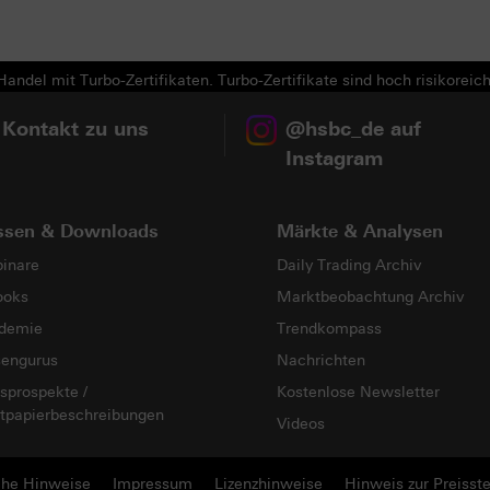
andel mit Turbo-Zertifikaten. Turbo-Zertifikate sind hoch risikoreich
 Kontakt zu uns
@hsbc_de auf
Instagram
ssen & Downloads
Märkte & Analysen
inare
Daily Trading Archiv
ooks
Marktbeobachtung Archiv
demie
Trendkompass
sengurus
Nachrichten
sprospekte /
Kostenlose Newsletter
tpapierbeschreibungen
Videos
che Hinweise
Impressum
Lizenzhinweise
Hinweis zur Preisste