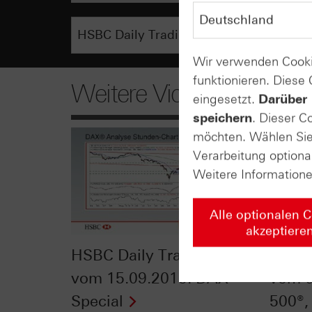
Wir verwenden Cooki
funktionieren. Diese
Weitere Videos
eingesetzt.
Darüber 
speichern
. Dieser C
möchten. Wählen Sie 
Verarbeitung optiona
Weitere Information
Alle optionalen 
akzeptiere
HSBC Daily Trading TV
HSBC 
vom 15.09.2015: DAX®-
vom 0
Special
500®,