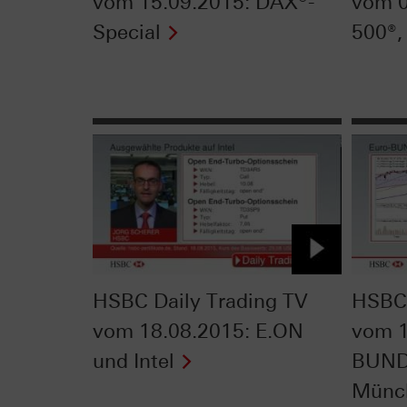
vom 15.09.2015: DAX®-
vom 0
Special
500®,
HSBC Daily Trading TV
HSBC 
vom 18.08.2015: E.ON
vom 1
und Intel
BUND
Münc