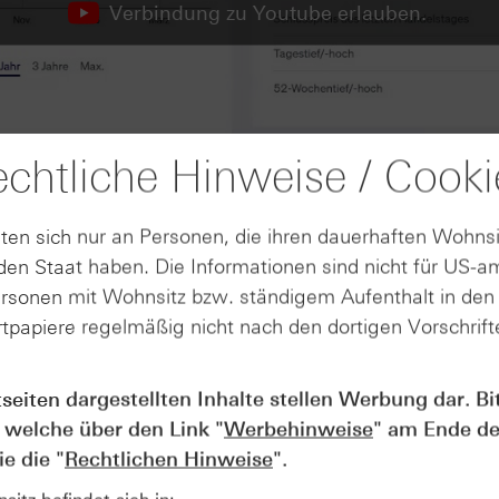
Verbindung zu Youtube erlauben.
chtliche Hinweise / Cooki
ten sich nur an Personen, die ihren dauerhaften Wohnsi
en Staat haben. Die Informationen sind nicht für US-a
ersonen mit Wohnsitz bzw. ständigem Aufenthalt in de
tpapiere regelmäßig nicht nach den dortigen Vorschrifte
tseiten dargestellten Inhalte stellen Werbung dar. Bi
AUGUST
 welche über den Link "
Werbehinweise
" am Ende de
Wie lange bleibt der DAX® in
07
e die "
Rechtlichen Hinweise
".
Rekordlaune? - ntv Zertifikate
07.08.26