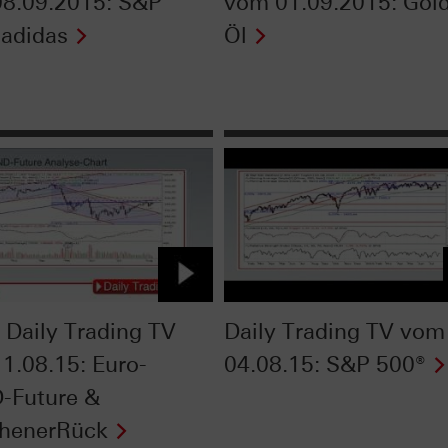
8.09.2015: S&P
vom 01.09.2015: Gold
 adidas
Öl
Daily Trading TV
Daily Trading TV vom
1.08.15: Euro-
04.08.15: S&P 500®
-Future &
henerRück