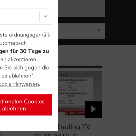
enste ordnungsgemäß
automatisch
gen für 30 Tage zu
sen akzeptieren
n Sie sich gegen die
ies ablehnen".
ookie Hinweisen
.
ptionalen Cookies
ablehnen
TV
HSBC Daily Trading TV