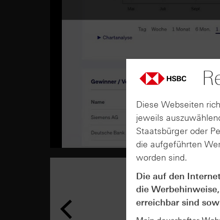
Re
Diese Webseiten rich
jeweils auszuwählend
Staatsbürger oder P
die aufgeführten Wer
worden sind.
Die auf den Interne
die Werbehinweise,
erreichbar sind sowi