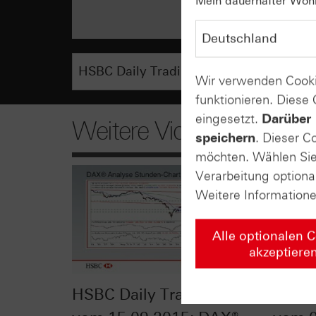
Mein dauerhafter Wohns
Wir verwenden Cooki
funktionieren. Diese
eingesetzt.
Darüber 
Weitere Videos
speichern
. Dieser C
möchten. Wählen Sie 
Verarbeitung optiona
Weitere Information
Alle optionalen 
akzeptiere
HSBC Daily Trading TV
HSBC 