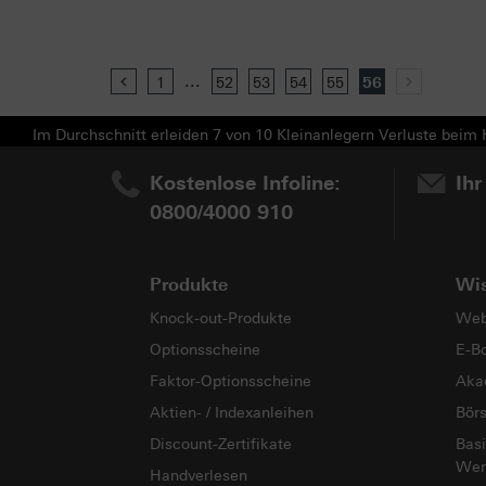
...
Previous
1
52
53
54
55
56
Next
Im Durchschnitt erleiden 7 von 10 Kleinanlegern Verluste beim H
Kostenlose Infoline:
Ihr
0800/4000 910
Produkte
Wi
Knock-out-Produkte
Web
Optionsscheine
E-B
Faktor-Optionsscheine
Aka
Aktien- / Indexanleihen
Bör
Discount-Zertifikate
Basi
Wer
Handverlesen