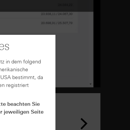
es
tz in dem folgend
merikanische
n USA bestimmt, da
n registriert
tte beachten Sie
r jeweiligen Seite