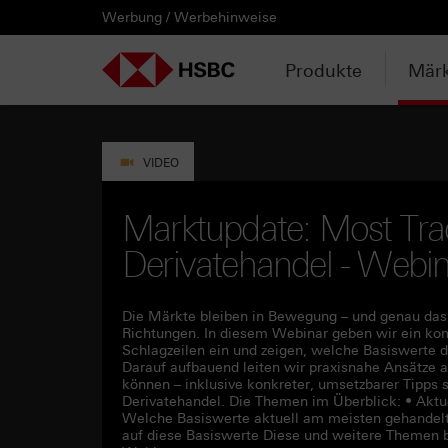
Werbung / Werbehinweise
PRODUKTE
MÄRKTE & ANALYSEN
WISSEN & TOOLS
KONTAKT & SERVICE
LÄNDERAUSWAHL
AUSGEWÄHLTE SEITEN
HEBELPRODUKTE
ANLAGEPRODUKTE
AKTUELLES
ANALYSEN
VIDEOS
WATCHLIST
WEBINARE
WISSEN
TOOLS
KONTAKT
SERVICE
DOWNLOADCENTER
HEBELPRODUKTE
ANALYSEN
WEBINARE
KONTAKT
Watchlist
Knock-out-Produkte
Aktien- / Indexanleihen
Neuemissionen
Daily Trading
Mediathek
Login / Zur Watchlist
Webinartermine
kostenlose eBooks
Aktien- / Indexanleihen Rechner
Kontaktformular
Wir über uns
Basisprospekte /
Deutschland
Produkte
Märk
Wertpapierbeschreibungen
ANLAGEPRODUKTE
VIDEOS
WISSEN
SERVICE
Basisprospekte
Optionsscheine
Bonus-Zertifikate
Anpassungen / Kündigungen
Marktbeobachtung
Daily Trading TV
Webinaraufzeichnungen
Akademie
HSBC Emissionstool
Praktikanten / Werkstudenten
Newsletter Abonnement
Österreich
Registrierungsformulare
AKTUELLES
WATCHLIST
TOOLS
DOWNLOADCENTER
Weitere Hebelprodukte
Discount-Zertifikate
Trading-Aktionen
Trendkompass
ntv-Zertifikate mit HSBC
Börsengurus
Open End Knock-out-Produkte
VIDEO
Rechner
Unvollständige
Verkaufsprospekte
Ausgestoppte Produkte
Express-Zertifikate
Intraday-Emissionen
Nachrichten
Zertifikate Aktuell mit HSBC
Rolltermine
Marktupdate: Most Tra
Trendkompass
Derivatehandel - Webi
Intraday-Emissionen
Handverlesen
Zur Zeichnung
Newsletter-Abonnement
FAQs
Watchlist
Die Märkte bleiben in Bewegung – und genau das
Richtungen. In diesem Webinar geben wir ein ko
Schlagzeilen ein und zeigen, welche Basiswerte 
Darauf aufbauend leiten wir praxisnahe Ansätze ab
können – inklusive konkreter, umsetzbarer Tipps
Derivatehandel. Die Themen im Überblick: • Aktu
Welche Basiswerte aktuell am meisten gehandelt 
auf diese Basiswerte Diese und weitere Themen 