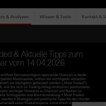
te & Analysen
Wissen & Tools
Kontakt & S
ded & Aktuelle Tipps zum
nar vom 14.04.2026
 eröffnet Derivateanlegern spannende Chancen in beide
mpaktes Marktupdate, ordnen die wichtigsten aktuellen
derzeit am häufigsten gehandelt werden („Most Traded“).
, wie Sie sich im Trading-Alltag strukturiert positionieren
 sowie wichtiger Hinweise zu Chancen und Risiken im
elle Schlagzeilen und Markteinordnung • Most Traded:
werden • Strategien und praktische Tipps für den Handel
behandelt unser Produktexperte Julius Weiß in diesem