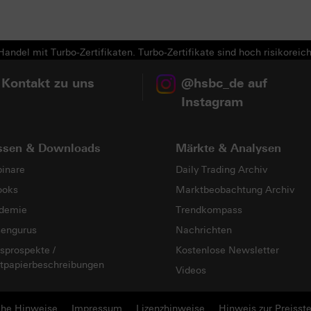
andel mit Turbo-Zertifikaten. Turbo-Zertifikate sind hoch risikoreich
 Kontakt zu uns
@hsbc_de auf
Instagram
ssen & Downloads
Märkte & Analysen
inare
Daily Trading Archiv
ooks
Marktbeobachtung Archiv
demie
Trendkompass
sengurus
Nachrichten
sprospekte /
Kostenlose Newsletter
tpapierbeschreibungen
Videos
che Hinweise
Impressum
Lizenzhinweise
Hinweis zur Preisste