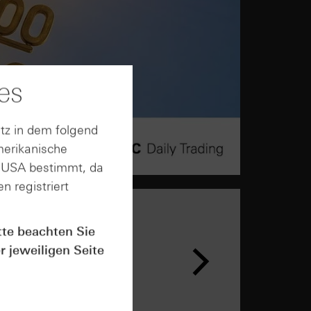
es
tz in dem folgend
merikanische
n USA bestimmt, da
n registriert
tte beachten Sie
n &
r jeweiligen Seite
ar