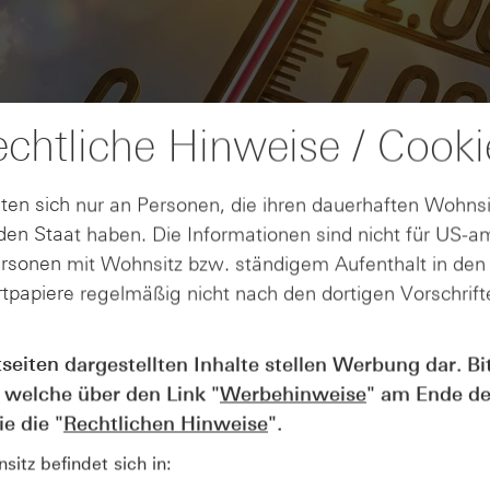
chtliche Hinweise / Cooki
ten sich nur an Personen, die ihren dauerhaften Wohnsi
en Staat haben. Die Informationen sind nicht für US-a
ersonen mit Wohnsitz bzw. ständigem Aufenthalt in de
tpapiere regelmäßig nicht nach den dortigen Vorschrifte
AUGUST
tseiten dargestellten Inhalte stellen Werbung dar. Bi
Der Blick ins Kleingedruckte: Koste
04
 welche über den Link "
Werbehinweise
" am Ende de
Kündigungen bei Derivaten - Webin
vom 04.08.2026
e die "
Rechtlichen Hinweise
".
itz befindet sich in: