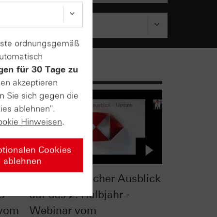
enste ordnungsgemäß
automatisch
gen für 30 Tage zu
sen akzeptieren
n Sie sich gegen die
ies ablehnen".
ookie Hinweisen
.
ptionalen Cookies
ablehnen
 -
Charttechnischer Ausblick
C
auf das 2. Halbjahr -
 vom
Webinar vom