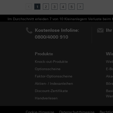
Previous
1
2
3
4
5
Next
Im Durchschnitt erleiden 7 von 10 Kleinanlegern Verluste beim H
Kostenlose Infoline:
Ihr
0800/4000 910
Produkte
Wi
Knock-out-Produkte
Web
Optionsscheine
E-B
Faktor-Optionsscheine
Aka
Aktien- / Indexanleihen
Bör
Discount-Zertifikate
Basi
Wer
Handverlesen
Cookie-Hinweise
Datenschutzhinweise
Rechtli