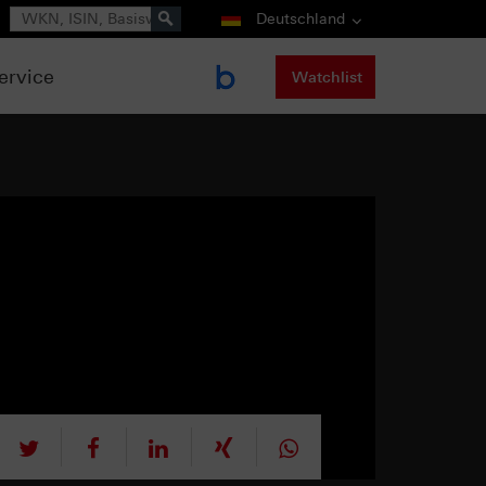
Suche
Deutschland
ervice
Watchlist
tweet
teilen
mitteilen
teilen
teilen