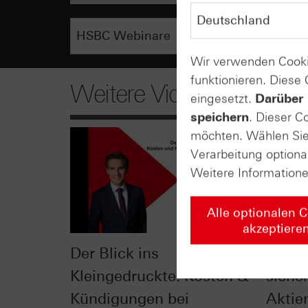
Wir verwenden Cooki
funktionieren. Diese
Weitere Videos
eingesetzt.
Darüber 
speichern
. Dieser C
möchten. Wählen Sie 
Verarbeitung optiona
Weitere Information
Alle optionalen 
akzeptiere
Der Blick ins
Check
Kleingedruckte: Kosten &
siche
Kündigungen bei
Aktie