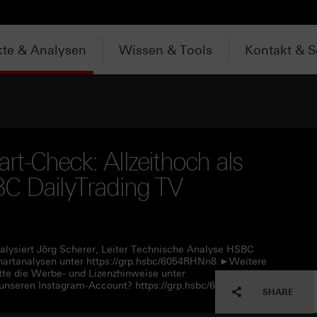
te & Analysen
Wissen & Tools
Kontakt & S
t-Check: Allzeithoch als
BC DailyTrading TV
alysiert Jörg Scherer, Leiter Technische Analyse HSBC
artanalysen unter https://grp.hsbc/6054RHNn8 ►Weitere
tte die Werbe- und Lizenzhinweise unter
unseren Instagram-Account? https://grp.hsbc/6057RHNn1
SHARE