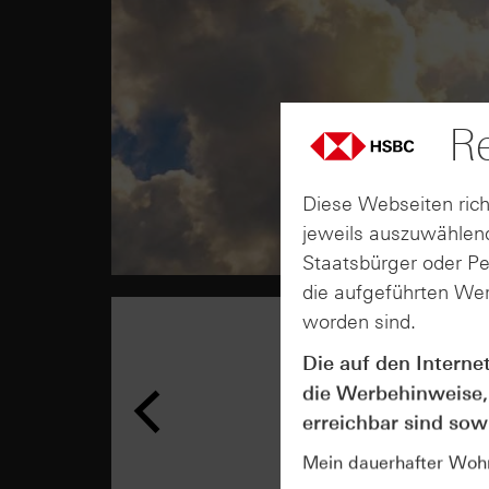
Re
Diese Webseiten rich
jeweils auszuwählend
Staatsbürger oder P
die aufgeführten Wer
worden sind.
Die auf den Interne
die Werbehinweise,
erreichbar sind sowi
Mein dauerhafter Wohns