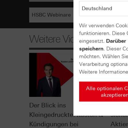
Wir verwenden Cooki
funktionieren. Diese
Weitere Videos
eingesetzt.
Darüber 
speichern
. Dieser C
möchten. Wählen Sie 
Verarbeitung optiona
Weitere Information
Alle optionalen 
akzeptiere
Der Blick ins
Check
Kleingedruckte: Kosten &
siche
Kündigungen bei
Aktie