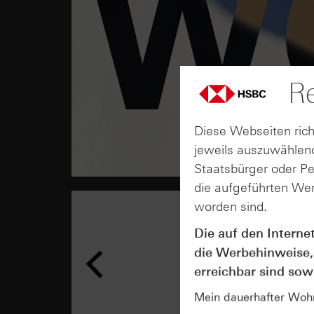
Re
Diese Webseiten rich
jeweils auszuwählend
Staatsbürger oder P
die aufgeführten Wer
worden sind.
Die auf den Interne
die Werbehinweise,
erreichbar sind sowi
Mein dauerhafter Wohns