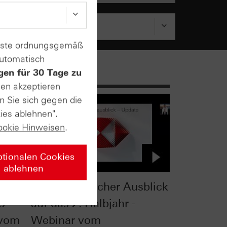
enste ordnungsgemäß
automatisch
gen für 30 Tage zu
sen akzeptieren
n Sie sich gegen die
ies ablehnen".
ookie Hinweisen
.
ptionalen Cookies
ablehnen
 -
Charttechnischer Ausblick
C
auf das 2. Halbjahr -
 vom
Webinar vom