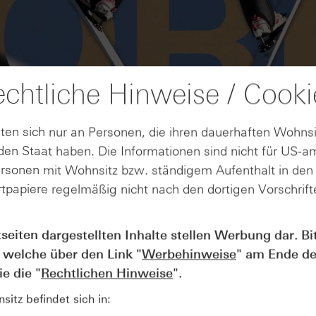
chtliche Hinweise / Cooki
ten sich nur an Personen, die ihren dauerhaften Wohnsi
en Staat haben. Die Informationen sind nicht für US-a
ersonen mit Wohnsitz bzw. ständigem Aufenthalt in de
tpapiere regelmäßig nicht nach den dortigen Vorschrifte
AUGUST
tseiten dargestellten Inhalte stellen Werbung dar. Bi
Der Blick ins Kleingedruckte: Koste
04
 welche über den Link "
Werbehinweise
" am Ende de
Kündigungen bei Derivaten - Webin
vom 04.08.2026
e die "
Rechtlichen Hinweise
".
itz befindet sich in: