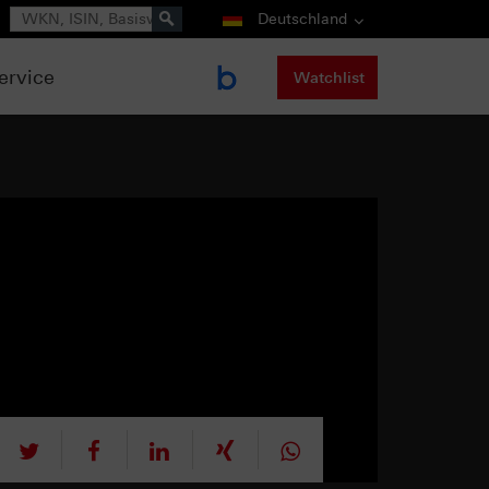
Suche
Deutschland
ervice
Watchlist
tweet
teilen
mitteilen
teilen
teilen