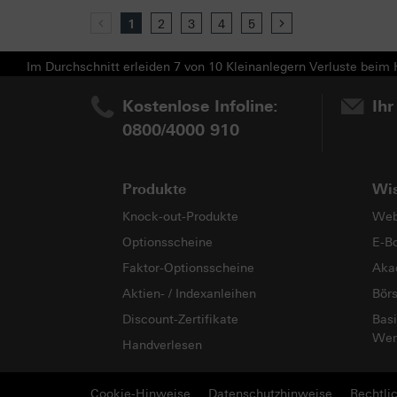
Previous
1
2
3
4
5
Next
Im Durchschnitt erleiden 7 von 10 Kleinanlegern Verluste beim H
Kostenlose Infoline:
Ihr
0800/4000 910
Produkte
Wi
Knock-out-Produkte
Web
Optionsscheine
E-B
Faktor-Optionsscheine
Aka
Aktien- / Indexanleihen
Bör
Discount-Zertifikate
Basi
Wer
Handverlesen
Cookie-Hinweise
Datenschutzhinweise
Rechtli