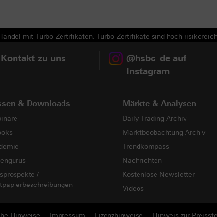
andel mit Turbo-Zertifikaten. Turbo-Zertifikate sind hoch risikoreich
 Kontakt zu uns
@hsbc_de auf
Instagram
ssen & Downloads
Märkte & Analysen
inare
Daily Trading Archiv
ooks
Marktbeobachtung Archiv
demie
Trendkompass
sengurus
Nachrichten
sprospekte /
Kostenlose Newsletter
tpapierbeschreibungen
Videos
che Hinweise
Impressum
Lizenzhinweise
Hinweis zur Preisste