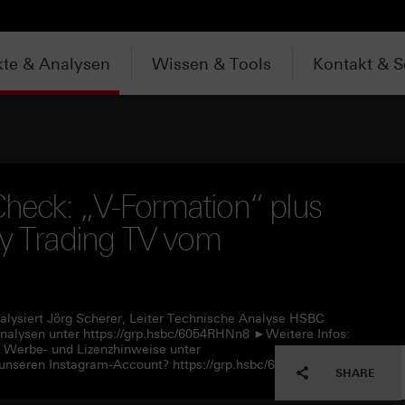
te & Analysen
Wissen & Tools
Kontakt & S
heck: „V-Formation“ plus
ly Trading TV vom
alysiert Jörg Scherer, Leiter Technische Analyse HSBC
alysen unter https://grp.hsbc/6054RHNn8 ►Weitere Infos:
e Werbe- und Lizenzhinweise unter
unseren Instagram-Account? https://grp.hsbc/6057RHNn1
SHARE