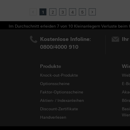
Previous
1
2
3
4
5
Next
Im Durchschnitt erleiden 7 von 10 Kleinanlegern Verluste beim H
Kostenlose Infoline:
Ihr
0800/4000 910
Produkte
Wi
Knock-out-Produkte
Web
Optionsscheine
E-B
Faktor-Optionsscheine
Aka
Aktien- / Indexanleihen
Bör
Discount-Zertifikate
Basi
Wer
Handverlesen