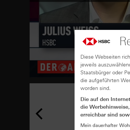
Re
Diese Webseiten rich
jeweils auszuwählend
Staatsbürger oder P
die aufgeführten Wer
worden sind.
Die auf den Interne
die Werbehinweise,
erreichbar sind sowi
Mein dauerhafter Wohns