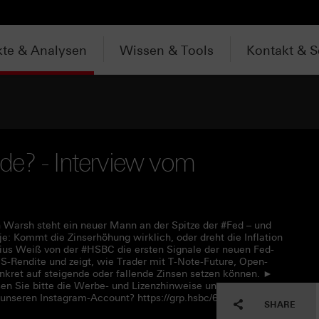
te & Analysen
Wissen & Tools
Kontakt & S
de? - Interview vom
 Warsh steht ein neuer Mann an der Spitze der #Fed – und
e: Kommt die Zinserhöhung wirklich, oder dreht die Inflation
lius Weiß von der #HSBC die ersten Signale der neuen Fed-
 US-Rendite und zeigt, wie Trader mit T-Note-Future, Open-
nkret auf steigende oder fallende Zinsen setzen können. ►
en Sie bitte die Werbe- und Lizenzhinweise unter
 unseren Instagram-Account? https://grp.hsbc/6050q4HQC
SHARE