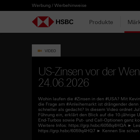
Werbung / Werbehinweise
PRODUKTE
MÄRKTE & ANALYSEN
WISSEN & TOOLS
KONTAKT & SERVICE
LÄNDERAUSWAHL
AUSGEWÄHLTE SEITEN
HEBELPRODUKTE
ANLAGEPRODUKTE
AKTUELLES
ANALYSEN
VIDEOS
WATCHLIST
WEBINARE
WISSEN
TOOLS
KONTAKT
SERVICE
DOWNLOADCENTER
HEBELPRODUKTE
ANALYSEN
WEBINARE
KONTAKT
Watchlist
Knock-out-Produkte
Aktien- / Indexanleihen
Neuemissionen
Daily Trading
Mediathek
Login / Zur Watchlist
Webinartermine
kostenlose eBooks
Aktien- / Indexanleihen Rechner
Kontaktformular
Wir über uns
Basisprospekte /
Deutschland
Produkte
Märk
Wertpapierbeschreibungen
ANLAGEPRODUKTE
VIDEOS
WISSEN
SERVICE
Basisprospekte
Optionsscheine
Bonus-Zertifikate
Anpassungen / Kündigungen
Marktbeobachtung
Daily Trading TV
Webinaraufzeichnungen
Akademie
HSBC Emissionstool
Praktikanten / Werkstudenten
Newsletter Abonnement
Österreich
Registrierungsformulare
AKTUELLES
WATCHLIST
TOOLS
DOWNLOADCENTER
Weitere Hebelprodukte
Discount-Zertifikate
Trading-Aktionen
Trendkompass
ntv-Zertifikate mit HSBC
Börsengurus
Open End Knock-out-Produkte
VIDEO
Rechner
Unvollständige
Verkaufsprospekte
Ausgestoppte Produkte
Express-Zertifikate
Intraday-Emissionen
Nachrichten
Zertifikate Aktuell mit HSBC
Rolltermine
US-Zinsen vor der Wen
Trendkompass
24.06.2026
Intraday-Emissionen
Handverlesen
Zur Zeichnung
Newsletter-Abonnement
FAQs
Watchlist
Wohin laufen die #Zinsen in den #USA? Mit Kevin
die Frage am #Anleihemarkt ist drängender denn j
schneller als gedacht? In diesem Video ordnet Ju
Führung ein, erklärt den Blick auf die 10-jährige
End-Turbos sowie Put- und Call-Optionen ganz ko
Weitere Infos: https://grp.hsbc/6058q4HQA ► Les
https://grp.hsbc/6059q4HQ7 ► Kennen Sie schon