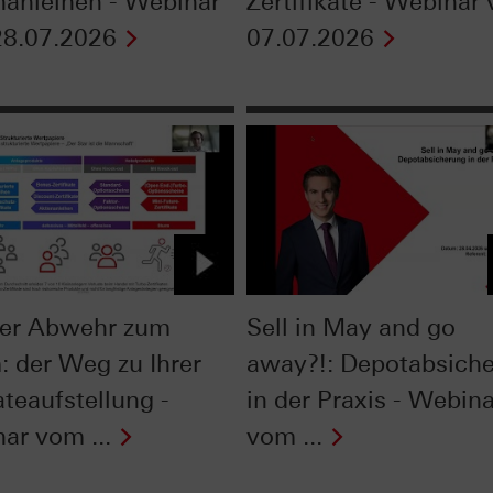
nanleihen - Webinar
Zertifikate - Webinar
8.07.2026
07.07.2026
er Abwehr zum
Sell in May and go
: der Weg zu Ihrer
away?!: Depotabsich
ateaufstellung -
in der Praxis - Webina
ar vom ...
vom ...