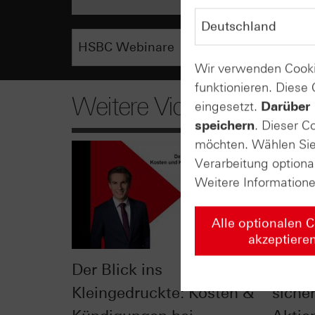
Wir verwenden Cooki
funktionieren. Diese
Weitere Videos
eingesetzt.
Darüber 
speichern
. Dieser C
möchten. Wählen Sie 
Verarbeitung optiona
Weitere Information
Alle optionalen 
akzeptiere
Der Blick ins
Check
Kleingedruckte: Kosten &
siche