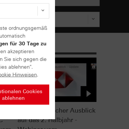
enste ordnungsgemäß
automatisch
gen für 30 Tage zu
sen akzeptieren
n Sie sich gegen die
ies ablehnen".
ookie Hinweisen
.
ptionalen Cookies
ablehnen
 -
Charttechnischer Ausblick
C
auf das 2. Halbjahr -