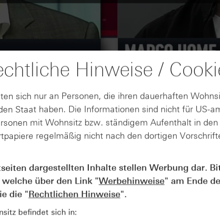
chtliche Hinweise / Cooki
ten sich nur an Personen, die ihren dauerhaften Wohnsi
en Staat haben. Die Informationen sind nicht für US-a
ersonen mit Wohnsitz bzw. ständigem Aufenthalt in de
tpapiere regelmäßig nicht nach den dortigen Vorschrifte
tseiten dargestellten Inhalte stellen Werbung dar. Bi
AUGUST
Wie lange bleibt der DAX® in
07
 welche über den Link "
Werbehinweise
" am Ende de
Rekordlaune? - ntv Zertifikate
e die "
Rechtlichen Hinweise
".
07.08.26
itz befindet sich in: