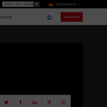
Suche
Deutschland
ervice
Watchlist
tweet
teilen
mitteilen
teilen
teilen