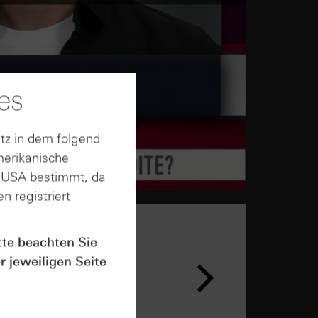
es
tz in dem folgend
merikanische
n USA bestimmt, da
n registriert
tte beachten Sie
r jeweiligen Seite