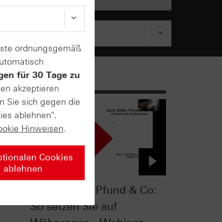
enste ordnungsgemäß
automatisch
gen für 30 Tage zu
sen akzeptieren
n Sie sich gegen die
ies ablehnen".
ookie Hinweisen
.
ptionalen Cookies
ablehnen
er,
Euro, Dollar, Pfund & Co:
So setzen Sie auf