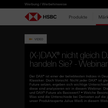
Werbung / Werbehinweise
PRODUKTE
MÄRKTE & ANALYSEN
WISSEN & TOOLS
KONTAKT & SERVICE
LÄNDERAUSWAHL
AUSGEWÄHLTE SEITEN
HEBELPRODUKTE
ANLAGEPRODUKTE
AKTUELLES
ANALYSEN
VIDEOS
WATCHLIST
WEBINARE
WISSEN
TOOLS
KONTAKT
SERVICE
DOWNLOADCENTER
HEBELPRODUKTE
ANALYSEN
WEBINARE
KONTAKT
Watchlist
Knock-out-Produkte
Aktien- / Indexanleihen
Neuemissionen
Daily Trading
Mediathek
Login / Zur Watchlist
Webinartermine
kostenlose eBooks
Aktien- / Indexanleihen Rechner
Kontaktformular
Wir über uns
Basisprospekte /
Deutschland
Produkte
Märk
Wertpapierbeschreibungen
ANLAGEPRODUKTE
VIDEOS
WISSEN
SERVICE
Basisprospekte
Optionsscheine
Bonus-Zertifikate
Anpassungen / Kündigungen
Marktbeobachtung
Daily Trading TV
Webinaraufzeichnungen
Akademie
HSBC Emissionstool
Praktikanten / Werkstudenten
Newsletter Abonnement
Österreich
Registrierungsformulare
AKTUELLES
WATCHLIST
TOOLS
DOWNLOADCENTER
Weitere Hebelprodukte
Discount-Zertifikate
Trading-Aktionen
Trendkompass
ntv-Zertifikate mit HSBC
Börsengurus
Open End Knock-out-Produkte
VIDEO
Rechner
Unvollständige
Verkaufsprospekte
Ausgestoppte Produkte
Express-Zertifikate
Intraday-Emissionen
Nachrichten
Zertifikate Aktuell mit HSBC
Rolltermine
(X-)DAX® nicht gleich 
Trendkompass
handeln Sie? - Webina
Intraday-Emissionen
Handverlesen
Zur Zeichnung
Newsletter-Abonnement
FAQs
Watchlist
Der DAX® ist einer der beliebtesten Indizes in D
Klassiker. Doch Vorsicht: Nicht jeder DAX® ist g
Future setzen, ergeben sich wichtige Unterschied
diese sind analysieren wir in diesem Webinar. D
und DAX®-Future als Basiswert? • Welche Besond
Was sind die Unterschiede bei Derivaten auf die
unser Produktexperte Julius Weiß in diesem Webin