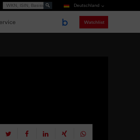
Suche
Deutschland
ervice
Watchlist
tweet
teilen
mitteilen
teilen
teilen