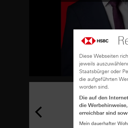
Re
Diese Webseiten rich
jeweils auszuwählend
Staatsbürger oder P
die aufgeführten Wer
worden sind.
Die auf den Interne
die Werbehinweise,
erreichbar sind sowi
Mein dauerhafter Wohns