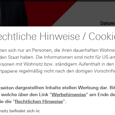
chtliche Hinweise / Cooki
ten sich nur an Personen, die ihren dauerhaften Wohnsi
en Staat haben. Die Informationen sind nicht für US-a
ersonen mit Wohnsitz bzw. ständigem Aufenthalt in de
tpapiere regelmäßig nicht nach den dortigen Vorschrifte
tseiten dargestellten Inhalte stellen Werbung dar. Bi
AUGUST
Der Blick ins Kleingedruckte: Koste
04
 welche über den Link "
Werbehinweise
" am Ende de
Kündigungen bei Derivaten - Webin
e die "
Rechtlichen Hinweise
".
vom 04.08.2026
itz befindet sich in: