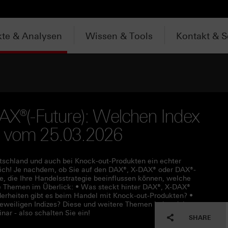
te & Analysen
Wissen & Tools
Kontakt & S
DAX®(-Future): Welchen Index
r vom 25.03.2026
eutschland und auch bei Knock-out-Produkten ein echter
leich! Je nachdem, ob Sie auf den DAX®, X-DAX® oder DAX®-
e, die Ihre Handelsstrategie beeinflussen können, welche
ie Themen im Überlick: • Was steckt hinter DAX®, X-DAX®
erheiten gibt es beim Handel mit Knock-out-Produkten? •
 jeweiligen Indizes? Diese und weitere Themen behandelt
ar - also schalten Sie ein!
SHARE