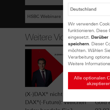
Wir verwenden Cooki
funktionieren. Diese
Weitere Videos
eingesetzt.
Darüber 
speichern
. Dieser C
möchten. Wählen Sie 
Verarbeitung optiona
Weitere Information
Alle optionalen 
akzeptiere
(X-)DAX® nicht gleich
Markt
DAX®(-Future): Welchen
Gold 