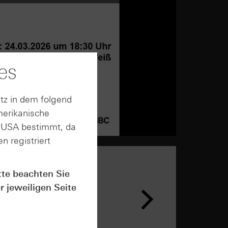
es
tz in dem folgend
merikanische
n USA bestimmt, da
n registriert
tte beachten Sie
n &
r jeweiligen Seite
ar