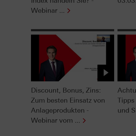
Index handeln Sie? -
03.03
Webinar ...
Discount, Bonus, Zins:
Achtu
Zum besten Einsatz von
Tipps 
Anlageprodukten -
und Si
Webinar vom ...