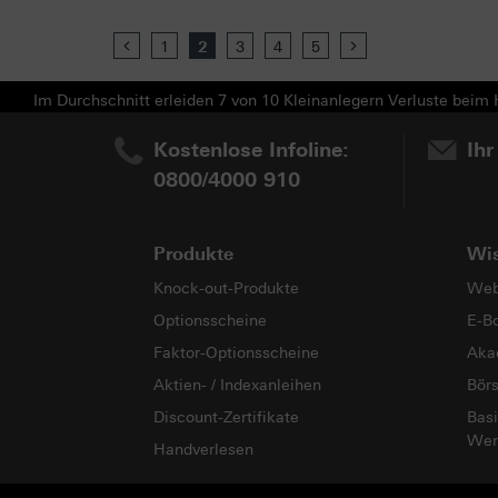
Previous
1
2
3
4
5
Next
Im Durchschnitt erleiden 7 von 10 Kleinanlegern Verluste beim H
Kostenlose Infoline:
Ihr
0800/4000 910
Produkte
Wi
Knock-out-Produkte
Web
Optionsscheine
E-B
Faktor-Optionsscheine
Aka
Aktien- / Indexanleihen
Bör
Discount-Zertifikate
Basi
Wer
Handverlesen