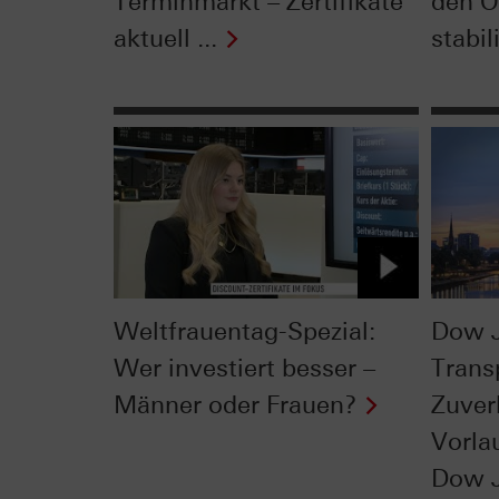
Terminmarkt – Zertifikate
den Ö
aktuell ...
stabil
Weltfrauentag-Spezial:
Dow 
Wer investiert besser –
Trans
Männer oder Frauen?
Zuver
Vorla
Dow 