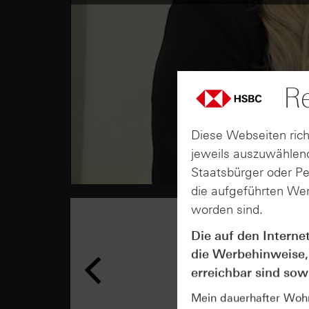
Re
Diese Webseiten rich
jeweils auszuwählend
Staatsbürger oder P
die aufgeführten Wer
worden sind.
Die auf den Interne
die Werbehinweise,
erreichbar sind sowi
Mein dauerhafter Wohns