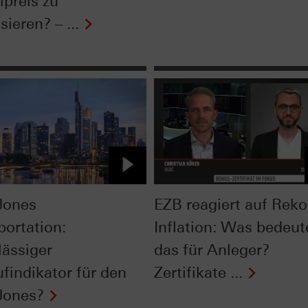
lpreis zu
isieren? – ...
Jones
EZB reagiert auf Reko
portation:
Inflation: Was bedeut
lässiger
das für Anleger?
ufindikator für den
Zertifikate ...
Jones?