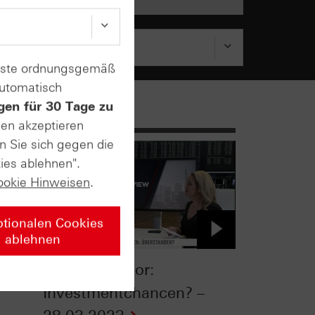
enste ordnungsgemäß
automatisch
gen für 30 Tage zu
sen akzeptieren
n Sie sich gegen die
ies ablehnen".
ookie Hinweisen
.
ptionalen Cookies
ablehnen
sus
Banken-Sektor:
Investmentchancen? –