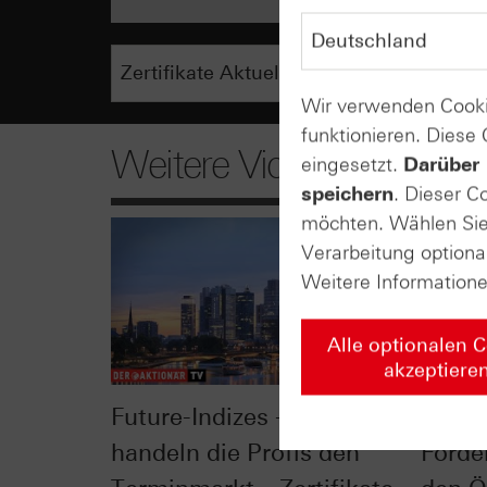
Wir verwenden Cooki
funktionieren. Diese
Weitere Videos
eingesetzt.
Darüber 
speichern
. Dieser C
möchten. Wählen Sie 
Verarbeitung optiona
Weitere Information
Alle optionalen 
akzeptiere
Future-Indizes - so
Opec 
handeln die Profis den
Förde