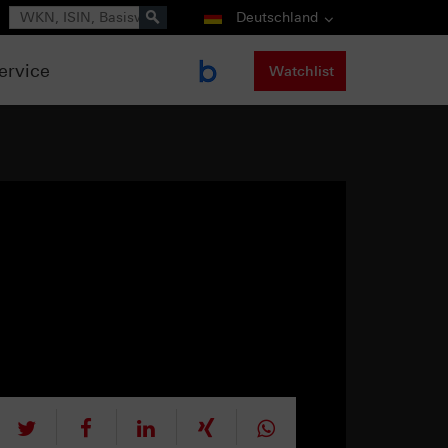
Suche
Deutschland
ervice
Watchlist
tweet
teilen
mitteilen
teilen
teilen