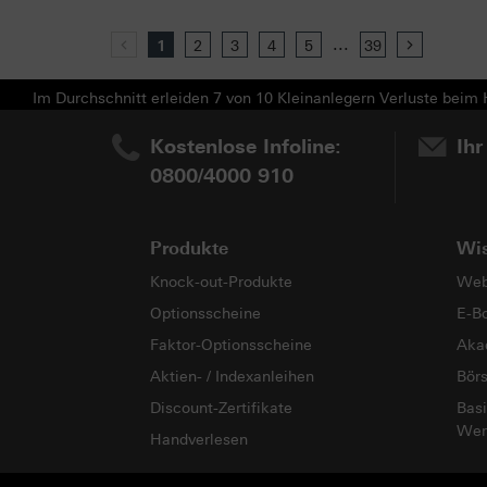
...
Previous
1
2
3
4
5
39
Next
Im Durchschnitt erleiden 7 von 10 Kleinanlegern Verluste beim H
Kostenlose Infoline:
Ihr
0800/4000 910
Produkte
Wi
Knock-out-Produkte
Web
Optionsscheine
E-B
Faktor-Optionsscheine
Aka
Aktien- / Indexanleihen
Bör
Discount-Zertifikate
Basi
Wer
Handverlesen