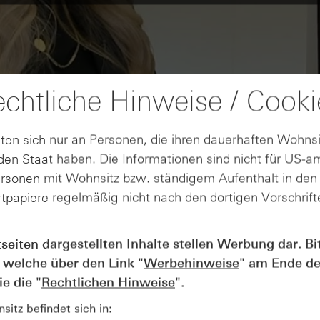
chtliche Hinweise / Cooki
ten sich nur an Personen, die ihren dauerhaften Wohnsi
en Staat haben. Die Informationen sind nicht für US-a
ersonen mit Wohnsitz bzw. ständigem Aufenthalt in de
tpapiere regelmäßig nicht nach den dortigen Vorschrifte
tseiten dargestellten Inhalte stellen Werbung dar. Bi
AUGUST
Der Blick ins Kleingedruckte: Koste
04
 welche über den Link "
Werbehinweise
" am Ende de
Kündigungen bei Derivaten - Webin
e die "
Rechtlichen Hinweise
".
vom 04.08.2026
itz befindet sich in: