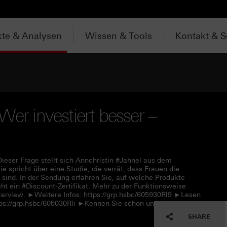
te & Analysen
Wissen & Tools
Kontakt & S
Wer investiert besser –
ieser Frage stellt sich Annchristin #Jahnel aus dem
 spricht über eine Studie, die verrät, dass Frauen die
 sind. In der Sendung erfahren Sie, auf welche Produkte
ht ein #Discount-Zertifikat. Mehr zu der Funktionsweise
nterview. ►Weitere Infos: https://grp.hsbc/605930Rl9 ►Lesen
ttps://grp.hsbc/605030Rli ►Kennen Sie schon unseren
SHARE