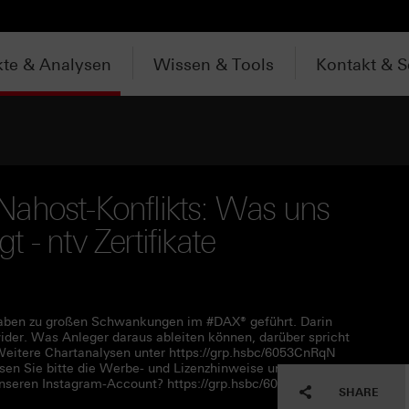
te & Analysen
Wissen & Tools
Kontakt & S
Nahost-Konflikts: Was uns
 - ntv Zertifikate
 haben zu großen Schwankungen im #DAX® geführt. Darin
ider. Was Anleger daraus ableiten können, darüber spricht
eitere Chartanalysen unter https://grp.hsbc/6053CnRqN
en Sie bitte die Werbe- und Lizenzhinweise unter
nseren Instagram-Account? https://grp.hsbc/6056CnRqA
SHARE