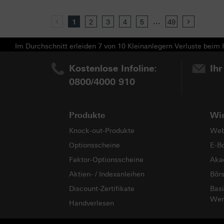
...
Previous
1
2
3
4
5
49
Next
Im Durchschnitt erleiden 7 von 10 Kleinanlegern Verluste beim H
Kostenlose Infoline:
Ihr
0800/4000 910
Produkte
Wi
Knock-out-Produkte
Web
Optionsscheine
E-B
Faktor-Optionsscheine
Aka
Aktien- / Indexanleihen
Bör
Discount-Zertifikate
Basi
Wer
Handverlesen