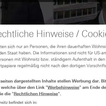
chtliche Hinweise / Cooki
ten sich nur an Personen, die ihren dauerhaften Wohnsi
en Staat haben. Die Informationen sind nicht für US-a
ersonen mit Wohnsitz bzw. ständigem Aufenthalt in de
tpapiere regelmäßig nicht nach den dortigen Vorschrifte
tseiten dargestellten Inhalte stellen Werbung dar. Bi
AUGUST
Der Blick ins Kleingedruckte: Koste
04
 welche über den Link "
Werbehinweise
" am Ende de
Kündigungen bei Derivaten - Webin
e die "
Rechtlichen Hinweise
".
vom 04.08.2026
itz befindet sich in: