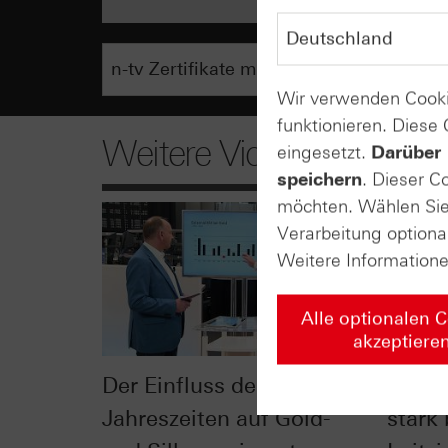
Wir verwenden Cooki
funktionieren. Diese
Weitere Videos
eingesetzt.
Darüber 
speichern
. Dieser C
möchten. Wählen Sie 
Verarbeitung optiona
Weitere Information
Alle optionalen 
akzeptiere
Der Einfluss der
Vor F
Jahreszeiten auf Gold-
stark 