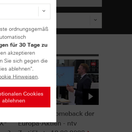
enste ordnungsgemäß
automatisch
gen für 30 Tage zu
sen akzeptieren
n Sie sich gegen die
ies ablehnen".
ookie Hinweisen
.
ptionalen Cookies
ablehnen
mit
Das große Comeback der
AX®
Europa-Aktien - ntv