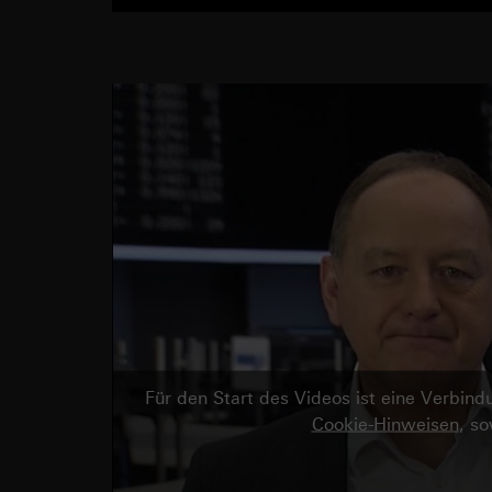
Für den Start des Videos ist eine Verbi
Cookie-Hinweisen
, s