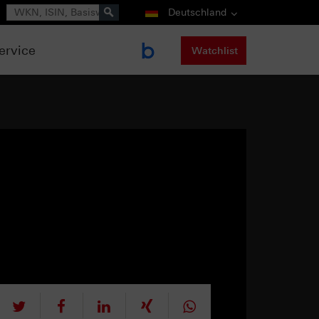
Suche
Deutschland
ervice
Watchlist
tweet
teilen
mitteilen
teilen
teilen