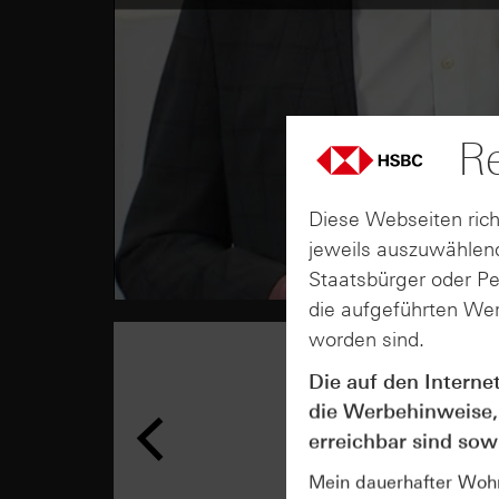
Re
Diese Webseiten rich
jeweils auszuwählend
Staatsbürger oder P
die aufgeführten Wer
worden sind.
Die auf den Interne
die Werbehinweise,
erreichbar sind sowi
Mein dauerhafter Wohns