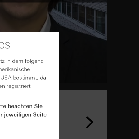
es
tz in dem folgend
merikanische
n USA bestimmt, da
n registriert
tte beachten Sie
n &
r jeweiligen Seite
ar