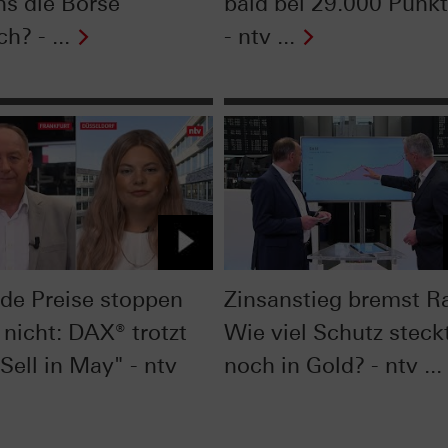
ns die Börse
bald bei 29.000 Punk
ch? - ...
- ntv ...
nde Preise stoppen
Zinsanstieg bremst Ra
 nicht: DAX® trotzt
Wie viel Schutz steck
Sell in May" - ntv
noch in Gold? - ntv ...