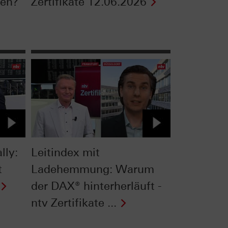
ten?
Zertifikate 12.06.2026
lly:
Leitindex mit
t
Ladehemmung: Warum
der DAX® hinterherläuft -
ntv Zertifikate ...