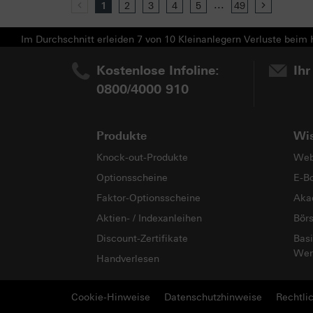
...
Previous
1
2
3
4
5
49
Next
Im Durchschnitt erleiden 7 von 10 Kleinanlegern Verluste beim H
Kostenlose Infoline:
Ihr
0800/4000 910
Produkte
Wi
Knock-out-Produkte
Web
Optionsscheine
E-B
Faktor-Optionsscheine
Aka
Aktien- / Indexanleihen
Bör
Discount-Zertifikate
Basi
Wer
Handverlesen
Cookie-Hinweise
Datenschutzhinweise
Rechtli