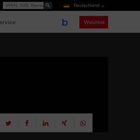
Suche
Deutschland
ervice
Watchlist
tweet
teilen
mitteilen
teilen
teilen