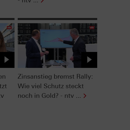
- ntv ...
en
Zinsanstieg bremst Rally:
tzt
Wie viel Schutz steckt
tv
noch in Gold? - ntv ...