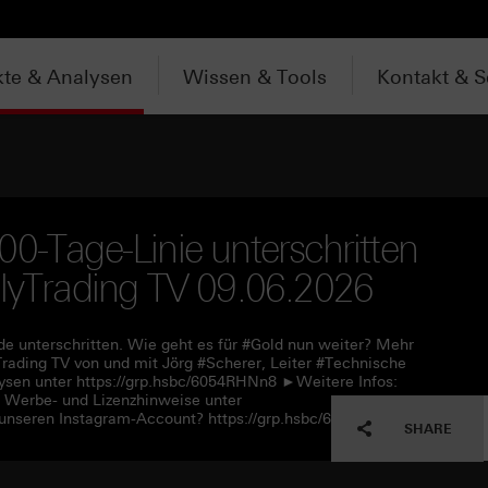
te & Analysen
Wissen & Tools
Kontakt & S
00-Tage-Linie unterschritten
ilyTrading TV 09.06.2026
 unterschritten. Wie geht es für #Gold nun weiter? Mehr
rading TV von und mit Jörg #Scherer, Leiter #Technische
sen unter https://grp.hsbc/6054RHNn8 ►Weitere Infos:
e Werbe- und Lizenzhinweise unter
unseren Instagram-Account? https://grp.hsbc/6057RHNn1
SHARE