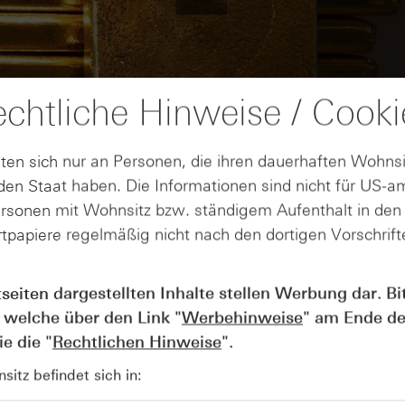
chtliche Hinweise / Cooki
ten sich nur an Personen, die ihren dauerhaften Wohnsi
en Staat haben. Die Informationen sind nicht für US-a
ersonen mit Wohnsitz bzw. ständigem Aufenthalt in de
tpapiere regelmäßig nicht nach den dortigen Vorschrifte
AUGUST
tseiten dargestellten Inhalte stellen Werbung dar. Bi
Wie lange bleibt der DAX® in
07
Rekordlaune? - ntv Zertifikate
 welche über den Link "
Werbehinweise
" am Ende de
07.08.26
e die "
Rechtlichen Hinweise
".
itz befindet sich in: