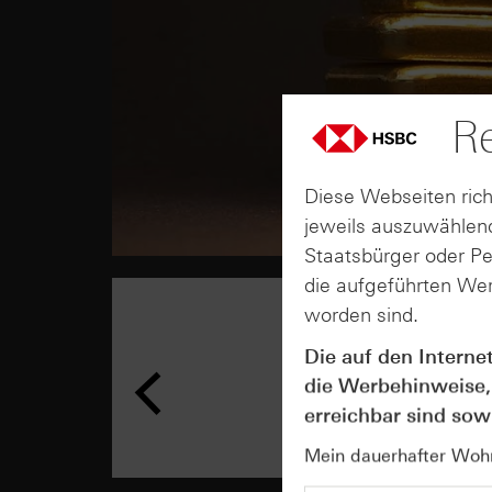
Re
Diese Webseiten rich
jeweils auszuwählend
Staatsbürger oder P
die aufgeführten Wer
worden sind.
Die auf den Interne
die Werbehinweise,
erreichbar sind sowi
Mein dauerhafter Wohns