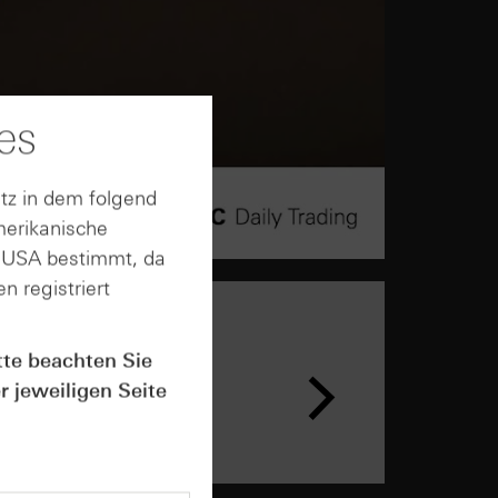
es
tz in dem folgend
merikanische
n USA bestimmt, da
n registriert
tte beachten Sie
r jeweiligen Seite