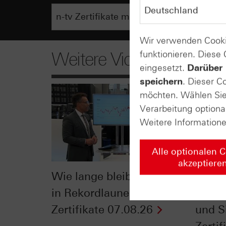
Wir verwenden Cooki
funktionieren. Diese
Weitere Videos
eingesetzt.
Darüber 
speichern
. Dieser C
möchten. Wählen Sie 
Verarbeitung optiona
Weitere Information
Alle optionalen 
akzeptiere
Wie lange bleibt der DAX®
Der Ei
in Rekordlaune? - ntv
Jahre
Zertifikate 07.08.26
und Si