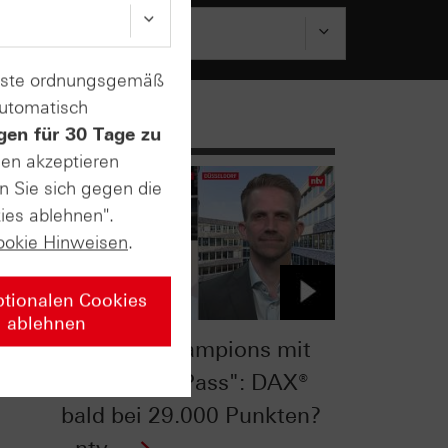
enste ordnungsgemäß
automatisch
gen für 30 Tage zu
sen akzeptieren
n Sie sich gegen die
ies ablehnen".
ookie Hinweisen
.
ptionalen Cookies
ablehnen
ie
"Globale Champions mit
deutschem Pass": DAX®
bald bei 29.000 Punkten?