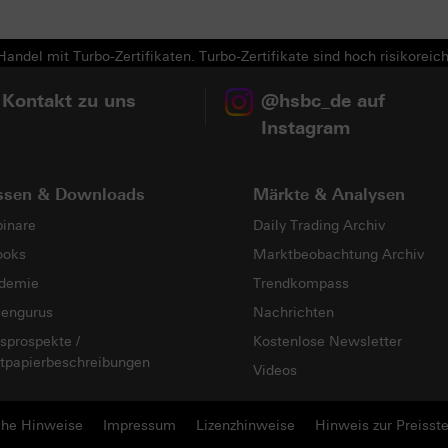
andel mit Turbo-Zertifikaten. Turbo-Zertifikate sind hoch risikoreich
 Kontakt zu uns
@hsbc_de auf
Instagram
ssen & Downloads
Märkte & Analysen
inare
Daily Trading Archiv
ooks
Marktbeobachtung Archiv
demie
Trendkompass
sengurus
Nachrichten
sprospekte /
Kostenlose Newsletter
tpapierbeschreibungen
Videos
che Hinweise
Impressum
Lizenzhinweise
Hinweis zur Preisste