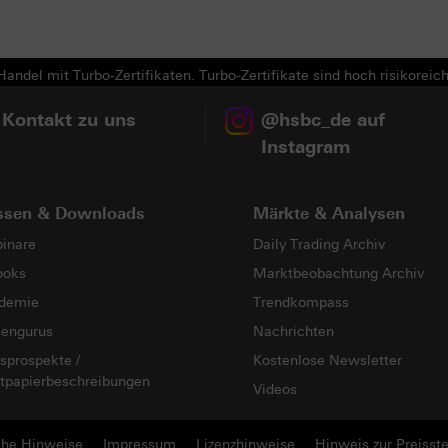
Next
andel mit Turbo-Zertifikaten. Turbo-Zertifikate sind hoch risikoreich
 Kontakt zu uns
@hsbc_de auf
Instagram
ssen & Downloads
Märkte & Analysen
inare
Daily Trading Archiv
ooks
Marktbeobachtung Archiv
demie
Trendkompass
sengurus
Nachrichten
sprospekte /
Kostenlose Newsletter
tpapierbeschreibungen
Videos
che Hinweise
Impressum
Lizenzhinweise
Hinweis zur Preisste