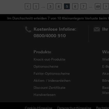
...
...
Previous
1
3
4
5
6
7
49
Im Durchschnitt erleiden 7 von 10 Kleinanlegern Verluste beim H
Kostenlose Infoline:
Ihr
0800/4000 910
Produkte
Wi
Knock-out-Produkte
Web
Optionsscheine
E-B
Faktor-Optionsscheine
Aka
Aktien- / Indexanleihen
Bör
Discount-Zertifikate
Basi
Wer
Handverlesen
Cookie-Hinweise
Datenschutzhinweise
Rechtli