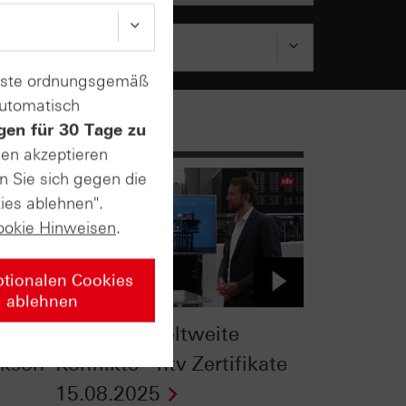
enste ordnungsgemäß
automatisch
gen für 30 Tage zu
sen akzeptieren
n Sie sich gegen die
ies ablehnen".
ookie Hinweisen
.
ptionalen Cookies
ablehnen
ng -
Zölle und weltweite
ckson
Konflikte - ntv Zertifikate
15.08.2025