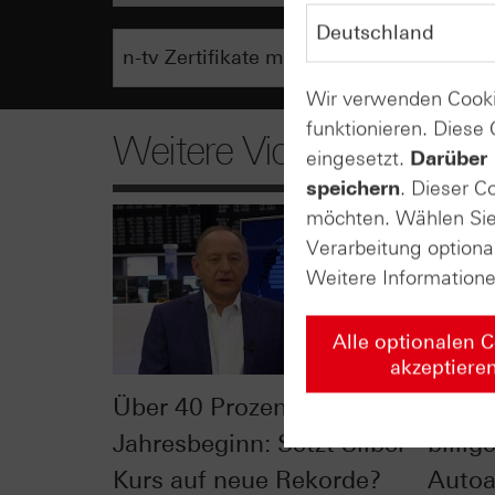
Wir verwenden Cooki
funktionieren. Diese
Weitere Videos
eingesetzt.
Darüber 
speichern
. Dieser C
möchten. Wählen Sie 
Verarbeitung optiona
Weitere Information
Alle optionalen 
akzeptiere
Über 40 Prozent Plus seit
Mehr 
Jahresbeginn: Setzt Silber
billig
Kurs auf neue Rekorde?
Autoa