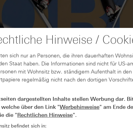
chtliche Hinweise / Cooki
ten sich nur an Personen, die ihren dauerhaften Wohnsi
en Staat haben. Die Informationen sind nicht für US-a
ersonen mit Wohnsitz bzw. ständigem Aufenthalt in de
tpapiere regelmäßig nicht nach den dortigen Vorschrifte
AUGUST
tseiten dargestellten Inhalte stellen Werbung dar. Bi
Wie lange bleibt der DAX® in
07
 welche über den Link "
Werbehinweise
" am Ende de
Rekordlaune? - ntv Zertifikate
07.08.26
e die "
Rechtlichen Hinweise
".
itz befindet sich in: