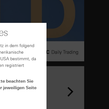
es
tz in dem folgend
merikanische
n USA bestimmt, da
n registriert
tte beachten Sie
r jeweiligen Seite