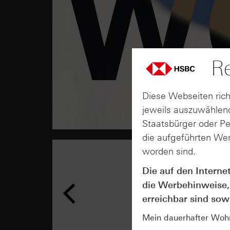
Re
Diese Webseiten rich
jeweils auszuwählend
Staatsbürger oder P
die aufgeführten Wer
worden sind.
Die auf den Interne
die Werbehinweise,
erreichbar sind sowi
Mein dauerhafter Wohns