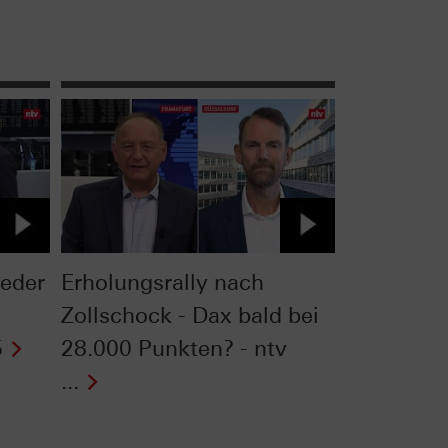
ieder
Erholungsrally nach
Zollschock - Dax bald bei
5
28.000 Punkten? - ntv
...