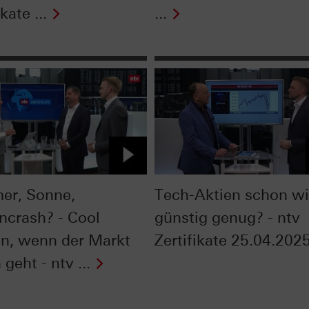
kate ...
...
r, Sonne,
Tech-Aktien schon w
ncrash? - Cool
günstig genug? - ntv
en, wenn der Markt
Zertifikate 25.04.202
geht - ntv ...