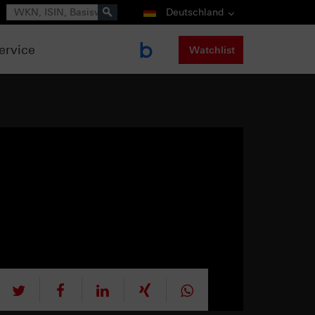
Suche
Deutschland
ervice
Watchlist
tweet
teilen
mitteilen
teilen
teilen