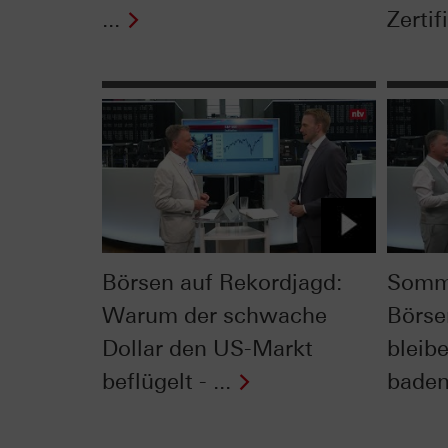
...
Zertifi
Börsen auf Rekordjagd:
Somme
Warum der schwache
Börse
Dollar den US-Markt
bleib
beflügelt - ...
baden 