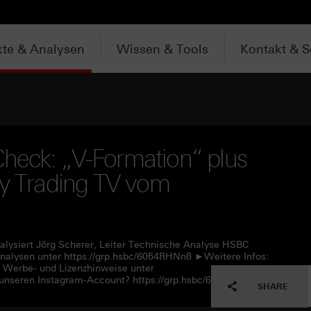
te & Analysen
Wissen & Tools
Kontakt & S
heck: „V-Formation“ plus
ly Trading TV vom
alysiert Jörg Scherer, Leiter Technische Analyse HSBC
alysen unter https://grp.hsbc/6054RHNn8 ►Weitere Infos:
e Werbe- und Lizenzhinweise unter
unseren Instagram-Account? https://grp.hsbc/6057RHNn1
SHARE