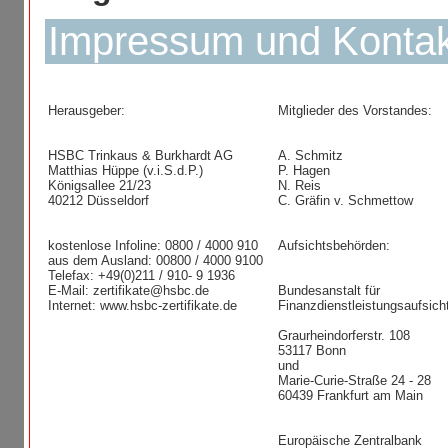
Impressum und Kontak
Herausgeber:
Mitglieder des Vorstandes:
HSBC Trinkaus & Burkhardt AG
A. Schmitz
Matthias Hüppe (v.i.S.d.P.)
P. Hagen
Königsallee 21/23
N. Reis
40212 Düsseldorf
C. Gräfin v. Schmettow
kostenlose Infoline: 0800 / 4000 910
Aufsichtsbehörden:
aus dem Ausland: 00800 / 4000 9100
Telefax: +49(0)211 / 910- 9 1936
E-Mail: zertifikate@hsbc.de
Bundesanstalt für
Internet: www.hsbc-zertifikate.de
Finanzdienstleistungsaufsich
Graurheindorferstr. 108
53117 Bonn
und
Marie-Curie-Straße 24 - 28
60439 Frankfurt am Main
Europäische Zentralbank