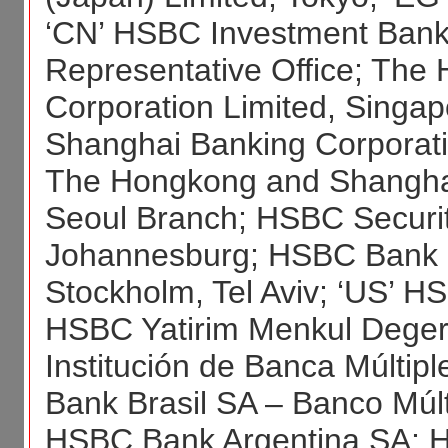
‘CN’ HSBC Investment Bank A
Representative Office; Th
Corporation Limited, Singa
Shanghai Banking Corporatio
The Hongkong and Shanghai
Seoul Branch; HSBC Securiti
Johannesburg; HSBC Bank pl
Stockholm, Tel Aviv; ‘US’ H
HSBC Yatirim Menkul Degerl
Institución de Banca Múlti
Bank Brasil SA – Banco Múlt
HSBC Bank Argentina SA; H