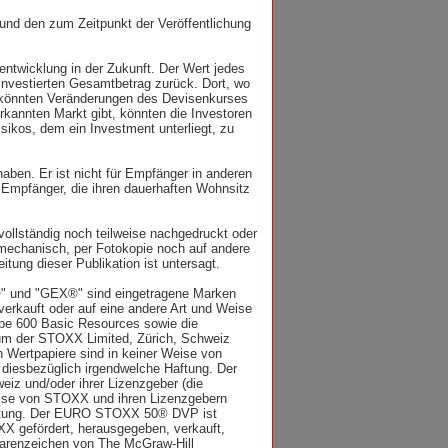
 und den zum Zeitpunkt der Veröffentlichung
tentwicklung in der Zukunft. Der Wert jedes
investierten Gesamtbetrag zurück. Dort, wo
, könnten Veränderungen des Devisenkurses
rkannten Markt gibt, könnten die Investoren
ikos, dem ein Investment unterliegt, zu
aben. Er ist nicht für Empfänger in anderen
n Empfänger, die ihren dauerhaften Wohnsitz
lständig noch teilweise nachgedruckt oder
 mechanisch, per Fotokopie noch auf andere
tung dieser Publikation ist untersagt.
 und "GEX®" sind eingetragene Marken
erkauft oder auf eine andere Art und Weise
 600 Basic Resources sowie die
um der STOXX Limited, Zürich, Schweiz
n Wertpapiere sind in keiner Weise von
 diesbezüglich irgendwelche Haftung. Der
z und/oder ihrer Lizenzgeber (die
Weise von STOXX und ihren Lizenzgebern
 Haftung. Der EURO STOXX 50® DVP ist
X gefördert, herausgegeben, verkauft,
Warenzeichen von The McGraw-Hill