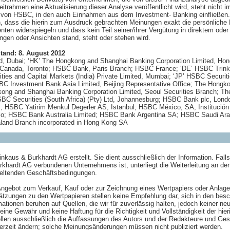
itrahmen eine Aktualisierung dieser Analyse veröffentlicht wird, steht nicht 
g von HSBC, in den auch Einnahmen aus dem Investment- Banking einfließen. D
igen, dass die hierin zum Ausdruck gebrachten Meinungen exakt die persönlic
enten widerspiegeln und dass kein Teil seiner/ihrer Vergütung in direktem 
ngen oder Ansichten stand, steht oder stehen wird.
tand: 8. August 2012
, Dubai; ‘HK’ The Hongkong and Shanghai Banking Corporation Limited, Hon
k Canada, Toronto; HSBC Bank, Paris Branch; HSBC France; ‘DE’ HSBC Trin
ies and Capital Markets (India) Private Limited, Mumbai; ‘JP’ HSBC Securit
BC Investment Bank Asia Limited, Beijing Representative Office; The Hongk
kong and Shanghai Banking Corporation Limited, Seoul Securities Branch; 
SBC Securities (South Africa) (Pty) Ltd, Johannesburg; HSBC Bank plc, Londo
; HSBC Yatirim Menkul Degerler AS, Istanbul; HSBC México, SA, Institución
lo; HSBC Bank Australia Limited; HSBC Bank Argentina SA; HSBC Saudi Ara
aland Branch incorporated in Hong Kong SA
kaus & Burkhardt AG erstellt. Sie dient ausschließlich der Information. Falls
khardt AG verbundenen Unternehmens ist, unterliegt die Weiterleitung an 
eltenden Geschäftsbedingungen.
Angebot zum Verkauf, Kauf oder zur Zeichnung eines Wertpapiers oder Anlagetit
ätzungen zu den Wertpapieren stellen keine Empfehlung dar, sich in den bes
mationen beruhen auf Quellen, die wir für zuverlässig halten, jedoch keiner 
ne Gewähr und keine Haftung für die Richtigkeit und Vollständigkeit der hieri
ellen ausschließlich die Auffassungen des Autors und der Redakteure und G
erzeit ändern; solche Meinungsänderungen müssen nicht publiziert werden.