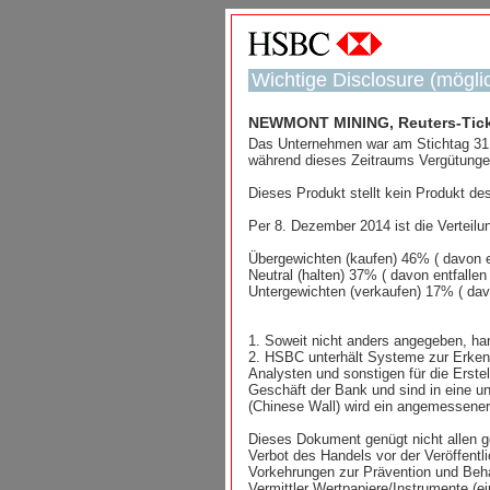
Wichtige Disclosure (möglic
NEWMONT MINING, Reuters-Ticke
Das Unternehmen war am Stichtag 31. 
während dieses Zeitraums Vergütungen
Dieses Produkt stellt kein Produkt de
Per 8. Dezember 2014 ist die Verteilung
Übergewichten (kaufen) 46% ( davon e
Neutral (halten) 37% ( davon entfalle
Untergewichten (verkaufen) 17% ( dav
1. Soweit nicht anders angegeben, h
2. HSBC unterhält Systeme zur Erken
Analysten und sonstigen für die Erst
Geschäft der Bank und sind in eine u
(Chinese Wall) wird ein angemessener 
Dieses Dokument genügt nicht allen g
Verbot des Handels vor der Veröffentl
Vorkehrungen zur Prävention und Beha
Vermittler Wertpapiere/Instrumente (