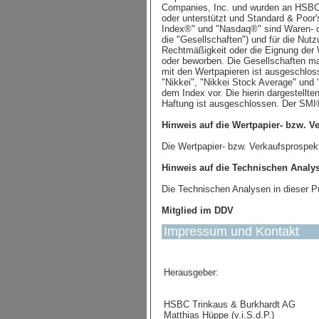
Companies, Inc. und wurden an HSBC 
oder unterstützt und Standard & Poor'
Index®" und "Nasdaq®" sind Waren- o
die "Gesellschaften") und für die Nu
Rechtmäßigkeit oder die Eignung der 
oder beworben. Die Gesellschaften ma
mit den Wertpapieren ist ausgeschloss
"Nikkei", "Nikkei Stock Average" und 
dem Index vor. Die hierin dargestell
Haftung ist ausgeschlossen. Der SMI®
Hinweis auf die Wertpapier- bzw. V
Die Wertpapier- bzw. Verkaufsprospekte
Hinweis auf die Technischen Analy
Die Technischen Analysen in dieser Pu
Mitglied im DDV
Impressum und Kontakt
Herausgeber:
HSBC Trinkaus & Burkhardt AG
Matthias Hüppe (v.i.S.d.P.)