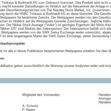
Trinkaus & Burkhardt AG zum Gebrauch lizenziert. Das Produkt wird nicht v
s macht keinerlei Darstellungen im Hinblick auf die Ratsamkeit der Anlage i
der Dienstleistungszeichen von The Nasdaq Stock Market, Inc. (zusammen m
tzung durch die HSBC Trinkaus & Burkhardt AG an diese lizenziert. Die Gesel
Wertpapiere für bestimmte Zwecke. Die Wertpapiere werden von den Gesellsc
chen im Hinblick auf die Wertpapiere keinerlei Zusicherungen. Jegliche Ha
en. Der Nikkei Stock Average ("Index") ist geistiges Eigentum der Nihon Keiz
"Nikkei 225" sind Marken des Indexsponsor. Der Indexsponsor behält sich alle
ten Wertpapiere werden von der SWX Swiss Exchange weder unterstützt, abgetr
 ist eine eingetragene Marke der SWX Swiss Exchange, deren Verwendung liz
erkaufsprospekte
 für alle in dieser Publikation besprochenen Wertpapiere erhalten Sie über di
sen
blikation geben ausschließlich die Meinung unserer Analysten wider und erse
Mitglieder des Vorstandes:
Handelsr
Amtsgeri
Handelsr
A. Schmitz
P. Hagen