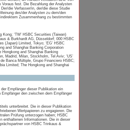
im Voraus fest. Die Bezahlung der Analysten
er/die Verfasser/in, der/die diese Studie
he Meinung des/der Analysten zu dem/den
oder indirektem Zusammenhang zu bestimmten
g Kong; ‘TW’ HSBC Securities (Taiwan)
kaus & Burkhardt AG, Düsseldorf; 000 HSBC
ies (Japan) Limited, Tokyo; ‘EG’ HSBC
ong and Shanghai Banking Corporation
The Hongkong and Shanghai Banking
n, Madrid, Milan, Stockholm, Tel Aviv; ‘US’
 de Banca Múltiple, Grupo Financiero HSBC;
bia Limited; The Hongkong and Shanghai
 der Empfänger dieser Publikation ein
den Empfänger den zwischen dem Empfänger
els unterbreitet. Die in dieser Publikation
chriebenen Wertpapieren zu engagieren. Die
neutralen Prüfung unterzogen haben; HSBC
n enthaltenen Informationen. Die in dieser
esprächspartner von HSBC Trinkaus &