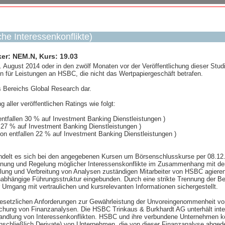
he Interessenkonflikte)
r: NEM.N, Kurs: 19.03
August 2014 oder in den zwölf Monaten vor der Veröffentlichung dieser Stu
 für Leistungen an HSBC, die nicht das Wertpapiergeschäft betrafen.
s Bereichs Global Research dar.
 aller veröffentlichen Ratings wie folgt:
ntfallen 30 % auf Investment Banking Dienstleistungen )
n 27 % auf Investment Banking Dienstleistungen )
on entfallen 22 % auf Investment Banking Dienstleistungen )
andelt es sich bei den angegebenen Kursen um Börsenschlusskurse per 08.12
nung und Regelung möglicher Interessenskonflikte im Zusammenhang mit den
ellung und Verbreitung von Analysen zuständigen Mitarbeiter von HSBC agier
nabhängige Führungsstruktur eingebunden. Durch eine strikte Trennung der 
Umgang mit vertraulichen und kursrelevanten Informationen sichergestellt.
esetzlichen Anforderungen zur Gewährleistung der Unvoreingenommenheit von
ichung von Finanzanalysen. Die HSBC Trinkaus & Burkhardt AG unterhält inter
ndlung von Interessenkonflikten. HSBC und ihre verbundene Unternehmen kön
einschließlich Derivate) von Unternehmen, die von dieser Finanzanalyse abge