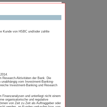
die Kunde von HSBC und/oder zahlte
.2014.
 Research-Aktivitäten der Bank. Die
en unabhängig vom Investment-Banking-
Bereiche Investment-Banking und Research
 Finanzanalysen und unterliegt nicht einem
ne organisatorische und regulative
nen von Zeit zu Zeit als Auftraggeber oder
deckt werden, an Kunden verkaufen bzw. von