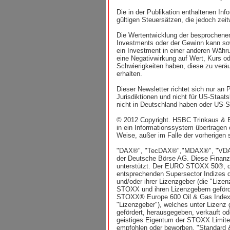
Die in der Publikation enthaltenen In
gültigen Steuersätzen, die jedoch zei
Die Wertentwicklung der besprochenen 
Investments oder der Gewinn kann sow
ein Investment in einer anderen Währ
eine Negativwirkung auf Wert, Kurs o
Schwierigkeiten haben, diese zu verä
erhalten.
Dieser Newsletter richtet sich nur an
Jurisdiktionen und nicht für US-Staat
nicht in Deutschland haben oder US-St
© 2012 Copyright. HSBC Trinkaus & 
in ein Informationssystem übertragen
Weise, außer im Falle der vorherigen 
"DAX®", "TecDAX®","MDAX®", "VDAX
der Deutsche Börse AG. Diese Finanzi
unterstützt. Der EURO STOXX 50®, 
entsprechenden Supersector Indizes
und/oder ihrer Lizenzgeber (die "Lize
STOXX und ihren Lizenzgebern geförde
STOXX® Europe 600 Oil & Gas Index u
"Lizenzgeber"), welches unter Lizenz
gefördert, herausgegeben, verkauft 
geistiges Eigentum der STOXX Limited
empfohlen oder beworben. "Standard 