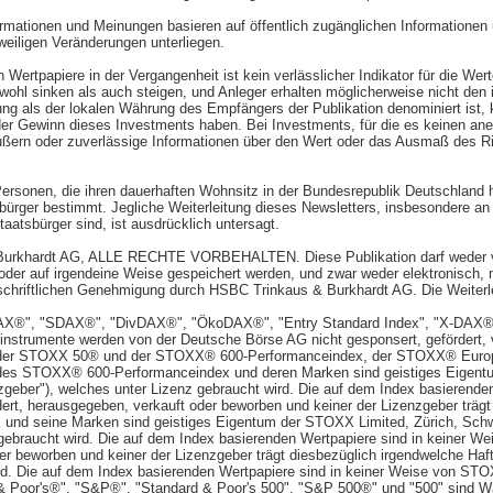
formationen und Meinungen basieren auf öffentlich zugänglichen Informationen
tweiligen Veränderungen unterliegen.
Wertpapiere in der Vergangenheit ist kein verlässlicher Indikator für die Wer
ohl sinken als auch steigen, und Anleger erhalten möglicherweise nicht den 
ung als der lokalen Währung des Empfängers der Publikation denominiert ist
der Gewinn dieses Investments haben. Bei Investments, für die es keinen ane
ußern oder zuverlässige Informationen über den Wert oder das Ausmaß des Ris
 Personen, die ihren dauerhaften Wohnsitz in der Bundesrepublik Deutschland h
sbürger bestimmt. Jegliche Weiterleitung dieses Newsletters, insbesondere a
aatsbürger sind, ist ausdrücklich untersagt.
Burkhardt AG, ALLE RECHTE VORBEHALTEN. Diese Publikation darf weder vol
 oder auf irgendeine Weise gespeichert werden, und zwar weder elektronisch,
schriftlichen Genehmigung durch HSBC Trinkaus & Burkhardt AG. Die Weiterlei
®", "SDAX®", "DivDAX®", "ÖkoDAX®", "Entry Standard Index", "X-DAX®"
nstrumente werden von der Deutsche Börse AG nicht gesponsert, gefördert, v
der STOXX 50® und der STOXX® 600-Performanceindex, der STOXX® Europe
 des STOXX® 600-Performanceindex und deren Marken sind geistiges Eigent
nzgeber"), welches unter Lizenz gebraucht wird. Die auf dem Index basierende
rt, herausgegeben, verkauft oder beworben und keiner der Lizenzgeber trägt
nd seine Marken sind geistiges Eigentum der STOXX Limited, Zürich, Schwei
 gebraucht wird. Die auf dem Index basierenden Wertpapiere sind in keiner 
oder beworben und keiner der Lizenzgeber trägt diesbezüglich irgendwelche
. Die auf dem Index basierenden Wertpapiere sind in keiner Weise von STOX
& Poor's®", "S&P®", "Standard & Poor's 500", "S&P 500®" und "500" sind 