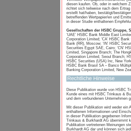
diesen kaufen. Ob, oder in welchem Ze
richtet sich teilweise nach dem Ertra
erstellt hat/haben, bestätigt/bestät
betreffenden Wertpapier/en und Emitt
in dieser Studie enthaltenen Empfehlu
Gesellschaften der HSBC Gruppe, S
‘UAE’ HSBC Bank Middle East Limited
Corporation Limited; 'CA' HSBC Ban
Bank (RR), Moscow; ‘IN’ HSBC Securit
Securities Egypt SAE, Cairo; ‘CN’ HS
Limited, Singapore Branch; The Hong
Corporation Limited, Seoul Branch; H
HSBC Securities (USA) Inc, New York
HSBC Bank Brasil SA – Banco Múltip
Banking Corporation Limited, New Ze
Rechtliche Hinweise
Diese Publikation wurde von HSBC Trin
Kunde eines mit HSBC Trinkaus & Bur
und dem verbundenen Unternehmen g
Mit dieser Publikation wird weder ein 
enthaltenen Informationen und Einsch
in dieser Publikation gegebenen Infor
Trinkaus & Burkhardt AG übernimmt kei
Publikation vertretenen Meinungen st
Burkhardt AG dar und können sich jed