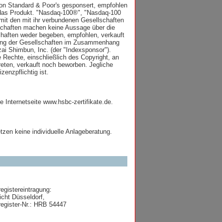
on Standard & Poor's gesponsert, empfohlen
n das Produkt. "Nasdaq-100®", "Nasdaq-100
it den mit ihr verbundenen Gesellschaften
lschaften machen keine Aussage über die
haften weder begeben, empfohlen, verkauft
ftung der Gesellschaften im Zusammenhang
ai Shimbun, Inc. (der "Indexsponsor").
 Rechte, einschließlich des Copyright, an
eten, verkauft noch beworben. Jegliche
enzpflichtig ist.
e Internetseite www.hsbc-zertifikate.de.
tzen keine individuelle Anlageberatung.
egistereintragung:
cht Düsseldorf,
egister-Nr.: HRB 54447