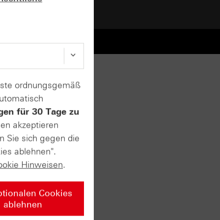
ads
Ad-Hoc-Mitteilungen
enste ordnungsgemäß
automatisch
gen für 30 Tage zu
sen akzeptieren
n Sie sich gegen die
ies ablehnen".
ookie Hinweisen
.
ptionalen Cookies
ablehnen