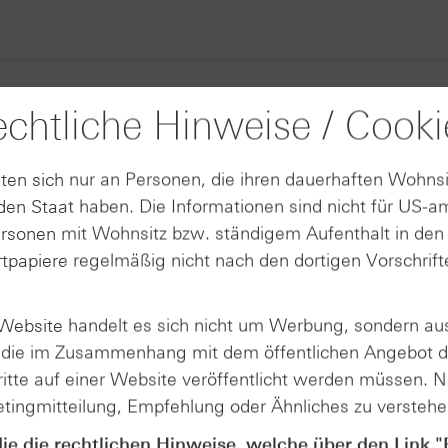
chtliche Hinweise / Cooki
Suche Basisinformationsblätter
ten sich nur an Personen, die ihren dauerhaften Wohnsi
en Staat haben. Die Informationen sind nicht für US-a
ersonen mit Wohnsitz bzw. ständigem Aufenthalt in de
tpapiere regelmäßig nicht nach den dortigen Vorschrifte
 Website handelt es sich nicht um Werbung, sondern au
n, die im Zusammenhang mit dem öffentlichen Angebot 
itte auf einer Website veröffentlicht werden müssen. Ni
etingmitteilung, Empfehlung oder Ähnliches zu verstehe
andel mit Turbo-Zertifikaten. Turbo-Zertifikate sind hoch risikoreich
die die rechtlichen Hinweise, welche über den Link "