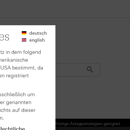
es
deutsch
english
tz in dem folgend
merikanische
n USA bestimmt, da
n registriert
sschließlich um
der genannten
chts auf dieser
n.
e Produkte und nicht für langfristige Anlagestrategien geeignet.
Rechtliche