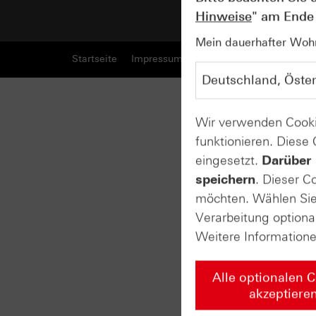
Hinweise
" am Ende 
Mein dauerhafter Wohns
Startseite
Impressum
Cookie-Hinweise
Date
Wir verwenden Cooki
funktionieren. Diese
eingesetzt.
Darüber 
speichern
. Dieser C
möchten. Wählen Sie 
Verarbeitung optiona
Weitere Information
Alle optionalen 
akzeptiere