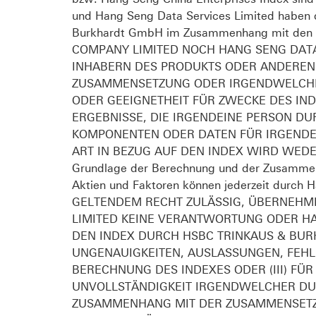
und Hang Seng Data Services Limited haben
Burkhardt GmbH im Zusammenhang mit den s
COMPANY LIMITED NOCH HANG SENG DAT
INHABERN DES PRODUKTS ODER ANDEREN P
ZUSAMMENSETZUNG ODER IRGENDWELCHER 
ODER GEEIGNETHEIT FÜR ZWECKE DES IND
ERGEBNISSE, DIE IRGENDEINE PERSON D
KOMPONENTEN ODER DATEN FÜR IRGENDEI
ART IN BEZUG AUF DEN INDEX WIRD WEDE
Grundlage der Berechnung und der Zusammen
Aktien und Faktoren können jederzeit durc
GELTENDEM RECHT ZULÄSSIG, ÜBERNEHM
LIMITED KEINE VERANTWORTUNG ODER HA
DEN INDEX DURCH HSBC TRINKAUS & BUR
UNGENAUIGKEITEN, AUSLASSUNGEN, FEHL
BERECHNUNG DES INDEXES ODER (III) FÜ
UNVOLLSTÄNDIGKEIT IRGENDWELCHER DU
ZUSAMMENHANG MIT DER ZUSAMMENSETZU