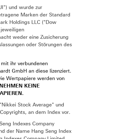
JI") und wurde zur
etragene Marken der Standard
mark Holdings LLC ("Dow
jeweiligen
 macht weder eine Zusicherung
Auslassungen oder Störungen des
mit ihr verbundenen
ardt GmbH an diese lizenziert.
Die Wertpapiere werden von
RNEHMEN KEINE
APIEREN.
, "Nikkei Stock Average" und
 Copyrights, an dem Index vor.
g Seng Indexes Company
e und der Name Hang Seng Index
ng Indexes Company Limited