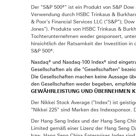
Der "S&P 500®" ist ein Produkt von S&P Dow 
Verwendung durch HSBC Trinkaus & Burkhardt
& Poor's Financial Services LLC ("S&P"); Do
Jones"). Produkte von HSBC Trinkaus & Burk
Tochterunternehmen weder gesponsert, unters
hinsichtlich der Ratsamkeit der Investition 
S&P 500®.
Nasdaq® und Nasdaq-100 Index® sind eingetr
Gesellschaften als die "Gesellschaften" beze
Die Gesellschaften machen keine Aussage üb
den Gesellschaften weder begeben, empfohle
GEWÄHRLEISTUNG UND ÜBERNEHMEN KE
Der Nikkei Stock Average ("Index") ist geisti
"Nikkei 225" sind Marken des Indexsponsor. De
Der Hang Seng Index und der Hang Seng Chin
Limited gemäß einer Lizenz der Hang Seng Da
bzw. Hang Seng China Enterprises Index sin