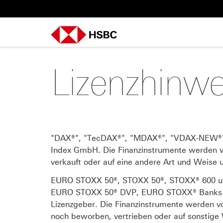
LINKS
COUNTRY SELECTOR
Impressum
Deutschland, Österreich
oder Frankreich
Startseite
Lizenzhinwe
"DAX®", "TecDAX®", "MDAX®", "VDAX-NEW®",
Index GmbH. Die Finanzinstrumente werden v
verkauft oder auf eine andere Art und Weise u
EURO STOXX 50®, STOXX 50®, STOXX® 600 und
EURO STOXX 50® DVP, EURO STOXX® Banks si
Lizenzgeber. Die Finanzinstrumente werden 
noch beworben, vertrieben oder auf sonstige 