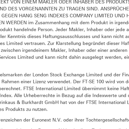
IREKT VON EINEM MAKLER ODER INHABER DES PRODUKT
D DES VORGENANNTEN ZU TRAGEN SIND. ANSPRÜCHE
 GEGEN HANG SENG INDEXES COMPANY LIMITED UND 
ERDEN im Zusammenhang mit dem Produkt in irgendein
rodukt handelnde Person. Jeder Makler, Inhaber oder jede 
ller Kenntnis dieses Haftungsausschlusses und kann nicht 
 Limited vertrauen. Zur Klarstellung begründet dieser Ha
ng zwischen irgendeinem Makler, Inhaber oder einer andere
rvices Limited und kann nicht dahin ausgelegt werden, ei
elsmarken der London Stock Exchange Limited und der Fin
 Rahmen einer Lizenz verwendet. Der FT-SE 100 wird von de
s berechnet. FTSE International Limited übernimmt keine H
ndex. Alle Urheberrechte in Bezug auf die Indexwerte und
Trinkaus & Burkhardt GmbH hat von der FTSE International 
ses Produkts zu nutzen.
nzeichen der Euronext N.V. oder ihrer Tochtergesellschaft