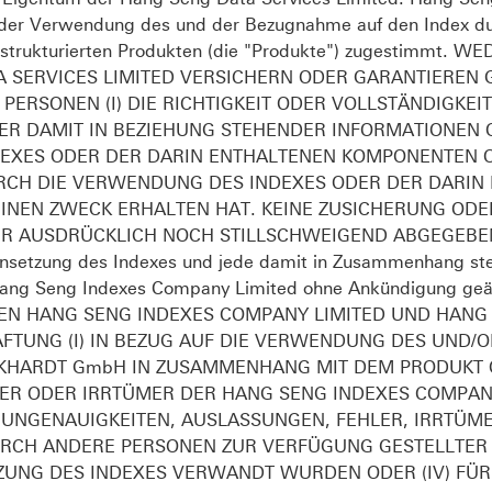
 der Verwendung des und der Bezugnahme auf den Index du
trukturierten Produkten (die "Produkte") zugestimmt.
A SERVICES LIMITED VERSICHERN ODER GARANTIEREN
ERSONEN (I) DIE RICHTIGKEIT ODER VOLLSTÄNDIGKEIT
DAMIT IN BEZIEHUNG STEHENDER INFORMATIONEN ODE
EXES ODER DER DARIN ENTHALTENEN KOMPONENTEN ODE
URCH DIE VERWENDUNG DES INDEXES ODER DER DARIN
NEN ZWECK ERHALTEN HAT. KEINE ZUSICHERUNG ODE
R AUSDRÜCKLICH NOCH STILLSCHWEIGEND ABGEGEBEN. D
setzung des Indexes und jede damit in Zusammenhang ste
h Hang Seng Indexes Company Limited ohne Ankündigung 
EN HANG SENG INDEXES COMPANY LIMITED UND HANG 
FTUNG (I) IN BEZUG AUF DIE VERWENDUNG DES UND/
KHARDT GmbH IN ZUSAMMENHANG MIT DEM PRODUKT OD
ER ODER IRRTÜMER DER HANG SENG INDEXES COMPANY
R UNGENAUIGKEITEN, AUSLASSUNGEN, FEHLER, IRRTÜM
RCH ANDERE PERSONEN ZUR VERFÜGUNG GESTELLTER I
NG DES INDEXES VERWANDT WURDEN ODER (IV) FÜR