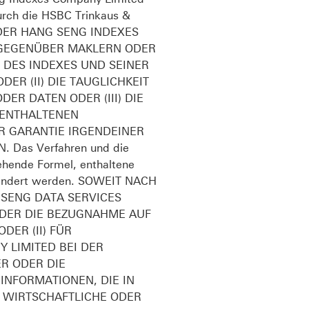
rch die HSBC Trinkaus &
 WEDER HANG SENG INDEXES
 GEGENÜBER MAKLERN ODER
 DES INDEXES UND SEINER
R (II) DIE TAUGLICHKEIT
R DATEN ODER (III) DIE
 ENTHALTENEN
R GARANTIE IRGENDEINER
as Verfahren und die
hende Formel, enthaltene
geändert werden. SOWEIT NACH
SENG DATA SERVICES
ODER DIE BEZUGNAHME AUF
ER (II) FÜR
 LIMITED BEI DER
ER ODER DIE
NFORMATIONEN, DIE IN
 WIRTSCHAFTLICHE ODER