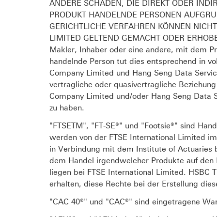
ANDERE SCHÄDEN, DIE DIREKT ODER IND
PRODUKT HANDELNDE PERSONEN AUFGRUN
GERICHTLICHE VERFAHREN KÖNNEN NICHT
LIMITED GELTEND GEMACHT ODER ERHOBEN W
Makler, Inhaber oder eine andere, mit dem P
handelnde Person tut dies entsprechend in vo
Company Limited und Hang Seng Data Services
vertragliche oder quasivertragliche Beziehu
Company Limited und/oder Hang Seng Data Se
zu haben.
"FTSETM", "FT-SE®" und "Footsie®" sind Hand
werden von der FTSE International Limited im
in Verbindung mit dem Institute of Actuarie
dem Handel irgendwelcher Produkte auf den I
liegen bei FTSE International Limited. HSBC 
erhalten, diese Rechte bei der Erstellung die
"CAC 40®" und "CAC®" sind eingetragene Ware