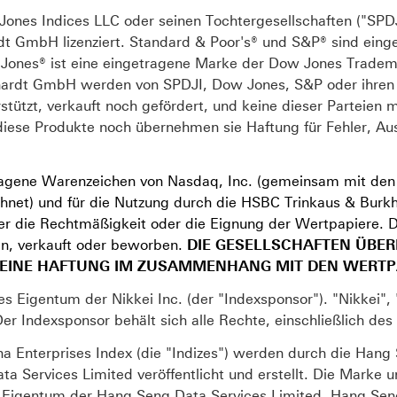
Jones Indices LLC oder seinen Tochtergesellschaften ("SPD
 GmbH lizenziert. Standard & Poor's® und S&P® sind eing
w Jones® ist eine eingetragene Marke der Dow Jones Trade
hardt GmbH werden von SPDJI, Dow Jones, S&P oder ihren 
tützt, verkauft noch gefördert, und keine dieser Parteien
in diese Produkte noch übernehmen sie Haftung für Fehler, 
agene Warenzeichen von Nasdaq, Inc. (gemeinsam mit den 
ichnet) und für die Nutzung durch die HSBC Trinkaus & Burkh
er die Rechtmäßigkeit oder die Eignung der Wertpapiere. 
n, verkauft oder beworben.
DIE GESELLSCHAFTEN ÜBE
INE HAFTUNG IM ZUSAMMENHANG MIT DEN WERTP
ges Eigentum der Nikkei Inc. (der "Indexsponsor"). "Nikkei"
r Indexsponsor behält sich alle Rechte, einschließlich des
a Enterprises Index (die "Indizes") werden durch die Han
ta Services Limited veröffentlicht und erstellt. Die Mark
d Eigentum der Hang Seng Data Services Limited. Hang Se