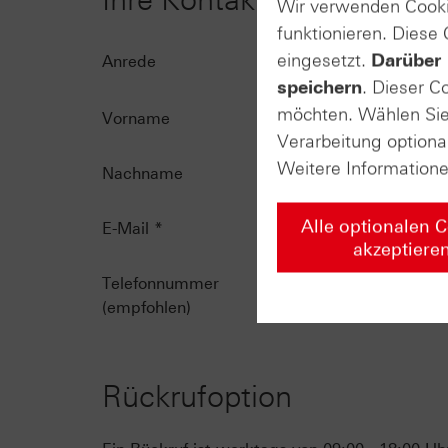
Wir verwenden Cooki
funktionieren. Diese
eingesetzt.
Darüber 
Anrede
speichern
. Dieser C
möchten. Wählen Sie 
Vorname
Verarbeitung optiona
Weitere Information
Nachname
Alle optionalen 
E-Mail
*
akzeptiere
Telefonnummer
(empfohlen)
Rückrufoption