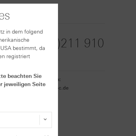
9100
es
tz in dem folgend
Telefax:
+49 (0)211 910
merikanische
n USA bestimmt, da
91936
n registriert
tte beachten Sie
E-Mail-Adresse:
r jeweiligen Seite
zertifikate@hsbc.de