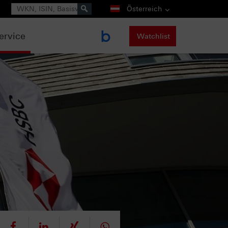
Suche
Österreich
ervice
Watchlist
eet
teilen
mitteilen
teilen
teilen