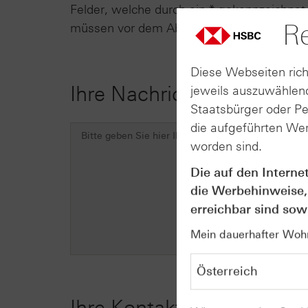
Felder, welche durch ein * gekennzeichnet s
Re
müssen vor dem Absenden des Formulars 
Diese Webseiten rich
Ihre Nachricht
jeweils auszuwählend
Staatsbürger oder P
die aufgeführten Wer
worden sind.
Die auf den Interne
die Werbehinweise,
erreichbar sind sowi
Mein dauerhafter Wohns
Ihre Kontaktdaten