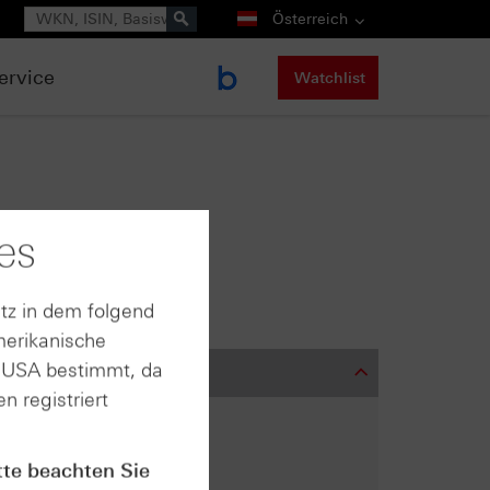
Suche
Österreich
ervice
Watchlist
es
nalen
tz in dem folgend
merikanische
n USA bestimmt, da
n registriert
tte beachten Sie