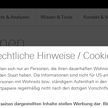
te & Analysen
Wissen & Tools
Kontakt & S
nen
chtliche Hinweise / Cooki
g der aktuellen Lage an den nationalen und internatio
ionen von Knock-out-Produkten bietet HSBC immer ein
ten sich nur an Personen, die ihren dauerhaften Wohnsi
isen.
en Staat haben. Die Informationen sind nicht für US-a
ersonen mit Wohnsitz bzw. ständigem Aufenthalt in de
Produktart
tpapiere regelmäßig nicht nach den dortigen Vorschrifte
Mini Future Zertifikate (254)
Open End-Turbo-Optionsscheine (175)
tseiten dargestellten Inhalte stellen Werbung dar. Bi