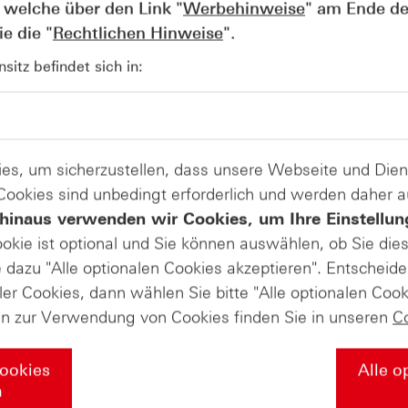
 welche über den Link "
Werbehinweise
" am Ende de
Turbo-Optionsscheine (21)
e die "
Rechtlichen Hinweise
".
itz befindet sich in:
es, um sicherzustellen, dass unsere Webseite und Di
zur Produktliste
 Cookies sind unbedingt erforderlich und werden daher 
hinaus verwenden wir Cookies, um Ihre Einstellun
ookie ist optional und Sie können auswählen, ob Sie die
andel mit Turbo-Zertifikaten. Turbo-Zertifikate sind hoch risikoreich
dazu "Alle optionalen Cookies akzeptieren". Entscheide
 Kontakt zu uns
@hsbc_de auf
ler Cookies, dann wählen Sie bitte "Alle optionalen Cook
Instagram
en zur Verwendung von Cookies finden Sie in unseren
C
Cookies
Alle o
ssen & Downloads
Märkte & Analysen
n
inare
Daily Trading Archiv