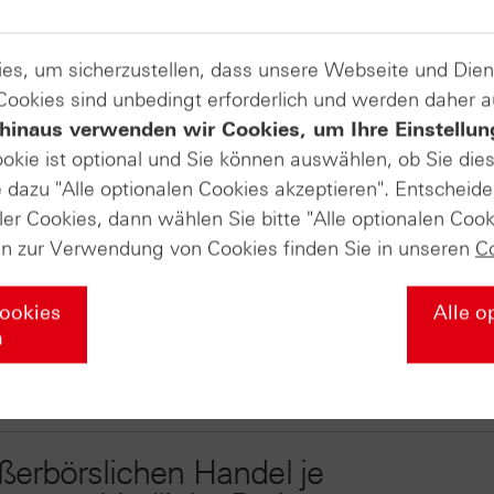
können Produkte von HSBC
es, um sicherzustellen, dass unsere Webseite und Di
 Cookies sind unbedingt erforderlich und werden daher 
hinaus verwenden wir Cookies, um Ihre Einstellun
ßerbörslich kaufen und an
ookie ist optional und Sie können auswählen, ob Sie die
dazu "Alle optionalen Cookies akzeptieren". Entscheide
ler Cookies, dann wählen Sie bitte "Alle optionalen Cook
en zur Verwendung von Cookies finden Sie in unseren
C
 Derivaten ein
Cookies
Alle o
e z.B. bei
n
erbörslichen Handel je