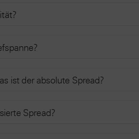
ität?
iefspanne?
was ist der absolute Spread?
sierte Spread?