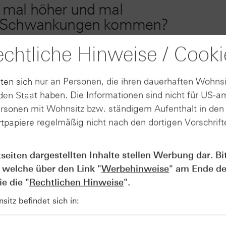
 mal höher und mal
 zu Schwankungen kommen?
chtliche Hinweise / Cooki
 einem Nachschuss
ten sich nur an Personen, die ihren dauerhaften Wohnsi
B. beim Handel von Futures-
en Staat haben. Die Informationen sind nicht für US-a
ersonen mit Wohnsitz bzw. ständigem Aufenthalt in de
tpapiere regelmäßig nicht nach den dortigen Vorschrifte
tseiten dargestellten Inhalte stellen Werbung dar. Bi
, außerbörslich oder börslich
 welche über den Link "
Werbehinweise
" am Ende de
e die "
Rechtlichen Hinweise
".
itz befindet sich in: