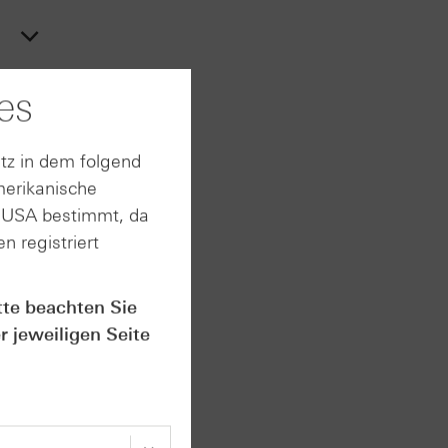
es
tz in dem folgend
merikanische
n USA bestimmt, da
n registriert
tte beachten Sie
r jeweiligen Seite