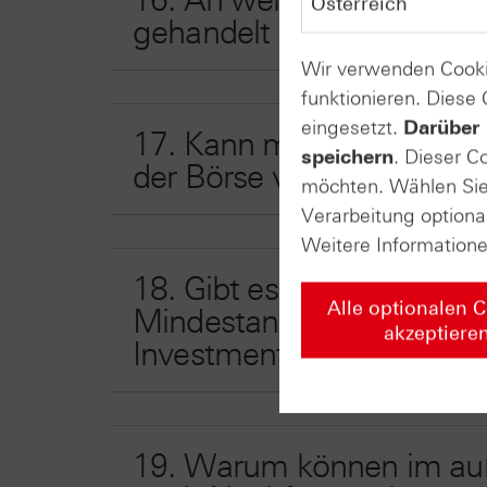
16. An welchen Börsen 
gehandelt werden?
Wir verwenden Cooki
funktionieren. Diese
eingesetzt.
Darüber 
17. Kann man Derivate au
speichern
. Dieser C
der Börse verkaufen?
möchten. Wählen Sie 
Verarbeitung optiona
Weitere Information
18. Gibt es beim Kauf von
Alle optionalen 
Mindestanlagevolumen wi
akzeptiere
Investmentfonds?
19. Warum können im auß