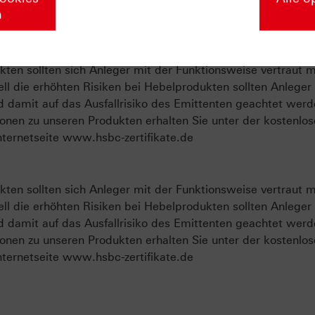
u unserer Masterclass
n
ten sollten sich Anleger mit der Funktionsweise vertraut 
ll die erhöhten Risiken bei Hebelprodukten sollten Anleger
d damit auf das Ausfallrisiko des Emittenten geachtet werd
onen zu unseren Produkten erhalten Sie unter der kostenlo
ternetseite www.hsbc-zertifikate.de
ten sollten sich Anleger mit der Funktionsweise vertraut 
ll die erhöhten Risiken bei Hebelprodukten sollten Anleger
d damit auf das Ausfallrisiko des Emittenten geachtet werd
onen zu unseren Produkten erhalten Sie unter der kostenlo
ternetseite www.hsbc-zertifikate.de