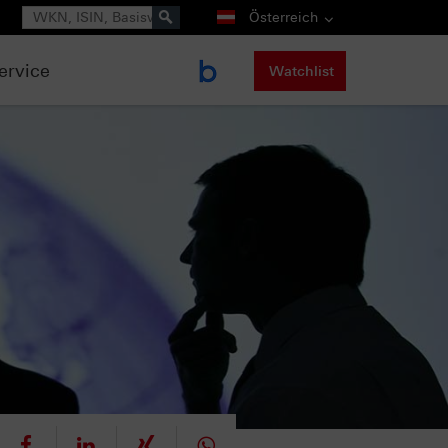
Suche
Österreich
ervice
Watchlist
eet
teilen
mitteilen
teilen
teilen