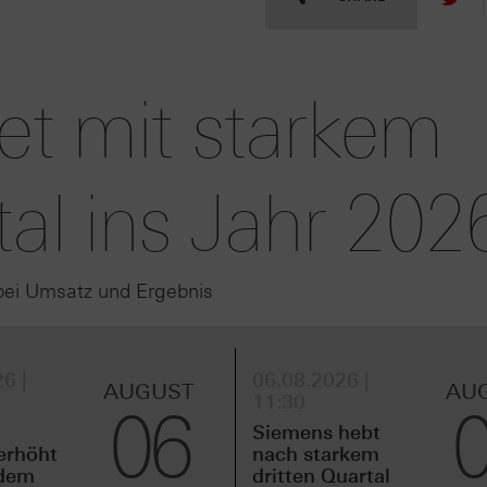
tet mit starkem
tal ins Jahr 202
bei Umsatz und Ergebnis
6 |
06.08.2026 |
AUGUST
AU
11:30
06
Siemens hebt
erhöht
nach starkem
idem
dritten Quartal