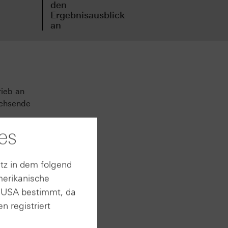
den
vor
Ergebnisausblick
an
rieb an
achsende
es
,8
auf ca.
tz in dem folgend
merikanische
 Adizero
n USA bestimmt, da
das
n registriert