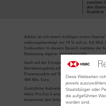
zweiten Q
den Barmi
Ausblick
Adidas ist mit einem kräftigen ersten Quartal
währungsbereinigt um 14 % auf ca. 6,6 Mrd. 
Endkunden: In diesem Bereich meldete der Ko
Bedeutung eigener Vertriebskanäle.
Re
Auch auf der Ertragsseite zeigte sich eine Ve
Betriebsergebnis erhöhte sich um rund 16 % 
Prozentpunkte auf 10,7 % zulegte. Der Gewinn
Diese Webseiten rich
484 Mio. Euro.
jeweils auszuwählend
Zusätzliche Aufmerksamkeit erhielt Adidas zul
Staatsbürger oder P
Adios Pro Evo 3 wurden sowohl der Weltrekor
die aufgeführten Wer
bezeichnet den Schuh als das leichteste und s
worden sind.