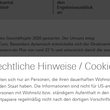
uartal
den
ttel-
Ergebnisausblick
an
 ins Geschäftsjahr 2026 gestartet. Der Umsatz stieg
Euro. Besonders dynamisch entwickelte sich der Direktvert
nzern ein Plus von rund 22 % und unterstrich damit die w
chtliche Hinweise / Cooki
rbesserung. Die Bruttomarge lag bei ca. 51,1 %. Das
auf etwa 705 Mio. Euro, während die operative Marge um 0
 aus fortgeführten Geschäftsbereichen stieg um rund 11 % 
ten sich nur an Personen, die ihren dauerhaften Wohnsi
en Staat haben. Die Informationen sind nicht für US-a
etzt durch sportliche Erfolge im Laufsport: Mit dem Modell
ersonen mit Wohnsitz bzw. ständigem Aufenthalt in de
d im Marathon der Männer als auch der Frauen erzielt. Adi
tpapiere regelmäßig nicht nach den dortigen Vorschrifte
chnellste Modell, das der Konzern bislang entwickelt habe.