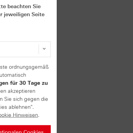
idas-
tte beachten Sie
r jeweiligen Seite
vate
enste ordnungsgemäß
automatisch
gen für 30 Tage zu
sen akzeptieren
n ersten
n Sie sich gegen die
t. Am
usstest
ies ablehnen".
 sehr
ookie Hinweisen
.
ptionalen Cookies