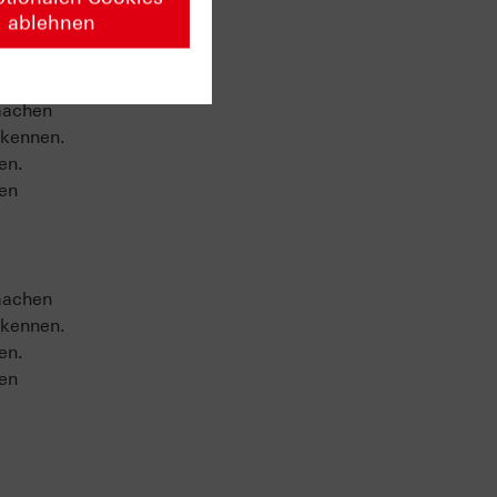
ablehnen
machen
 kennen.
en.
sen
machen
 kennen.
en.
sen