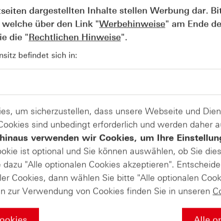
die begleitenden Nachrichten positiv aufgenommen. Die Ad
tseiten dargestellten Inhalte stellen Werbung dar. Bi
.
 welche über den Link "
Werbehinweise
" am Ende de
e die "
Rechtlichen Hinweise
".
Produkte auf
itz befindet sich in:
adidas AG
ate-Masterclass in die Welt der Deri
es, um sicherzustellen, dass unsere Webseite und Di
 Cookies sind unbedingt erforderlich und werden daher 
hinaus verwenden wir Cookies, um Ihre Einstellun
ookie ist optional und Sie können auswählen, ob Sie die
s Sie über die Grundlagen der Börse wissen müssen – von de
dazu "Alle optionalen Cookies akzeptieren". Entscheide
egien mit Zertifikaten und professionellem Money Managemen
r Ihr Wissen nochmal vertiefen soll. Falls Sie diesen Abschl
ler Cookies, dann wählen Sie bitte "Alle optionalen Cook
liches HSBC-Masterclass-Zertifikat von uns! Wir würden uns
en zur Verwendung von Cookies finden Sie in unseren
C
Cookies
Alle o