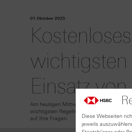
01 Oktober 2025
Kostenloses
wichtigsten
Einsatz von
Re
Am heutigen Mittwoch (01.10.2025) laden 
wichtigsten Regeln beim Einsatz von Optio
Diese Webseiten rich
auf Ihre Fragen.
jeweils auszuwählend
Staatsbürger oder P