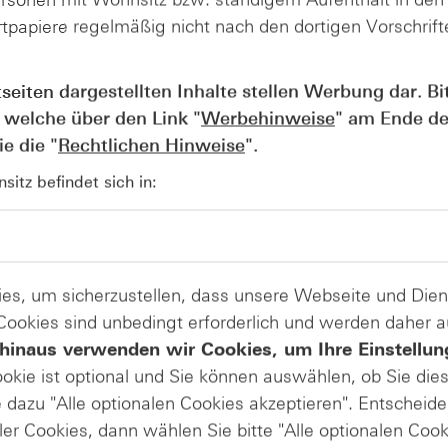
tpapiere regelmäßig nicht nach den dortigen Vorschrifte
6 |
06.08.2026 |
AUGUST
AU
11:30
06
Siemens hebt
tseiten dargestellten Inhalte stellen Werbung dar. Bi
erhöht
nach starkem
 welche über den Link "
Werbehinweise
" am Ende de
idem
dritten Quartal
uartal
den
e die "
Rechtlichen Hinweise
".
ttel-
Ergebnisausblick
itz befindet sich in:
an
erst vielfältig. Einer der Klassiker in diesem Bereich ist de
es, um sicherzustellen, dass unsere Webseite und Di
bieten Standard-Optionsscheine große Chancen. Allerdings g
 Cookies sind unbedingt erforderlich und werden daher 
tzung beachtet werden sollten.
hinaus verwenden wir Cookies, um Ihre Einstellun
utigen Webinar auf die wichtigsten Punkte eingehen. Zu de
ookie ist optional und Sie können auswählen, ob Sie die
eise von Optionsscheinen, die wichtigsten Kennzahlen so
dazu "Alle optionalen Cookies akzeptieren". Entscheide
 haben Sie außerdem die Möglichkeit, live Ihre Fragen zu 
ler Cookies, dann wählen Sie bitte "Alle optionalen Cook