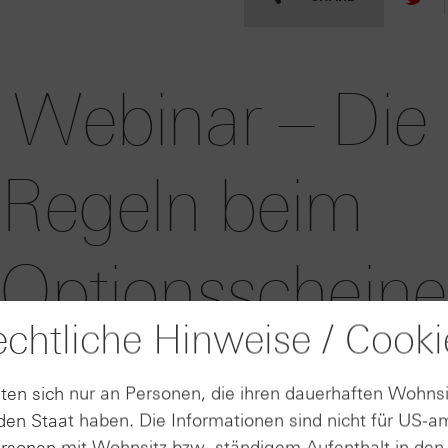
 Webinar – Die
 Regeln beim
 Optionsschein
chtliche Hinweise / Cooki
wir Sie um 18:30 Uhr herzlich zu unserem Webinar „Die
nsscheinen“ ein. Unser Produktexperte Julius Weiss fre
ten sich nur an Personen, die ihren dauerhaften Wohnsi
en Staat haben. Die Informationen sind nicht für US-a
ersonen mit Wohnsitz bzw. ständigem Aufenthalt in de