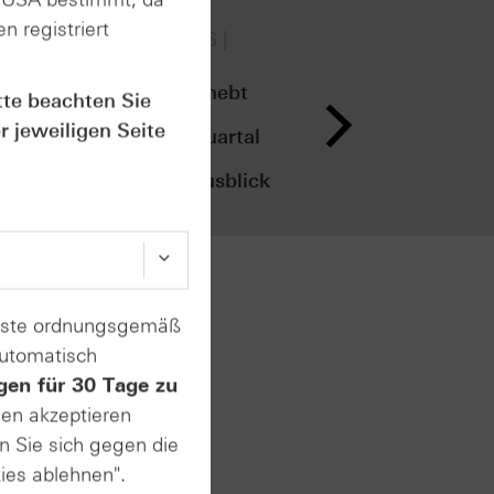
n registriert
05.08.2026 |
05.
GUST
AUGUST
15:30
11:
05
05
Fresenius hebt
Spa
tte beachten Sie
nach dem
Zah
r jeweiligen Seite
zweiten Quartal
zwe
den
vor
Ergebnisausblick
an
r
enste ordnungsgemäß
ibt es
automatisch
gen für 30 Tage zu
n
sen akzeptieren
wie die
n Sie sich gegen die
stellen.
ies ablehnen".