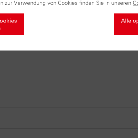
en zur Verwendung von Cookies finden Sie in unseren
C
 heute, am 1. Oktober um 18:30 Uhr statt.
Cookies
Alle o
m kostenlosen Webinar
n