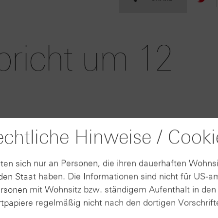
bricht um 12
zen
chtliche Hinweise / Cooki
ten sich nur an Personen, die ihren dauerhaften Wohnsi
6 |
06.08.2026 |
AUGUST
AU
en Staat haben. Die Informationen sind nicht für US-a
16:45
06
ersonen mit Wohnsitz bzw. ständigem Aufenthalt in de
gt im
Deutsche
tpapiere regelmäßig nicht nach den dortigen Vorschrifte
uartal
Telekom erhöht
men und
nach solidem