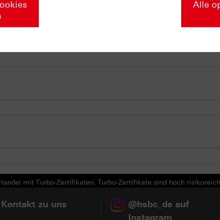
Cookies
Alle o
n
andel mit Turbo-Zertifikaten. Turbo-Zertifikate sind hoch risikoreich
 Kontakt zu uns
@hsbc_de auf
Instagram