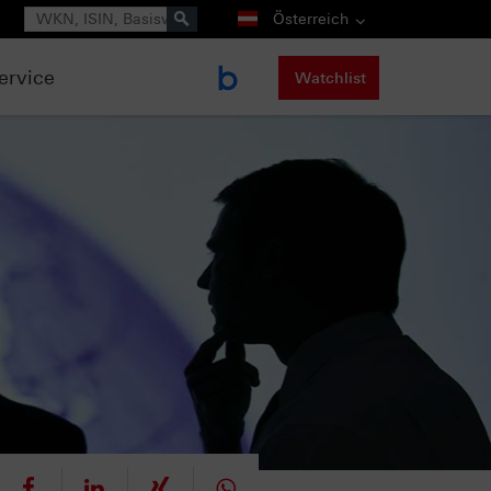
Suche
Österreich
ervice
Watchlist
eet
teilen
mitteilen
teilen
teilen