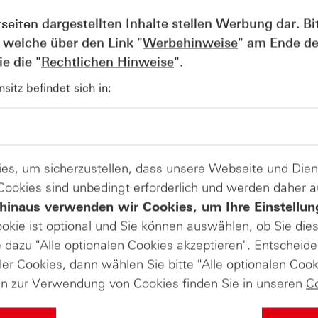
em
zweiten Quartal
zu
den Barmittel-
tseiten dargestellten Inhalte stellen Werbung dar. Bi
Ausblick
 welche über den Link "
Werbehinweise
" am Ende de
e die "
Rechtlichen Hinweise
".
itz befindet sich in:
r setzt den Kurs der Meta-Aktie unter Druck. Diese Sonderabschreibung durc
estitionen führten letztlich zu einem Gewinneinbruch, trotz starker operat
ert aus dem sogenannten „One Big Beautiful Bill Act“ der US-Regierung. Der 
e Wertberichtigung auf latente Steueransprüche gegenüber Bundesbehörd
es, um sicherzustellen, dass unsere Webseite und Di
n Mindeststeuer widerspiegelt. Des Weiteren wurde angekündigt im komme
 Cookies sind unbedingt erforderlich und werden daher 
nehmen dabei nicht. Sicher ist jedoch, dass Meta im Wettbewerb um die fü
hinaus verwenden wir Cookies, um Ihre Einstellun
für Milliarden in neue Rechenzentren und Chips investieren wird.
ookie ist optional und Sie können auswählen, ob Sie die
dazu "Alle optionalen Cookies akzeptieren". Entscheide
Produkte auf
ler Cookies, dann wählen Sie bitte "Alle optionalen Cook
en zur Verwendung von Cookies finden Sie in unseren
C
Meta Platforms Inc.