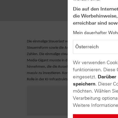
operativ
Ergebnis 
Die auf den Interne
die Werbehinweise,
erreichbar sind sowi
Mein dauerhafter Wohns
Die einmalige Steuerlast von rund 16 Milliarden US-Dolla
Steuerreform sowie die Ankündigung weiterer massiver Inv
Zahlen. Die einmalige steuerliche Sonderbelastung resulti
Media-Gigant musste in diesem Zusammenhang eine satt
Wir verwenden Cooki
hinnehmen, die die Auswirkungen der neuen alternative
funktionieren. Diese
massiv zu investieren. Konkrete Zahlen nannte das Unter
eingesetzt.
Darüber 
Rolle in der KI-Infrastruktur massiv aufrüsten will und da
speichern
. Dieser C
möchten. Wählen Sie 
Verarbeitung optiona
Weitere Information