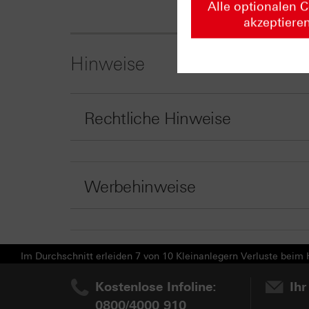
Alle optionalen 
akzeptiere
Hinweise
Rechtliche Hinweise
Werbehinweise
Im Durchschnitt erleiden 7 von 10 Kleinanlegern Verluste beim H
Kostenlose Infoline:
Ihr
0800/4000 910