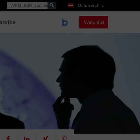
Suche
Österreich
ervice
Watchlist
eet
teilen
mitteilen
teilen
teilen