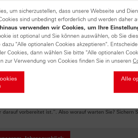
bleibt abzuwarten.
es, um sicherzustellen, dass unsere Webseite und Di
 Cookies sind unbedingt erforderlich und werden daher 
Produkte auf
hinaus verwenden wir Cookies, um Ihre Einstellun
ookie ist optional und Sie können auswählen, ob Sie die
 Bros
Paramount Skydance
dazu "Alle optionalen Cookies akzeptieren". Entscheide
ler Cookies, dann wählen Sie bitte "Alle optionalen Cook
en zur Verwendung von Cookies finden Sie in unseren
C
 charttechnischen Jahresausblick 2
Cookies
Alle o
kugel – zum 20. Mal! Wir feiern Jubiläum – 20 Jahre „Techn
n
Sie sich jetzt die spannendsten Charts für 2026 an und bere
Ziel ist es nicht, eine exakte Punktprognose zu geben, son
iche Szenarien sowie einen Fahrplan für 2026 aufzuzeigen.
 darauf vorbereitet ist.“. Also worauf warten Sie? Sichern S