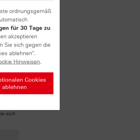
enste ordnungsgemäß
automatisch
gen für 30 Tage zu
sen akzeptieren
n Sie sich gegen die
ies ablehnen".
ookie Hinweisen
.
026!
ptionalen Cookies
ischer
ablehnen
iten Sie
dern
 Ganz
ie sich