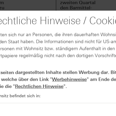
em
zweiten Quartal
zu
den Barmittel-
Ausblick
chtliche Hinweise / Cooki
ten sich nur an Personen, die ihren dauerhaften Wohnsi
Bloomberg derzeit an überarbeitenden Bedingungen für die
en Staat haben. Die Informationen sind nicht für US-a
beiten. Um den langwierigen Verkaufsprozess zu beschleun
ersonen mit Wohnsitz bzw. ständigem Aufenthalt in de
m Rivalen Paramount Skydance zu brechen, erwägt das
tpapiere regelmäßig nicht nach den dortigen Vorschrifte
 für die Filmstudios und das Streaming-Geschäft.
primär aus der schwachen Entwicklung der eigenen Aktie: S
tseiten dargestellten Inhalte stellen Werbung dar. Bi
das Netflix-Papier rund ein Viertel seines Wertes verlore
 welche über den Link "
Werbehinweise
" am Ende de
glichen Deal sollten Warner-Aktionäre neben einer Barzahlu
e die "
Rechtlichen Hinweise
".
ah jedoch vor, dass bestimmte Anpassungen vorgenommen 
97,91 USD fällt.
itz befindet sich in:
amount-Chef David Ellison den Druck massiv. Durch ein
ien, persönliche Finanzgarantien in Höhe von über 40 Mill
ner Bros. versucht Paramount, den Netflix-Deal in letzter