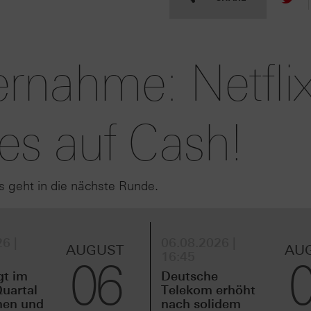
rnahme: Netfli
lles auf Cash!
geht in die nächste Runde.
6 |
06.08.2026 |
AUGUST
AU
16:45
06
gt im
Deutsche
uartal
Telekom erhöht
men und
nach solidem