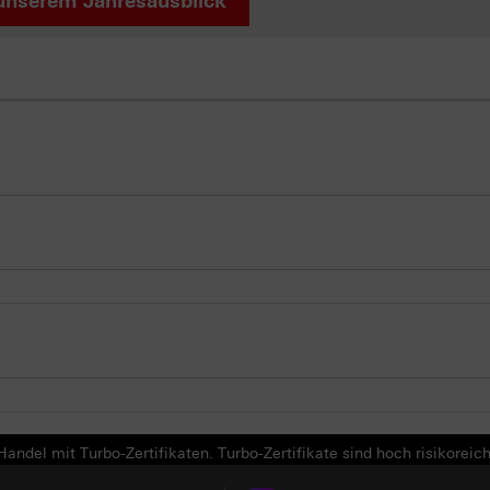
unserem Jahresausblick
andel mit Turbo-Zertifikaten. Turbo-Zertifikate sind hoch risikoreich