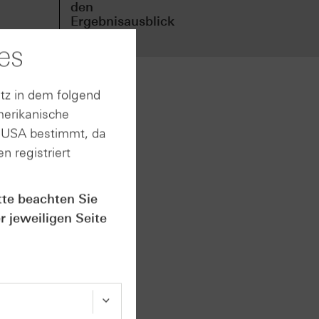
den
den
Ergebnisausblick
Erg
an
an
es
tz in dem folgend
merikanische
igen
n USA bestimmt, da
n registriert
eit dem
tte beachten Sie
n und
r jeweiligen Seite
ng auch
werden,
iarden