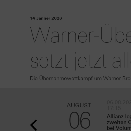
14 Jänner 2026
Warner-Übe
setzt jetzt a
Die Übernahmewettkampf um Warner Bros 
06.08.202
AUGUST
17:15
06
Allianz le
zweiten Q
bei Volu