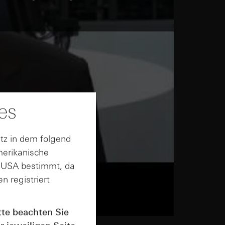
es
tz in dem folgend
merikanische
n USA bestimmt, da
n registriert
tte beachten Sie