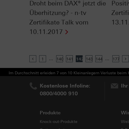
Droht beim DAX® jetzt die
Positi
Überhitzung? - n-tv
Zerti
Zertifikate Talk vom
13.11
10.11.2017
...
...
Previous
1
140
141
142
143
144
177
Im Durchschnitt erleiden 7 von 10 Kleinanlegern Verluste beim H
Kostenlose Infoline:
Ihr
0800/4000 910
Produkte
Wi
Knock-out-Produkte
Web