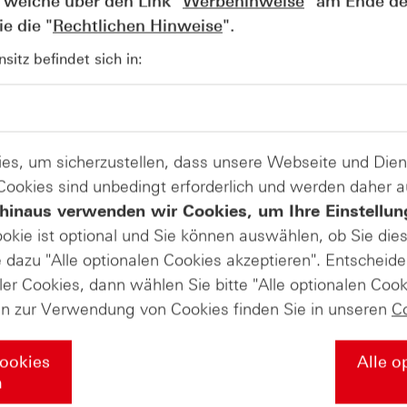
 welche über den Link "
Werbehinweise
" am Ende de
e die "
Rechtlichen Hinweise
".
AUGUST
itz befindet sich in:
Der Blick ins Kleingedruckte: Koste
04
Kündigungen bei Derivaten - Webin
vom 04.08.2026
es, um sicherzustellen, dass unsere Webseite und Di
 Cookies sind unbedingt erforderlich und werden daher 
hinaus verwenden wir Cookies, um Ihre Einstellun
ookie ist optional und Sie können auswählen, ob Sie die
dazu "Alle optionalen Cookies akzeptieren". Entscheide
ler Cookies, dann wählen Sie bitte "Alle optionalen Cook
en zur Verwendung von Cookies finden Sie in unseren
C
Cookies
Alle o
n