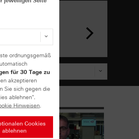
r jeweiligen Seite
n &
ar
enste ordnungsgemäß
automatisch
gen für 30 Tage zu
sen akzeptieren
n Sie sich gegen die
ies ablehnen".
ookie Hinweisen
.
ptionalen Cookies
ablehnen