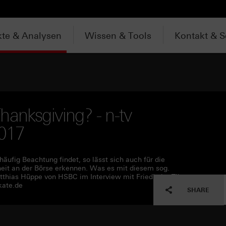
te & Analysen
Wissen & Tools
Kontakt & S
hanksgiving? - n-tv
2017
fig Beachtung findet, so lässt sich auch für die
eit an der Börse erkennen. Was es mit diesem sog.
tthias Hüppe von HSBC im Interview mit Friedhelm Tilgen
kate.de
SHARE