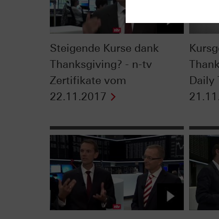
Steigende Kurse dank
Kurs
Thanksgiving? - n-tv
Thank
Zertifikate vom
Daily
22.11.2017
21.11