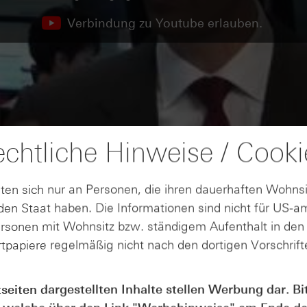
Verbindung zu Youtube erlauben.
chtliche Hinweise / Cooki
ten sich nur an Personen, die ihren dauerhaften Wohnsi
en Staat haben. Die Informationen sind nicht für US-a
ersonen mit Wohnsitz bzw. ständigem Aufenthalt in de
tpapiere regelmäßig nicht nach den dortigen Vorschrifte
tseiten dargestellten Inhalte stellen Werbung dar. Bi