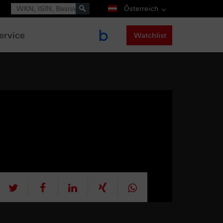
Suche
Österreich
ervice
Watchlist
tweet
teilen
mitteilen
teilen
teilen