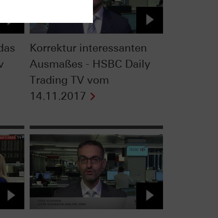
das
Korrektur interessanten
v
Ausmaßes - HSBC Daily
Trading TV vom
14.11.2017