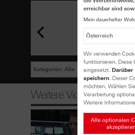
die Werbehinweise,
erreichbar sind sowi
Mein dauerhafter Wohns
Wir verwenden Cooki
funktionieren. Diese
eingesetzt.
Darüber 
speichern
. Dieser C
möchten. Wählen Sie 
Weitere Videos
Verarbeitung optiona
Weitere Information
Alle optionalen 
akzeptiere