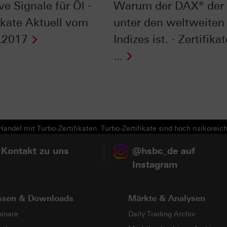
ve Signale für Öl -
Warum der DAX® der 
fikate Aktuell vom
unter den weltweiten
.2017
Indizes ist. - Zertifika
...
Next
andel mit Turbo-Zertifikaten. Turbo-Zertifikate sind hoch risikoreich
 Kontakt zu uns
@hsbc_de auf
Instagram
ssen & Downloads
Märkte & Analysen
inare
Daily Trading Archiv