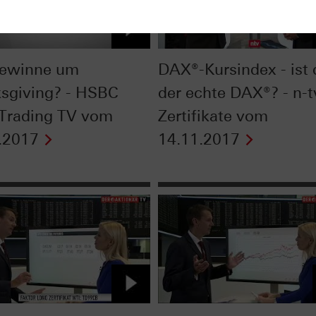
gewinne um
DAX®-Kursindex - ist 
sgiving? - HSBC
der echte DAX®? - n-t
 Trading TV vom
Zertifikate vom
.2017
14.11.2017