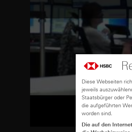
Re
Diese Webseiten rich
jeweils auszuwählend
Staatsbürger oder P
die aufgeführten Wer
worden sind.
Die auf den Interne