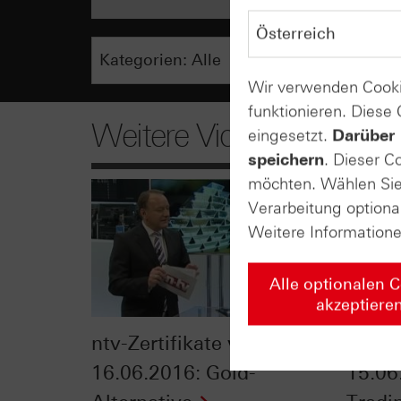
Wir verwenden Cooki
funktionieren. Diese
Weitere Videos
eingesetzt.
Darüber 
speichern
. Dieser C
möchten. Wählen Sie 
Verarbeitung optiona
Weitere Information
Alle optionalen 
akzeptiere
ntv-Zertifikate vom
Zerti
16.06.2016: Gold-
15.06