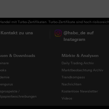
Next
andel mit Turbo-Zertifikaten. Turbo-Zertifikate sind hoch risikoreich
 Kontakt zu uns
@hsbc_de auf
Instagram
ssen & Downloads
Märkte & Analysen
inare
Daily Trading Archiv
ooks
Marktbeobachtung Archiv
demie
Trendkompass
sengurus
Nachrichten
sprospekte /
Kostenlose Newsletter
tpapierbeschreibungen
Videos