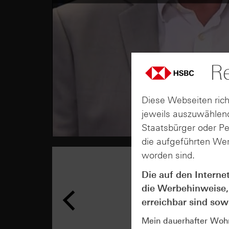
Re
Diese Webseiten rich
jeweils auszuwählend
Staatsbürger oder P
die aufgeführten Wer
worden sind.
Die auf den Interne
die Werbehinweise,
erreichbar sind sowi
Mein dauerhafter Wohns