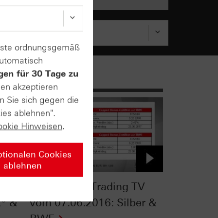
enste ordnungsgemäß
automatisch
gen für 30 Tage zu
sen akzeptieren
n Sie sich gegen die
ies ablehnen".
ookie Hinweisen
.
ptionalen Cookies
ablehnen
TV
HSBC Daily Trading TV
® &
vom 07.06.2016: Silber &