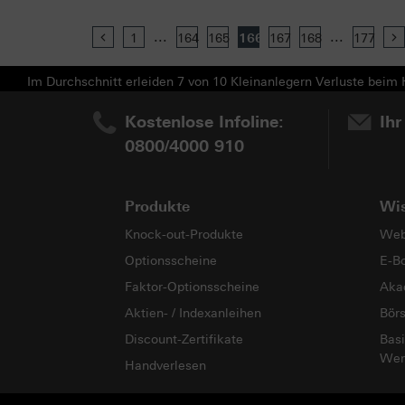
...
...
Previous
1
164
165
166
167
168
177
Im Durchschnitt erleiden 7 von 10 Kleinanlegern Verluste beim H
Kostenlose Infoline:
Ihr
0800/4000 910
Produkte
Wi
Knock-out-Produkte
Web
Optionsscheine
E-B
Faktor-Optionsscheine
Aka
Aktien- / Indexanleihen
Bör
Discount-Zertifikate
Basi
Wer
Handverlesen