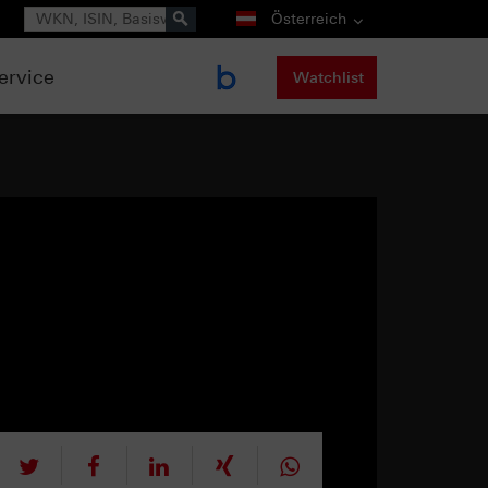
Suche
Österreich
ervice
Watchlist
tweet
teilen
mitteilen
teilen
teilen