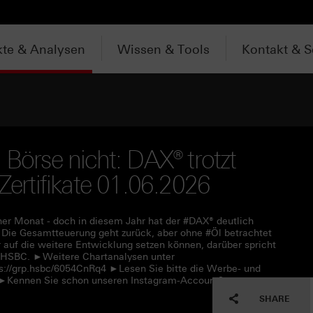
te & Analysen
Wissen & Tools
Kontakt & S
 Börse nicht: DAX® trotzt
 Zertifikate 01.06.2026
her Monat - doch in diesem Jahr hat der #DAX® deutlich
n: Die Gesamtteuerung geht zurück, aber ohne #Öl betrachtet
r auf die weitere Entwicklung setzen können, darüber spricht
r #HSBC. ►Weitere Chartanalysen unter
s://grp.hsbc/6054CnRq4 ►Lesen Sie bitte die Werbe- und
f ►Kennen Sie schon unseren Instagram-Account?
SHARE