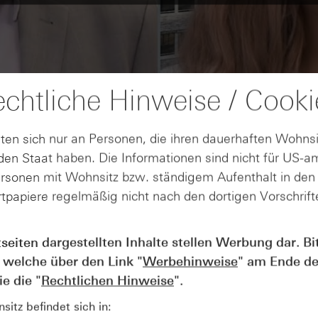
chtliche Hinweise / Cooki
ten sich nur an Personen, die ihren dauerhaften Wohnsi
en Staat haben. Die Informationen sind nicht für US-a
ersonen mit Wohnsitz bzw. ständigem Aufenthalt in de
tpapiere regelmäßig nicht nach den dortigen Vorschrifte
tseiten dargestellten Inhalte stellen Werbung dar. Bi
AUGUST
Der Blick ins Kleingedruckte: Koste
04
 welche über den Link "
Werbehinweise
" am Ende de
Kündigungen bei Derivaten - Webin
e die "
Rechtlichen Hinweise
".
vom 04.08.2026
itz befindet sich in: