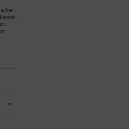
machen
 kennen.
en.
sen