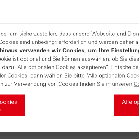
TKMS
es, um sicherzustellen, dass unsere Webseite und Di
 Cookies sind unbedingt erforderlich und werden daher 
ate-Masterclass in die Welt der Deri
hinaus verwenden wir Cookies, um Ihre Einstellun
ookie ist optional und Sie können auswählen, ob Sie die
dazu "Alle optionalen Cookies akzeptieren". Entscheide
ler Cookies, dann wählen Sie bitte "Alle optionalen Cook
s Sie über die Grundlagen der Börse wissen müssen – von de
en zur Verwendung von Cookies finden Sie in unseren
C
egien mit Zertifikaten und professionellem Money Managemen
r Ihr Wissen nochmal vertiefen soll. Falls Sie diesen Abschl
liches HSBC-Masterclass-Zertifikat von uns! Wir würden uns
Cookies
Alle o
n
u unserer Masterclass