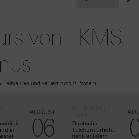
kurs von TKMS
inus
Halbjahres und verliert rund 9 Prozent.
6 |
06.08.2026 |
AUGUST
AU
16:45
06
sblick:
Deutsche
and in
Telekom erhöht
aison
nach solidem