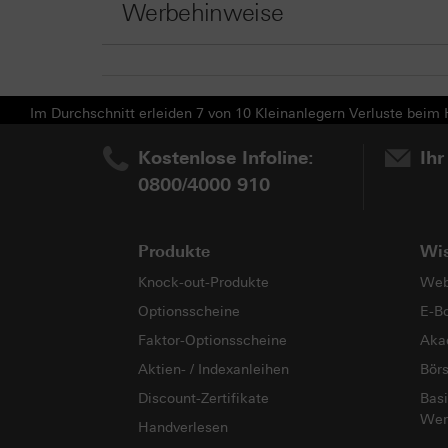
Werbehinweise
Im Durchschnitt erleiden 7 von 10 Kleinanlegern Verluste beim H
Kostenlose Infoline:
Ihr
0800/4000 910
Produkte
Wi
Knock-out-Produkte
Web
Optionsscheine
E-B
Faktor-Optionsscheine
Aka
Aktien- / Indexanleihen
Bör
Discount-Zertifikate
Basi
Wer
Handverlesen