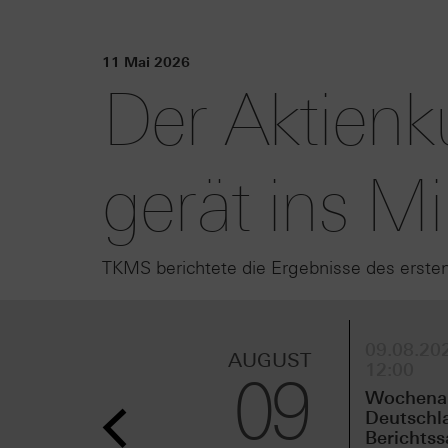
11 Mai 2026
Der Aktien
gerät ins M
TKMS berichtete die Ergebnisse des ersten 
09.08.202
AUGUST
12:00
09
Wochenau
Deutschl
Berichtss