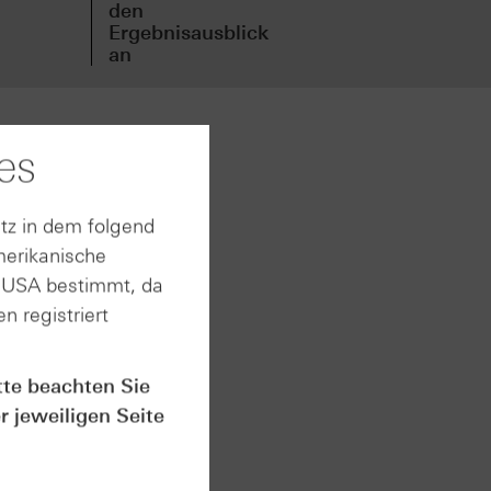
den
den
Ergebnisausblick
Erg
an
an
es
te zum
kord in
ergleich
tz in dem folgend
rkäufen.
merikanische
25: 46
n USA bestimmt, da
hard
n registriert
ative
us
tzziele
tte beachten Sie
um
r jeweiligen Seite
rgen.