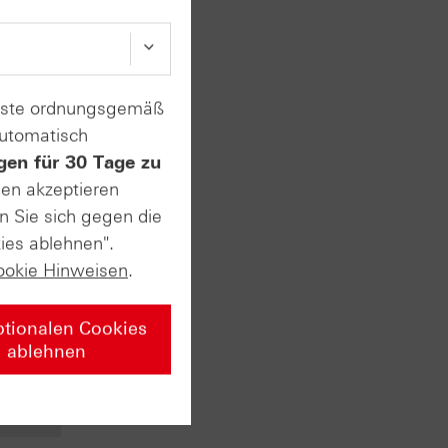
enste ordnungsgemäß
automatisch
vate
gen für 30 Tage zu
sen akzeptieren
n Sie sich gegen die
ies ablehnen".
n ersten
ookie Hinweisen
.
t. Am
usstest
 sehr
ptionalen Cookies
ablehnen