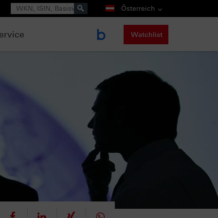
Suche
Österreich
ervice
Watchlist
eet
teilen
mitteilen
teilen
teilen