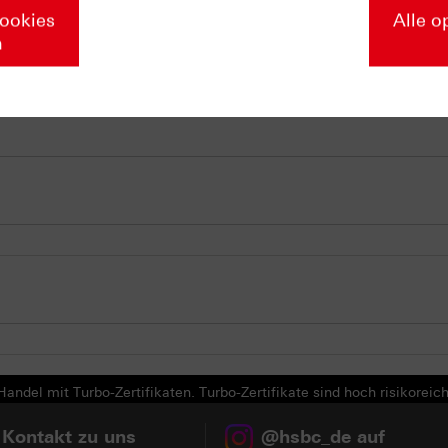
Cookies
Alle o
n
andel mit Turbo-Zertifikaten. Turbo-Zertifikate sind hoch risikoreich
 Kontakt zu uns
@hsbc_de auf