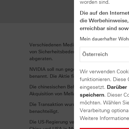
worden sind.
operativ
Ergebnis 
Die auf den Interne
die Werbehinweise,
erreichbar sind sowi
Mein dauerhafter Wohns
Verschiedenen Medienberichten nach drohen 
von Sicherheitsbedenken hatte China seinen
abgeraten.
NVIDIA soll nun gegen kartellrechtliche Vors
Wir verwenden Cooki
benannt. Die Aktie fiel daraufhin um rund 2 Pr
funktionieren. Diese
eingesetzt.
Darüber 
Die chinesischen Behörden hatten zudem im 
Akquisition von Mellanox, einem Spezialisten 
speichern
. Dieser C
möchten. Wählen Sie 
Die Transaktion wurde zuvor unter der Bedi
Verarbeitung optiona
benachteiligt.
Weitere Information
Die US-Regierung verbot NVIDIA daraufhin ho
China und USA in Madrid über eine Annäherun