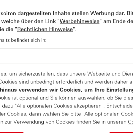
em
zweiten Quartal
zu
den Barmittel-
tseiten dargestellten Inhalte stellen Werbung dar. Bi
Ausblick
 welche über den Link "
Werbehinweise
" am Ende de
e die "
Rechtlichen Hinweise
".
itz befindet sich in:
NVIDIA neue Probleme mit den chinesischen Behörden. Au
 Unternehmen in der Vergangenheit vom Kauf von NVIDIA-Ch
chriften verstoßen haben, konkrete Punkte wurden aber nich
es, um sicherzustellen, dass unsere Webseite und Di
ozent.
 Cookies sind unbedingt erforderlich und werden daher 
hinaus verwenden wir Cookies, um Ihre Einstellun
Dezember ein Verfahren gegen NVIDIA eingeleitet, indem e
für Netzwerktechnologie, ging.
ookie ist optional und Sie können auswählen, ob Sie die
dazu "Alle optionalen Cookies akzeptieren". Entscheide
ngung genehmigt, dass NVIDIA chinesische Unternehmen nic
ler Cookies, dann wählen Sie bitte "Alle optionalen Cook
en zur Verwendung von Cookies finden Sie in unseren
C
chwertigste Chips nach China zu verkaufen. Derzeit verhan
g im Handelsstreit.