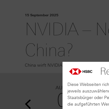
15 September 2025
NVIDIA – N
China?
China wirft NVIDIA vor, gegen Kartellrech
Re
Diese Webseiten rich
06.08.202
AUGUST
17:15
jeweils auszuwählend
06
Allianz le
Staatsbürger oder P
zweiten Q
die aufgeführten Wer
bei Volu