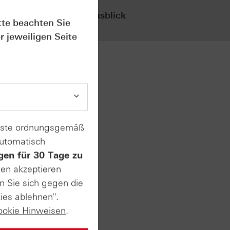
den
den
Ergebnisausblick
Erg
tte beachten Sie
an
an
r jeweiligen Seite
fgrund
ips
t
enste ordnungsgemäß
automatisch
gen für 30 Tage zu
s um die
sen akzeptieren
n Sie sich gegen die
ht
ies ablehnen".
ookie Hinweisen
.
deln