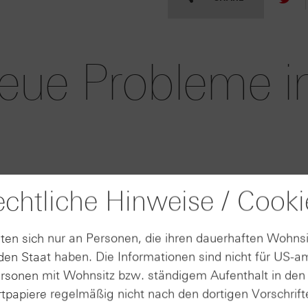
eue Probleme i
t verstoßen zu haben.
chtliche Hinweise / Cooki
ten sich nur an Personen, die ihren dauerhaften Wohnsi
6 |
06.08.2026 |
AUGUST
AU
16:45
en Staat haben. Die Informationen sind nicht für US-a
06
gt im
Deutsche
ersonen mit Wohnsitz bzw. ständigem Aufenthalt in de
uartal
Telekom erhöht
tpapiere regelmäßig nicht nach den dortigen Vorschrifte
men und
nach solidem