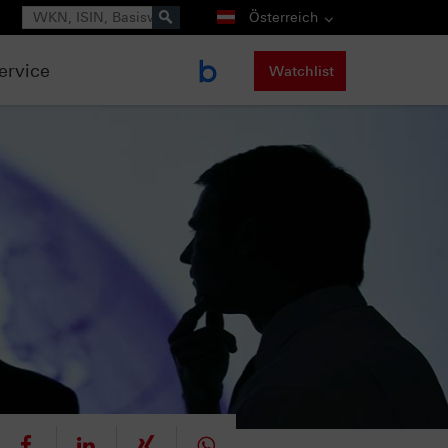
Suche
Österreich
ervice
Watchlist
eet
teilen
mitteilen
teilen
teilen