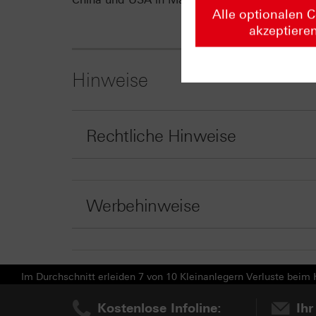
Alle optionalen 
akzeptiere
Hinweise
Rechtliche Hinweise
Werbehinweise
Im Durchschnitt erleiden 7 von 10 Kleinanlegern Verluste beim H
Kostenlose Infoline:
Ihr