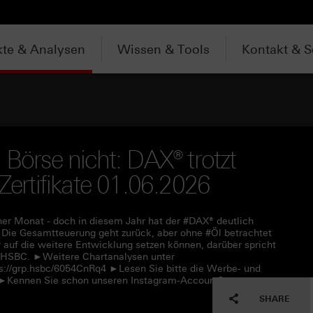
te & Analysen
Wissen & Tools
Kontakt & S
 Börse nicht: DAX® trotzt
 Zertifikate 01.06.2026
her Monat - doch in diesem Jahr hat der #DAX® deutlich
n: Die Gesamtteuerung geht zurück, aber ohne #Öl betrachtet
r auf die weitere Entwicklung setzen können, darüber spricht
r #HSBC. ►Weitere Chartanalysen unter
s://grp.hsbc/6054CnRq4 ►Lesen Sie bitte die Werbe- und
f ►Kennen Sie schon unseren Instagram-Account?
SHARE