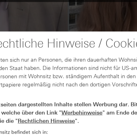
chtliche Hinweise / Cooki
ten sich nur an Personen, die ihren dauerhaften Wohnsi
en Staat haben. Die Informationen sind nicht für US-a
ersonen mit Wohnsitz bzw. ständigem Aufenthalt in de
tpapiere regelmäßig nicht nach den dortigen Vorschrifte
tseiten dargestellten Inhalte stellen Werbung dar. Bi
AUGUST
Wie lange bleibt der DAX® in
07
 welche über den Link "
Werbehinweise
" am Ende de
Rekordlaune? - ntv Zertifikate
e die "
Rechtlichen Hinweise
".
07.08.26
itz befindet sich in: