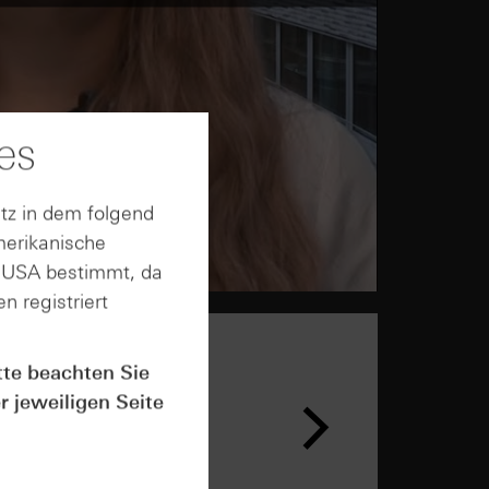
es
tz in dem folgend
merikanische
n USA bestimmt, da
n registriert
tte beachten Sie
r jeweiligen Seite