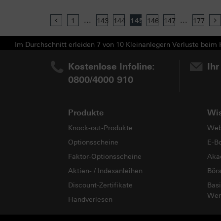
...
...
Previous
1
143
144
145
146
147
177
Im Durchschnitt erleiden 7 von 10 Kleinanlegern Verluste beim H
Kostenlose Infoline:
Ihr
0800/4000 910
Produkte
Wi
Knock-out-Produkte
Web
Optionsscheine
E-B
Faktor-Optionsscheine
Aka
Aktien- / Indexanleihen
Bör
Discount-Zertifikate
Basi
Wer
Handverlesen