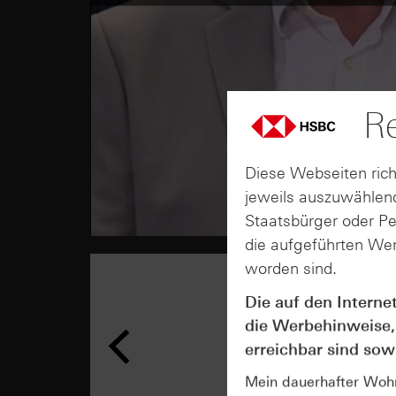
Re
Diese Webseiten rich
jeweils auszuwählend
Staatsbürger oder P
die aufgeführten Wer
worden sind.
Die auf den Interne
die Werbehinweise,
erreichbar sind sowi
Mein dauerhafter Wohns