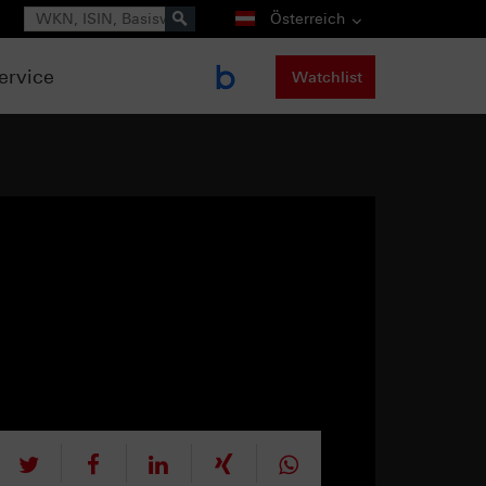
Suche
Österreich
ervice
Watchlist
tweet
teilen
mitteilen
teilen
teilen