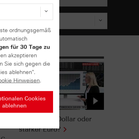
enste ordnungsgemäß
automatisch
gen für 30 Tage zu
sen akzeptieren
n Sie sich gegen die
ies ablehnen".
ookie Hinweisen
.
ptionalen Cookies
ablehnen
‎Schwacher Dollar oder
starker Euro?