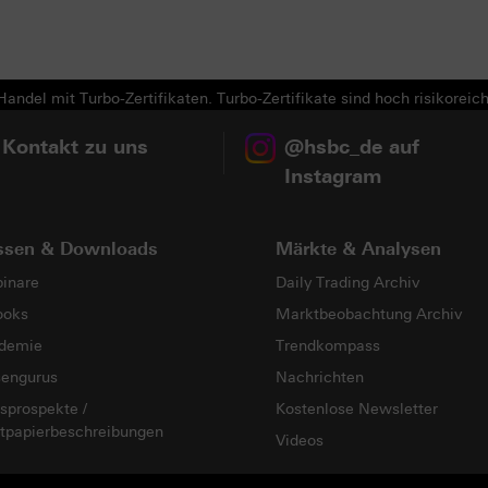
Next
andel mit Turbo-Zertifikaten. Turbo-Zertifikate sind hoch risikoreich
 Kontakt zu uns
@hsbc_de auf
Instagram
ssen & Downloads
Märkte & Analysen
inare
Daily Trading Archiv
ooks
Marktbeobachtung Archiv
demie
Trendkompass
sengurus
Nachrichten
sprospekte /
Kostenlose Newsletter
tpapierbeschreibungen
Videos