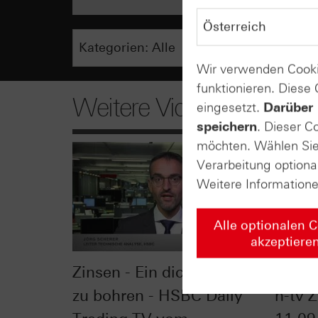
Wir verwenden Cooki
funktionieren. Diese
Weitere Videos
eingesetzt.
Darüber 
speichern
. Dieser C
möchten. Wählen Sie 
Verarbeitung optiona
Weitere Information
Alle optionalen 
akzeptiere
Zinsen - Ein dickes Brett
W‎ie w
zu bohren - HSBC Daily
n-tv Z