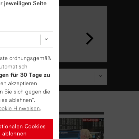
r jeweiligen Seite
n &
ar
enste ordnungsgemäß
automatisch
gen für 30 Tage zu
sen akzeptieren
n Sie sich gegen die
ies ablehnen".
ookie Hinweisen
.
ptionalen Cookies
ablehnen