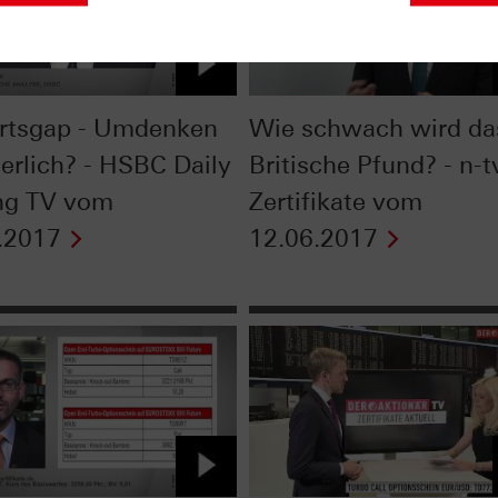
rtsgap - Umdenken
Wie schwach wird da
derlich? - HSBC Daily
Britische Pfund? - n-t
ng TV vom
Zertifikate vom
.2017
12.06.2017