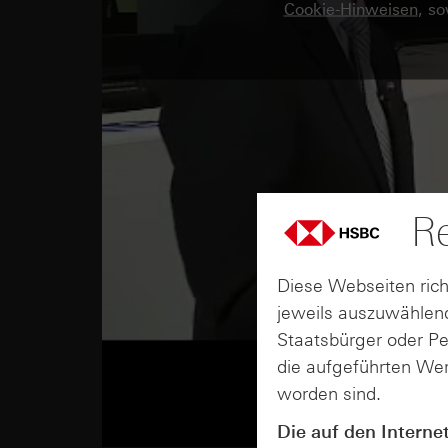
Cookie-Hinweisen
, s
Re
Diese Webseiten rich
jeweils auszuwählend
Staatsbürger oder P
die aufgeführten Wer
worden sind.
Die auf den Interne