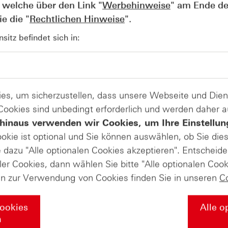
 welche über den Link "
Werbehinweise
" am Ende de
e die "
Rechtlichen Hinweise
".
itz befindet sich in:
AUGUST
Der Blick ins Kleingedruckte: Koste
04
Kündigungen bei Derivaten - Webin
vom 04.08.2026
es, um sicherzustellen, dass unsere Webseite und Di
 Cookies sind unbedingt erforderlich und werden daher 
hinaus verwenden wir Cookies, um Ihre Einstellun
ookie ist optional und Sie können auswählen, ob Sie die
dazu "Alle optionalen Cookies akzeptieren". Entscheide
ler Cookies, dann wählen Sie bitte "Alle optionalen Cook
en zur Verwendung von Cookies finden Sie in unseren
C
Cookies
Alle o
n