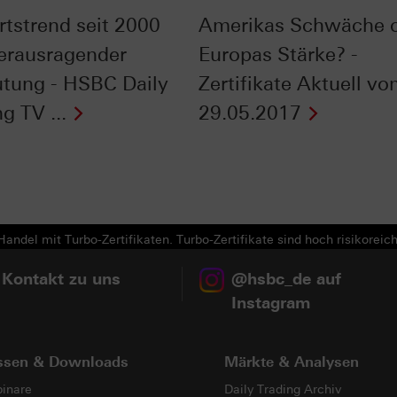
tstrend seit 2000
Amerikas Schwäche 
erausragender
Europas Stärke? -
tung - HSBC Daily
Zertifikate Aktuell v
g TV ...
29.05.2017
Next
andel mit Turbo-Zertifikaten. Turbo-Zertifikate sind hoch risikoreich
 Kontakt zu uns
@hsbc_de auf
Instagram
ssen & Downloads
Märkte & Analysen
inare
Daily Trading Archiv