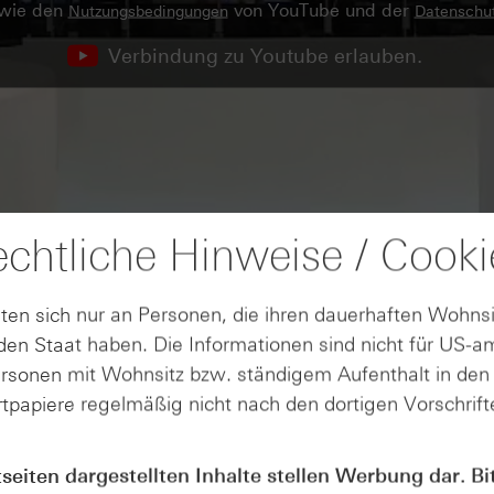
owie den
von YouTube und der
Nutzungsbedingungen
Datenschut
Verbindung zu Youtube erlauben.
chtliche Hinweise / Cooki
ten sich nur an Personen, die ihren dauerhaften Wohnsi
en Staat haben. Die Informationen sind nicht für US-a
ersonen mit Wohnsitz bzw. ständigem Aufenthalt in de
tpapiere regelmäßig nicht nach den dortigen Vorschrifte
tseiten dargestellten Inhalte stellen Werbung dar. Bi