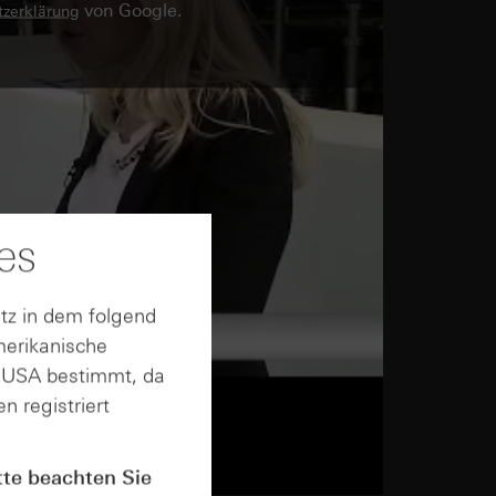
von Google.
zerklärung
es
tz in dem folgend
merikanische
n USA bestimmt, da
n registriert
tte beachten Sie