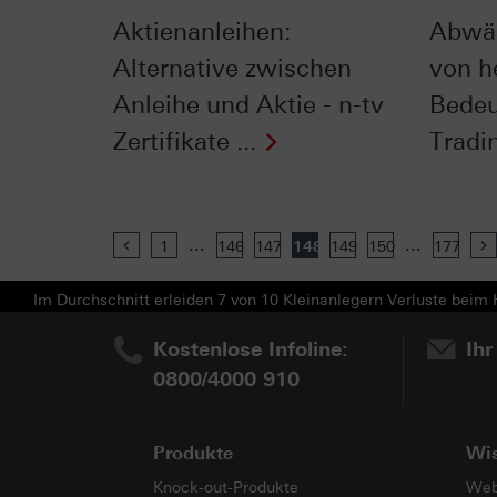
Aktienanleihen:
Abwär
Alternative zwischen
von h
Anleihe und Aktie - n-tv
Bedeu
Zertifikate ...
Tradin
...
...
Previous
1
146
147
148
149
150
177
Im Durchschnitt erleiden 7 von 10 Kleinanlegern Verluste beim H
Kostenlose Infoline:
Ihr
0800/4000 910
Produkte
Wi
Knock-out-Produkte
Web