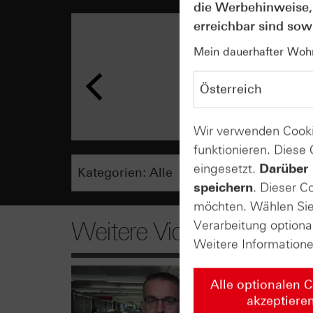
die Werbehinweise,
erreichbar sind sowi
Mein dauerhafter Wohns
Wir verwenden Cooki
funktionieren. Diese
eingesetzt.
Darüber 
speichern
. Dieser C
möchten. Wählen Sie 
Weitere Videos
Verarbeitung optiona
Weitere Information
Alle optionalen 
akzeptiere