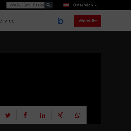
Suche
Österreich
ervice
Watchlist
tweet
teilen
mitteilen
teilen
teilen