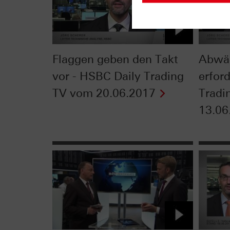
Flaggen geben den Takt
Abwä
vor - HSBC Daily Trading
erfor
TV vom 20.06.2017
Tradi
13.06