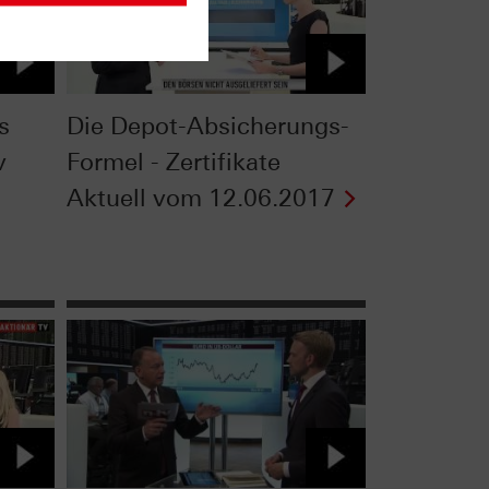
s
Die Depot-Absicherungs-
v
Formel - Zertifikate
Aktuell vom 12.06.2017