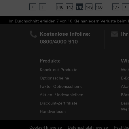
...
...
Previous
1
146
147
148
149
150
177
Im Durchschnitt erleiden 7 von 10 Kleinanlegern Verluste beim H
Kostenlose Infoline:
Ihr
0800/4000 910
Produkte
Wi
Knock-out-Produkte
Web
Optionsscheine
E-B
Faktor-Optionsscheine
Aka
Aktien- / Indexanleihen
Bör
Discount-Zertifikate
Basi
Wer
Handverlesen
Cookie-Hinweise
Datenschutzhinweise
Rechtli