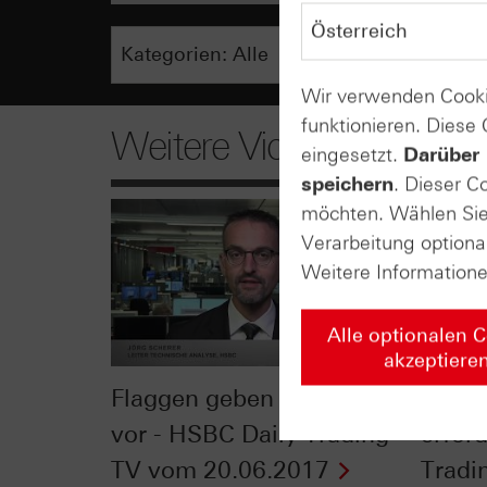
Wir verwenden Cooki
funktionieren. Diese
Weitere Videos
eingesetzt.
Darüber 
speichern
. Dieser C
möchten. Wählen Sie 
Verarbeitung optiona
Weitere Information
Alle optionalen 
akzeptiere
Flaggen geben den Takt
Abwä
vor - HSBC Daily Trading
erfor
TV vom 20.06.2017
Tradi