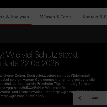
te & Analysen
Wissen & Tools
Kontakt & S
: Wie viel Schutz steckt
tifikate 22.05.2026
nsicheren Zeiten. Doch zuletzt zeigte sich das #Edelmetall
abei spielen, warum Gold dennoch langfristig gefragt bleibt
 sind, darüber spricht Friedhelm Tilgen mit Jörg Scherer
tps://grp.hsbc/6053CnRqN ►Weitere Infos:
 Werbe- und Lizenzhinweise unter https://grp.hsbc/6055CnRqf
https://grp.hsbc/6056CnRqA
SHARE