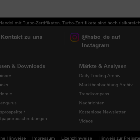
Next
andel mit Turbo-Zertifikaten. Turbo-Zertifikate sind hoch risikoreich
 Kontakt zu uns
@hsbc_de auf
Instagram
ssen & Downloads
Märkte & Analysen
inare
Daily Trading Archiv
ooks
Marktbeobachtung Archiv
demie
Trendkompass
sengurus
Nachrichten
sprospekte /
Kostenlose Newsletter
tpapierbeschreibungen
Videos
che Hinweise
Impressum
Lizenzhinweise
Hinweis zur Preisste