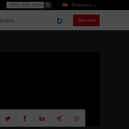
Suche
Österreich
ervice
Watchlist
tweet
teilen
mitteilen
teilen
teilen