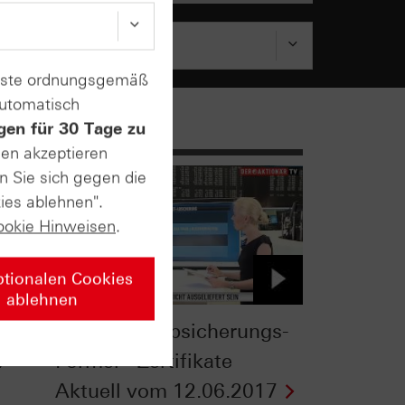
enste ordnungsgemäß
automatisch
gen für 30 Tage zu
sen akzeptieren
n Sie sich gegen die
ies ablehnen".
ookie Hinweisen
.
ptionalen Cookies
ablehnen
s
Die Depot-Absicherungs-
v
Formel - Zertifikate
Aktuell vom 12.06.2017