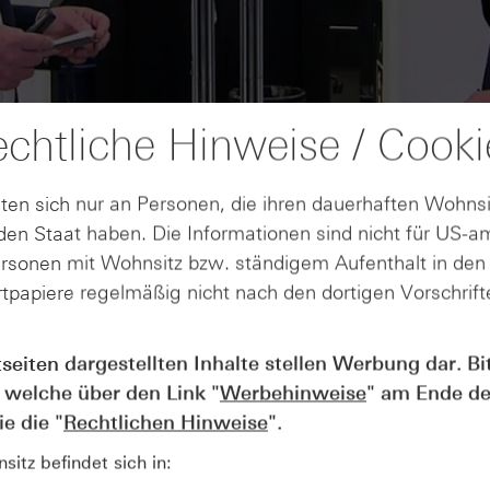
chtliche Hinweise / Cooki
ten sich nur an Personen, die ihren dauerhaften Wohnsi
en Staat haben. Die Informationen sind nicht für US-a
ersonen mit Wohnsitz bzw. ständigem Aufenthalt in de
tpapiere regelmäßig nicht nach den dortigen Vorschrifte
AUGUST
tseiten dargestellten Inhalte stellen Werbung dar. Bi
Der Blick ins Kleingedruckte: Koste
04
 welche über den Link "
Werbehinweise
" am Ende de
Kündigungen bei Derivaten - Webin
vom 04.08.2026
e die "
Rechtlichen Hinweise
".
itz befindet sich in: