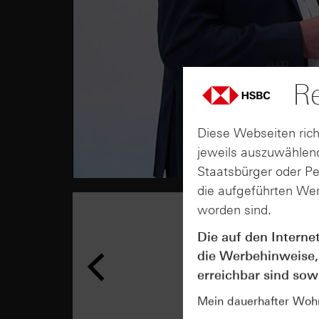
Re
Diese Webseiten rich
jeweils auszuwählend
Staatsbürger oder P
die aufgeführten Wer
worden sind.
Die auf den Interne
die Werbehinweise,
erreichbar sind sowi
Mein dauerhafter Wohns