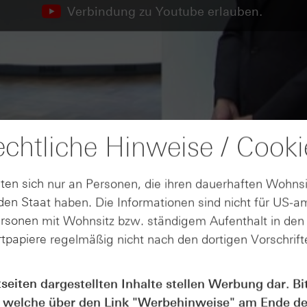
Verbindung zu Youtube erlauben.
chtliche Hinweise / Cooki
ten sich nur an Personen, die ihren dauerhaften Wohnsi
en Staat haben. Die Informationen sind nicht für US-a
ersonen mit Wohnsitz bzw. ständigem Aufenthalt in de
tpapiere regelmäßig nicht nach den dortigen Vorschrifte
tseiten dargestellten Inhalte stellen Werbung dar. Bi
 welche über den Link "
Werbehinweise
" am Ende de