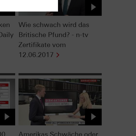
ken
Wie schwach wird das
Daily
Britische Pfund? - n-tv
Zertifikate vom
12.06.2017
00
Amerikas Schwäche oder