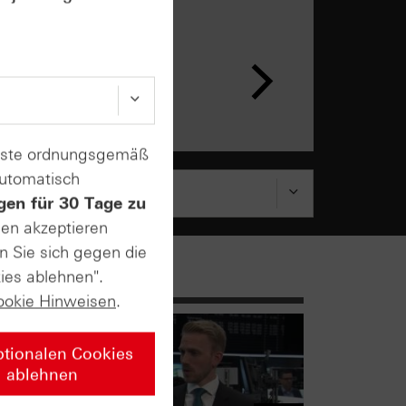
enste ordnungsgemäß
automatisch
gen für 30 Tage zu
sen akzeptieren
n Sie sich gegen die
ies ablehnen".
ookie Hinweisen
.
ptionalen Cookies
ablehnen