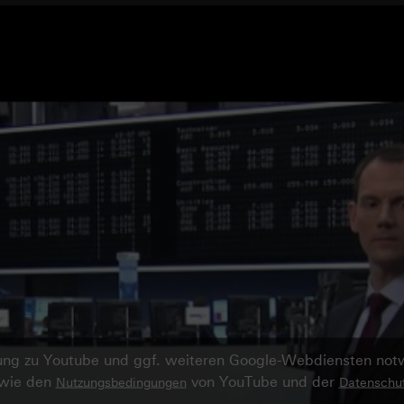
ndung zu Youtube und ggf. weiteren Google-Webdiensten no
owie den
von YouTube und der
Nutzungsbedingungen
Datenschut