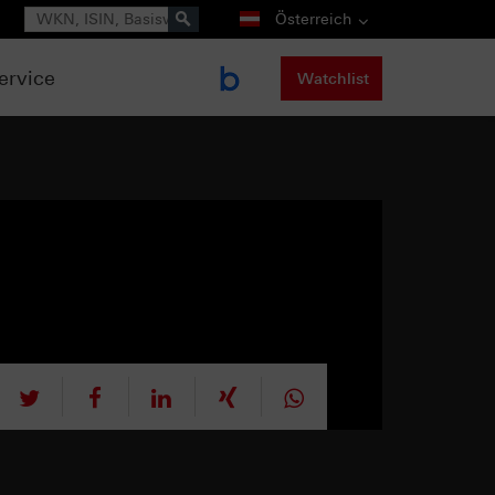
Suche
Österreich
ervice
Watchlist
tweet
teilen
mitteilen
teilen
teilen