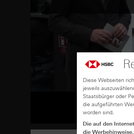
Re
Diese Webseiten rich
jeweils auszuwählend
Staatsbürger oder P
die aufgeführten Wer
worden sind.
Die auf den Interne
die Werbehinweise,