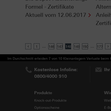
Formel - Zertifikate
Alter
Aktuell vom 12.06.2017
Anleih
Zertifi
...
...
Previous
1
146
147
148
149
150
177
Im Durchschnitt erleiden 7 von 10 Kleinanlegern Verluste beim H
Kostenlose Infoline:
Ihr
0800/4000 910
Produkte
Wi
Knock-out-Produkte
Web
Optionsscheine
E-B