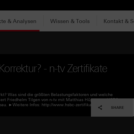
te & Analysen
Wissen & Tools
Kontakt & S
rrektur? - n-tv Zertifikate
rkt? Was sind die größten Belastungsfaktoren und welche
utiert Friedhelm Tilgen von n-tv mit Matthias Hüppe von HSBC
au. ►Weitere Infos: http://www.hsbc-zertifikate.de
SHARE