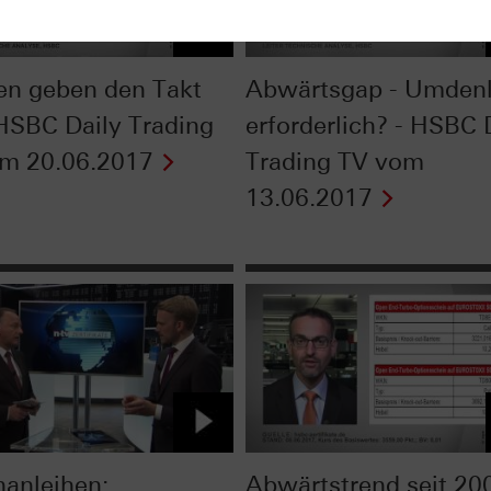
en geben den Takt
Abwärtsgap - Umden
 HSBC Daily Trading
erforderlich? - HSBC 
m 20.06.2017
Trading TV vom
13.06.2017
nanleihen:
Abwärtstrend seit 20