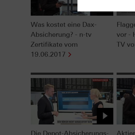
Was kostet eine Dax-
Flagg
Absicherung? - n-tv
vor -
Zertifikate vom
TV vo
19.06.2017
Die Depot-Absicherungs-
Aktie