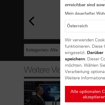
erreichbar sind sowi
Mein dauerhafter Wohns
Wir verwenden Cooki
funktionieren. Diese
eingesetzt.
Darüber 
speichern
. Dieser C
möchten. Wählen Sie 
Weitere Videos
Verarbeitung optiona
Weitere Information
Alle optionalen 
akzeptiere