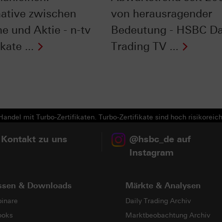
native zwischen
von herausragender
e und Aktie - n-tv
Bedeutung - HSBC Da
kate ...
Trading TV ...
Next
andel mit Turbo-Zertifikaten. Turbo-Zertifikate sind hoch risikoreich
 Kontakt zu uns
@hsbc_de auf
Instagram
ssen & Downloads
Märkte & Analysen
inare
Daily Trading Archiv
ooks
Marktbeobachtung Archiv