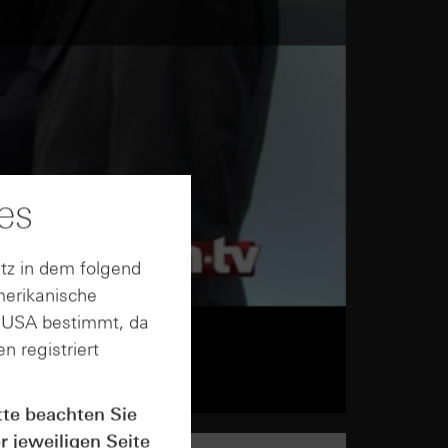
es
tz in dem folgend
merikanische
n USA bestimmt, da
n registriert
tte beachten Sie
r jeweiligen Seite