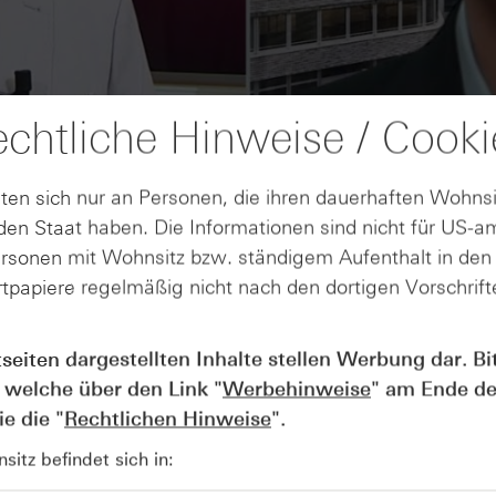
chtliche Hinweise / Cooki
ten sich nur an Personen, die ihren dauerhaften Wohnsi
en Staat haben. Die Informationen sind nicht für US-a
ersonen mit Wohnsitz bzw. ständigem Aufenthalt in de
tpapiere regelmäßig nicht nach den dortigen Vorschrifte
AUGUST
tseiten dargestellten Inhalte stellen Werbung dar. Bi
Der Blick ins Kleingedruckte: Koste
04
Kündigungen bei Derivaten - Webin
 welche über den Link "
Werbehinweise
" am Ende de
vom 04.08.2026
e die "
Rechtlichen Hinweise
".
itz befindet sich in: