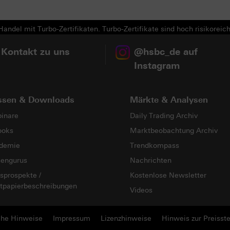
Next
andel mit Turbo-Zertifikaten. Turbo-Zertifikate sind hoch risikoreich
 Kontakt zu uns
@hsbc_de auf
Instagram
ssen & Downloads
Märkte & Analysen
inare
Daily Trading Archiv
ooks
Marktbeobachtung Archiv
demie
Trendkompass
sengurus
Nachrichten
sprospekte /
Kostenlose Newsletter
tpapierbeschreibungen
Videos
che Hinweise
Impressum
Lizenzhinweise
Hinweis zur Preisste