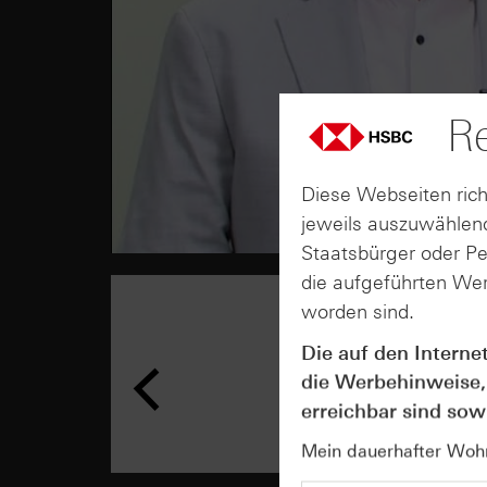
Re
Diese Webseiten rich
jeweils auszuwählend
Staatsbürger oder P
die aufgeführten Wer
worden sind.
Die auf den Interne
die Werbehinweise,
erreichbar sind sowi
Mein dauerhafter Wohns