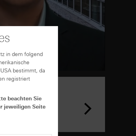
es
tz in dem folgend
merikanische
n USA bestimmt, da
n registriert
tte beachten Sie
n &
ar
r jeweiligen Seite