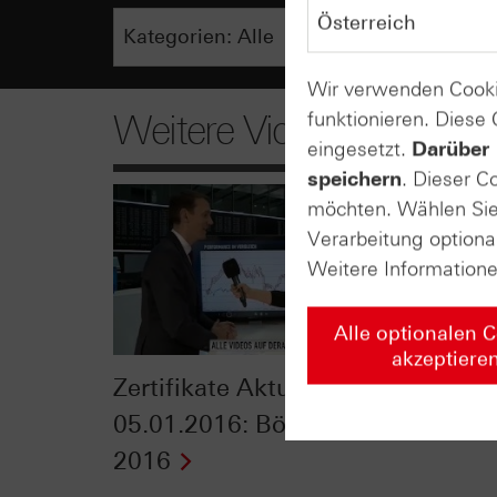
Wir verwenden Cooki
funktionieren. Diese
Weitere Videos
eingesetzt.
Darüber 
speichern
. Dieser C
möchten. Wählen Sie 
Verarbeitung optiona
Weitere Information
Alle optionalen 
akzeptiere
Zertifikate Aktuell vom
Zerti
05.01.2016: Börsenjahr
22.12
2016