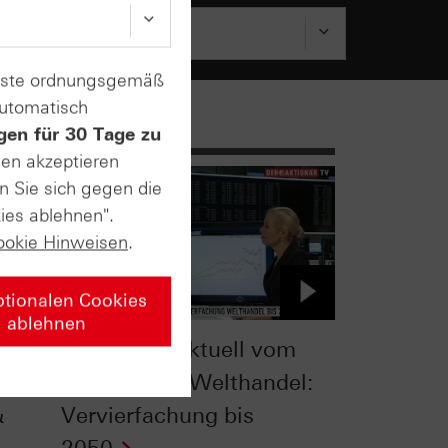
enste ordnungsgemäß
automatisch
gen für 30 Tage zu
sen akzeptieren
n Sie sich gegen die
ies ablehnen".
ookie Hinweisen
.
ptionalen Cookies
ablehnen
TV
Zertifikate Aktuell vom
14.12.2015: Welthandel:
&
Vervierfachung bis