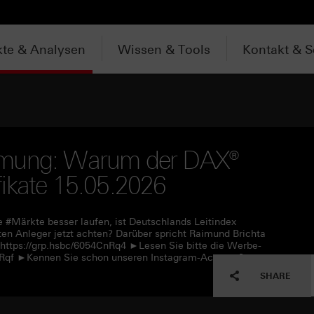
te & Analysen
Wissen & Tools
Kontakt & S
mmung: Warum der DAX®
tifikate 15.05.2026
#Märkte besser laufen, ist Deutschlands Leitindex
en Anleger jetzt achten? Darüber spricht Raimund Brichta
https://grp.hsbc/6054CnRq4 ►Lesen Sie bitte die Werbe-
CnRqf ►Kennen Sie schon unseren Instagram-Account?
SHARE