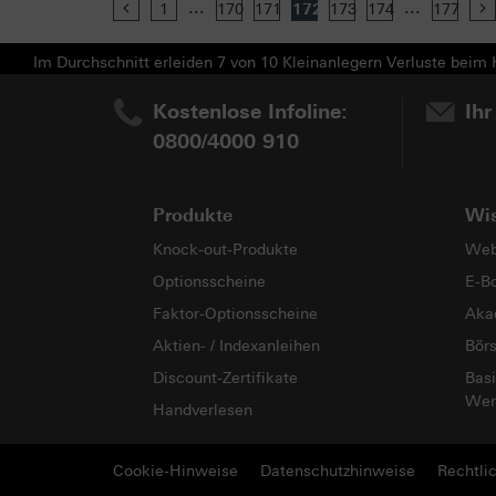
...
...
Previous
1
170
171
172
173
174
177
Im Durchschnitt erleiden 7 von 10 Kleinanlegern Verluste beim H
Kostenlose Infoline:
Ihr
0800/4000 910
Produkte
Wi
Knock-out-Produkte
Web
Optionsscheine
E-B
Faktor-Optionsscheine
Aka
Aktien- / Indexanleihen
Bör
Discount-Zertifikate
Basi
Wer
Handverlesen
Cookie-Hinweise
Datenschutzhinweise
Rechtli