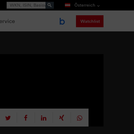
Suche
Österreich
ervice
Watchlist
tweet
teilen
mitteilen
teilen
teilen