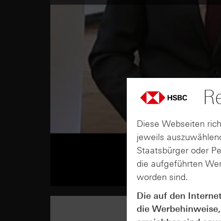
Re
Diese Webseiten rich
jeweils auszuwählend
Staatsbürger oder P
die aufgeführten Wer
worden sind.
Die auf den Interne
die Werbehinweise,