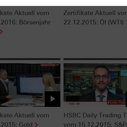
fikate Aktuell vom
Zertifikate Aktuell v
.2016: Börsenjahr
22.12.2015: Öl (WTI)
fikate Aktuell vom
HSBC Daily Trading 
.2015: Gold
vom 15.12.2015: S&P