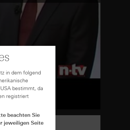
es
tz in dem folgend
merikanische
n USA bestimmt, da
n registriert
tte beachten Sie
r jeweiligen Seite