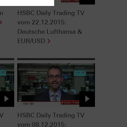
om
HSBC Daily Trading TV
vom 22.12.2015:
Deutsche Lufthansa &
EUR/USD
TV
HSBC Daily Trading TV
vom 08.12.2015: