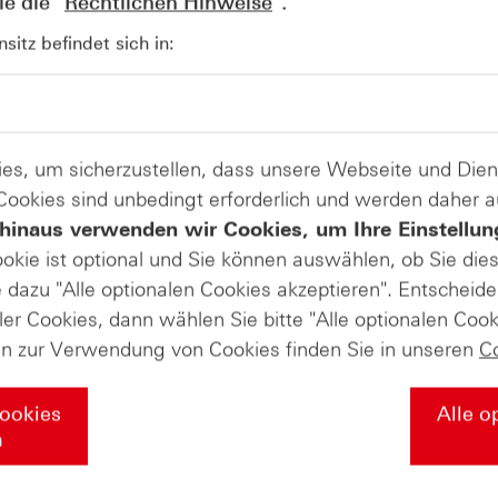
e die "
Rechtlichen Hinweise
".
AUGUST
Wie lange bleibt der DAX® in
07
itz befindet sich in:
Rekordlaune? - ntv Zertifikate
07.08.26
es, um sicherzustellen, dass unsere Webseite und Di
 Cookies sind unbedingt erforderlich und werden daher 
hinaus verwenden wir Cookies, um Ihre Einstellun
ookie ist optional und Sie können auswählen, ob Sie die
dazu "Alle optionalen Cookies akzeptieren". Entscheide
ler Cookies, dann wählen Sie bitte "Alle optionalen Cook
en zur Verwendung von Cookies finden Sie in unseren
C
Cookies
Alle o
n