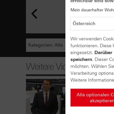
erreichbar sind sowi
Mein dauerhafter Wohns
Wir verwenden Cooki
funktionieren. Diese
eingesetzt.
Darüber 
speichern
. Dieser C
Weitere Videos
möchten. Wählen Sie 
Verarbeitung optiona
Weitere Information
Alle optionalen 
akzeptiere