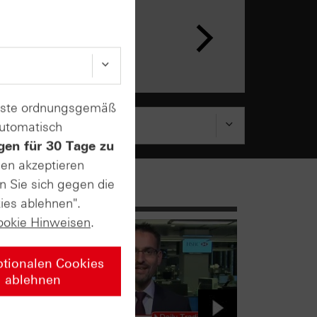
enste ordnungsgemäß
automatisch
gen für 30 Tage zu
sen akzeptieren
n Sie sich gegen die
ies ablehnen".
ookie Hinweisen
.
ptionalen Cookies
ablehnen