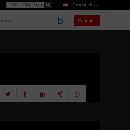
Suche
Österreich
ervice
Watchlist
tweet
teilen
mitteilen
teilen
teilen