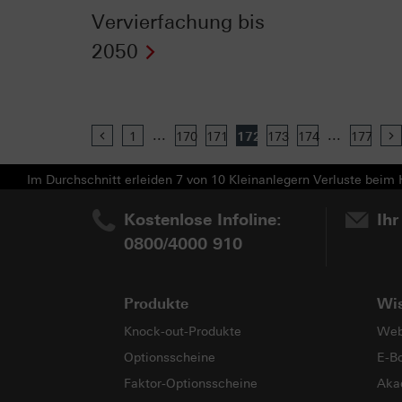
Vervierfachung bis
2050
...
...
Previous
1
170
171
172
173
174
177
Im Durchschnitt erleiden 7 von 10 Kleinanlegern Verluste beim H
Kostenlose Infoline:
Ihr
0800/4000 910
Produkte
Wi
Knock-out-Produkte
Web
Optionsscheine
E-B
Faktor-Optionsscheine
Aka