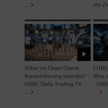
...
ntv Ze
Silber im Chart-Check:
EUR/U
Konsolidierung beendet? -
Was d
HSBC Daily Trading TV
- HSB
...
...