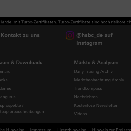
Next
andel mit Turbo-Zertifikaten. Turbo-Zertifikate sind hoch risikoreich
 Kontakt zu uns
@hsbc_de auf
Instagram
ssen & Downloads
Märkte & Analysen
inare
Daily Trading Archiv
ooks
Marktbeobachtung Archiv
demie
Trendkompass
sengurus
Nachrichten
sprospekte /
Kostenlose Newsletter
tpapierbeschreibungen
Videos
che Hinweise
Impressum
Lizenzhinweise
Hinweis zur Preisste