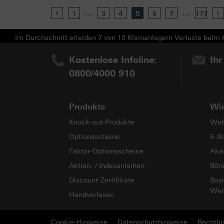
...
...
Previous
1
3
4
5
6
7
177
Im Durchschnitt erleiden 7 von 10 Kleinanlegern Verluste beim H
Kostenlose Infoline:
Ihr
0800/4000 910
Produkte
Wi
Knock-out-Produkte
Web
Optionsscheine
E-B
Faktor-Optionsscheine
Aka
Aktien- / Indexanleihen
Bör
Discount-Zertifikate
Basi
Wer
Handverlesen
Cookie-Hinweise
Datenschutzhinweise
Rechtli