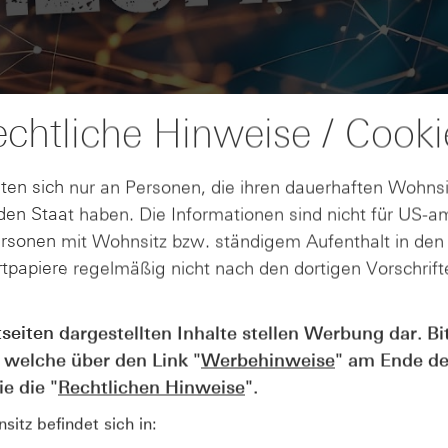
chtliche Hinweise / Cooki
ten sich nur an Personen, die ihren dauerhaften Wohnsi
en Staat haben. Die Informationen sind nicht für US-a
ersonen mit Wohnsitz bzw. ständigem Aufenthalt in de
tpapiere regelmäßig nicht nach den dortigen Vorschrifte
AUGUST
tseiten dargestellten Inhalte stellen Werbung dar. Bi
Wie lange bleibt der DAX® in
07
 welche über den Link "
Werbehinweise
" am Ende de
Rekordlaune? - ntv Zertifikate
07.08.26
e die "
Rechtlichen Hinweise
".
itz befindet sich in: