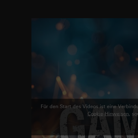
Für den Start des Videos ist eine Verbi
Cookie-Hinweisen
, s