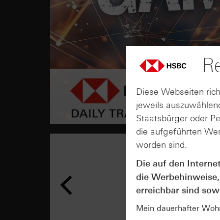
Re
Diese Webseiten rich
jeweils auszuwählend
Staatsbürger oder P
die aufgeführten Wer
worden sind.
Die auf den Interne
die Werbehinweise,
erreichbar sind sowi
Mein dauerhafter Wohns