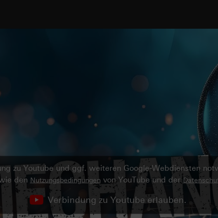
ndung zu Youtube und ggf. weiteren Google-Webdiensten no
owie den
von YouTube und der
Nutzungsbedingungen
Datenschut
Verbindung zu Youtube erlauben.