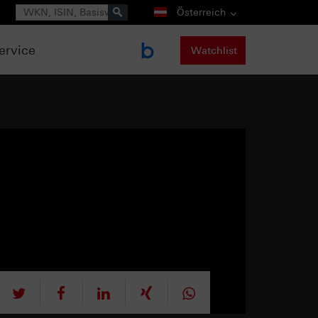
Suche
Österreich
ervice
Watchlist
tweet
teilen
mitteilen
teilen
teilen