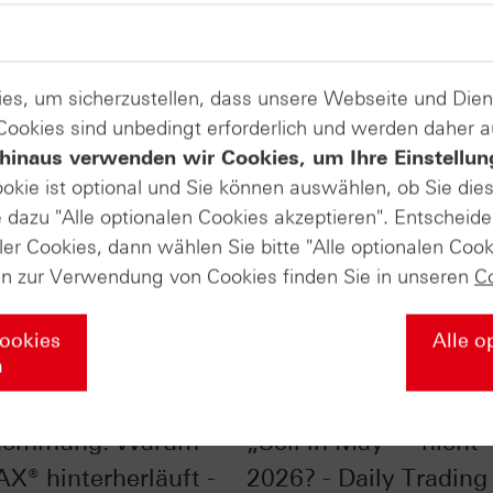
es, um sicherzustellen, dass unsere Webseite und Di
 Cookies sind unbedingt erforderlich und werden daher 
hinaus verwenden wir Cookies, um Ihre Einstellun
ookie ist optional und Sie können auswählen, ob Sie die
dazu "Alle optionalen Cookies akzeptieren". Entscheide
ler Cookies, dann wählen Sie bitte "Alle optionalen Cook
en zur Verwendung von Cookies finden Sie in unseren
C
Cookies
Alle o
n
ndex mit
S&P 500® im Chart-C
hemmung: Warum
„Sell in May“ – nicht
AX® hinterherläuft -
2026? - Daily Trading