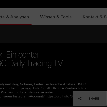
te & Analysen
Wissen & Tools
Kontakt & S
 Ein echter
 Daily Trading TV
alysiert Jörg Scherer, Leiter Technische Analyse HSBC
sen unter https://grp.hsbc/6054RHNn8 ►Weitere Infos:
e Werbe- und Lizenzhinweise unter
unseren Instagram-Account? https://grp.hsbc/6057RHNn1
SHARE