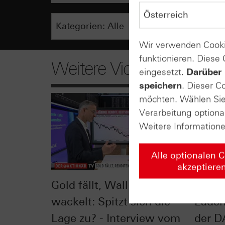
Wir verwenden Cooki
funktionieren. Diese
Weitere Videos
eingesetzt.
Darüber 
speichern
. Dieser C
möchten. Wählen Sie 
Verarbeitung optiona
Weitere Information
Alle optionalen 
akzeptiere
Gold fällt, Wall Street
Leiti
wackelt: Spitzt sich die
Lade
Lage zu? - Interview vom
der D