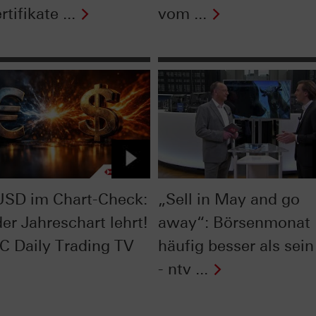
rtifikate ...
vom ...
SD im Chart-Check:
„Sell in May and go
er Jahreschart lehrt!
away“: Börsenmonat
C Daily Trading TV
häufig besser als sein
- ntv ...