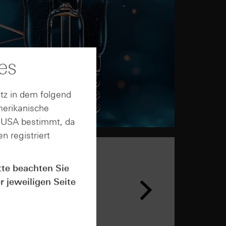
es
tz in dem folgend
merikanische
n USA bestimmt, da
n registriert
tte beachten Sie
r jeweiligen Seite