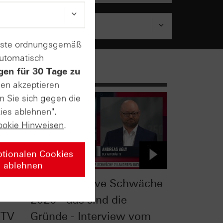
enste ordnungsgemäß
automatisch
gen für 30 Tage zu
sen akzeptieren
n Sie sich gegen die
ies ablehnen".
ookie Hinweisen
.
ptionalen Cookies
ablehnen
heck:
DAX®: Relative Schwäche
2026 - das sind die
 TV
Gründe - Interview vom