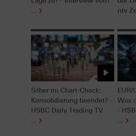
Lage zu? - Interview vom
der D
...
ntv Ze
Silber im Chart-Check:
EUR/U
Konsolidierung beendet? -
Was d
HSBC Daily Trading TV
- HSB
...
...