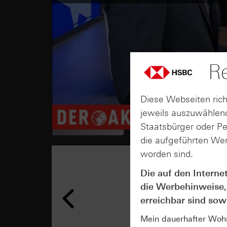
Re
Diese Webseiten rich
jeweils auszuwählend
Staatsbürger oder P
die aufgeführten Wer
worden sind.
Die auf den Interne
die Werbehinweise,
erreichbar sind sowi
Mein dauerhafter Wohns