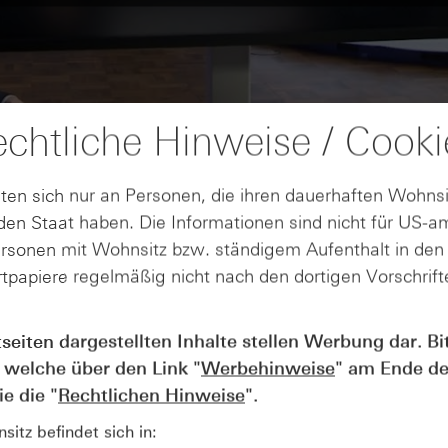
chtliche Hinweise / Cooki
ten sich nur an Personen, die ihren dauerhaften Wohnsi
en Staat haben. Die Informationen sind nicht für US-a
ersonen mit Wohnsitz bzw. ständigem Aufenthalt in de
tpapiere regelmäßig nicht nach den dortigen Vorschrifte
tseiten dargestellten Inhalte stellen Werbung dar. Bi
AUGUST
Wie lange bleibt der DAX® in
07
 welche über den Link "
Werbehinweise
" am Ende de
Rekordlaune? - ntv Zertifikate
e die "
Rechtlichen Hinweise
".
07.08.26
itz befindet sich in: