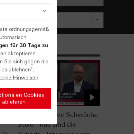
enste ordnungsgemäß
automatisch
gen für 30 Tage zu
sen akzeptieren
n Sie sich gegen die
ies ablehnen".
ookie Hinweisen
.
ptionalen Cookies
ablehnen
heck:
DAX®: Relative Schwäche
2026 - das sind die