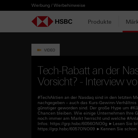
Werbung / Werbehinweise
PRODUKTE
MÄRKTE & ANALYSEN
WISSEN & TOOLS
KONTAKT & SERVICE
LÄNDERAUSWAHL
AUSGEWÄHLTE SEITEN
HEBELPRODUKTE
ANLAGEPRODUKTE
AKTUELLES
ANALYSEN
VIDEOS
WATCHLIST
WEBINARE
WISSEN
TOOLS
KONTAKT
SERVICE
DOWNLOADCENTER
HEBELPRODUKTE
ANALYSEN
WEBINARE
KONTAKT
Watchlist
Knock-out-Produkte
Aktien- / Indexanleihen
Anpassungen / Kündigungen
Daily Trading
Mediathek
Login / Zur Watchlist
Webinartermine
kostenlose eBooks
Aktien- / Indexanleihen Rechner
Kontaktformular
Wir über uns
Basisprospekte /
Deutschland
Produkte
Märk
Wertpapierbeschreibungen
ANLAGEPRODUKTE
VIDEOS
WISSEN
SERVICE
Basisprospekte
Optionsscheine
Bonus-Zertifikate
Intraday-Emissionen
Marktbeobachtung
Daily Trading TV
Webinaraufzeichnungen
Akademie
Open End Knock-out-Produkte
Praktikanten / Werkstudenten
Newsletter Abonnement
Österreich
Rechner
Registrierungsformulare
AKTUELLES
WATCHLIST
TOOLS
DOWNLOADCENTER
Weitere Hebelprodukte
Discount-Zertifikate
Neuemissionen
Trendkompass
ntv-Zertifikate mit HSBC
Börsengurus
VIDEO
Trendkompass
Ausgestoppte Produkte
Express-Zertifikate
Zur Zeichnung
Nachrichten
Börse Stuttgart TV mit HSBC
FAQs
Tech-Rabatt an der Na
Watchlist
Vorsicht? - Interview 
Intraday-Emissionen
Kapitalschutz-Produkte
Newsletter-Abonnement
Zertifikate Aktuell mit HSBC
Rolltermine
Sprint-Zertifikate
#TechAktien an der Nasdaq sind in den letzten Mo
nachgegeben – auch das Kurs-Gewinn-Verhältnis (
günstiger geworden sind. Der große Hype um #Künst
Strategie- / Basket- /
Chancen bleiben. Wie einige Unternehmen Ihre G
Themenzertifikate
noch immer am Markt herrscht und welche #Anlag
Infos: https://grp.hsbc/6056ONO0g ►Lesen Sie bi
https://grp.hsbc/6057ONO09 ►Kennen Sie schon 
Handverlesen