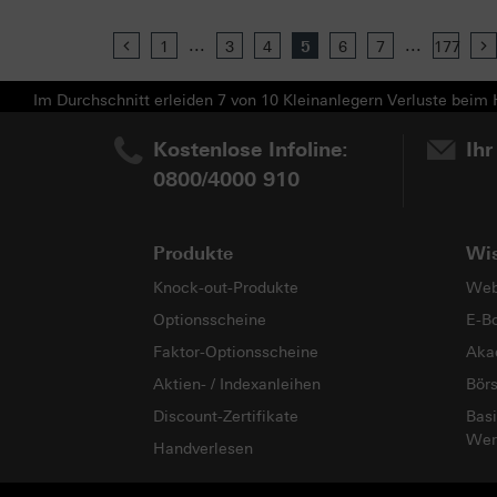
...
...
Previous
1
3
4
5
6
7
177
Im Durchschnitt erleiden 7 von 10 Kleinanlegern Verluste beim H
Kostenlose Infoline:
Ihr
0800/4000 910
Produkte
Wi
Knock-out-Produkte
Web
Optionsscheine
E-B
Faktor-Optionsscheine
Aka
Aktien- / Indexanleihen
Bör
Discount-Zertifikate
Basi
Wer
Handverlesen