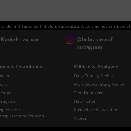
Next
andel mit Turbo-Zertifikaten. Turbo-Zertifikate sind hoch risikoreich
 Kontakt zu uns
@hsbc_de auf
Instagram
ssen & Downloads
Märkte & Analysen
inare
Daily Trading Archiv
ooks
Marktbeobachtung Archiv
demie
Trendkompass
sengurus
Nachrichten
sprospekte /
Kostenlose Newsletter
tpapierbeschreibungen
Videos