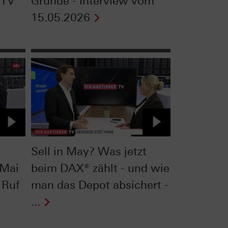
 TV
Gründe - Interview vom
15.05.2026
Sell in May? Was jetzt
 Mai
beim DAX® zählt - und wie
 Ruf
man das Depot absichert -
...