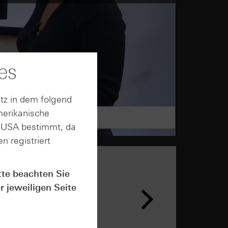
es
tz in dem folgend
merikanische
n USA bestimmt, da
n registriert
tte beachten Sie
r jeweiligen Seite