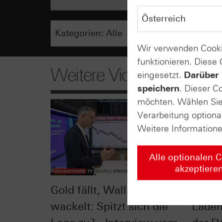
Wir verwenden Cooki
funktionieren. Diese
Weitere Videos
eingesetzt.
Darüber 
speichern
. Dieser C
möchten. Wählen Sie 
Verarbeitung optiona
Weitere Information
Alle optionalen 
akzeptiere
Gold fällt, Wall Street
Leiti
wackelt: Spitzt sich die
Lade