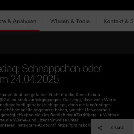
te & Analysen
Wissen & Tools
Kontakt & S
sdaq: Schnäppchen oder
vom 24.04.2025
naten deutlich gefallen. Nicht nur die Kurse haben
KGV) ist stark zurückgegangen. Das zeigt, dass viele Werte
licheIntelligenz hat sich gelegt, doch die langfristigen
eschäftsmodelle angepasst haben, welche Unsicherheit
emöglichkeiten sich im Bereich der #Zertifikate. ►Weitere
tte die Werbe- und Lizenzhinweise unter
unseren Instagram-Account? https://grp.hsbc/6058ONO0i
SHARE