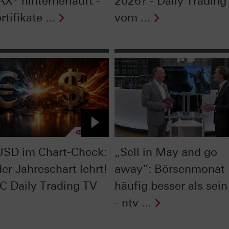
AX® hinterherläuft -
2026? - Daily Trading
rtifikate ...
vom ...
SD im Chart-Check:
„Sell in May and go
er Jahreschart lehrt!
away“: Börsenmonat
C Daily Trading TV
häufig besser als sein
- ntv ...