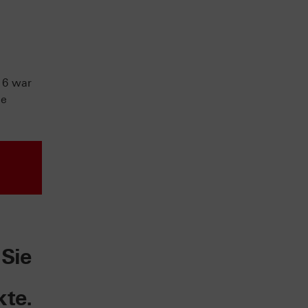
16 war
ie
 Sie
kte.