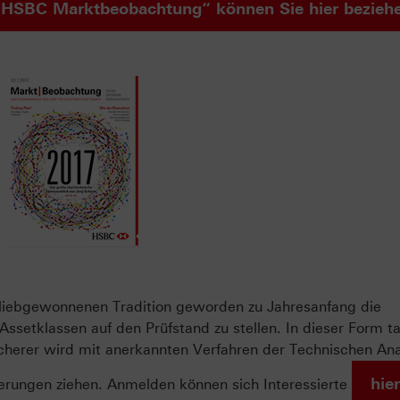
HSBC Marktbeobachtung“ können Sie hier bezieh
r liebgewonnenen Tradition geworden zu Jahresanfang die
ssetklassen auf den Prüfstand zu stellen. In dieser Form t
 Scherer wird mit anerkannten Verfahren der Technischen An
hier
gerungen ziehen. Anmelden können sich Interessierte