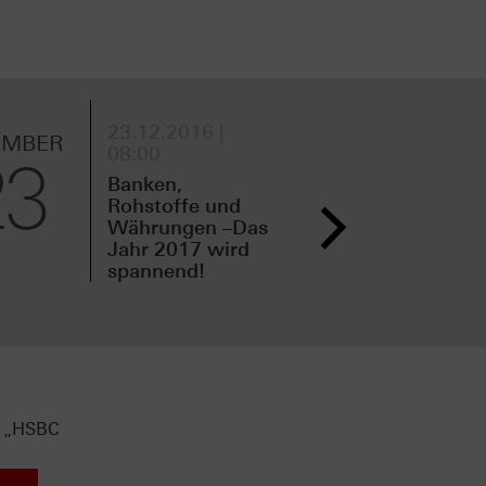
23.12.2016 |
21.
EMBER
DEZEMBER
08:00
11:
23
21
Banken,
Neu
Rohstoffe und
Vor
Währungen –Das
Fam
Jahr 2017 wird
Che
spannend!
s „HSBC