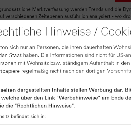
 grundsätzliche Marktverfassung werden Trends und die Dy
f verschiedenen Zeitebenen ausführlich analysiert - wo dro
rtsetzung ab? Diese Fragen sind nach einer siebenjährigen
chtliche Hinweise / Cooki
deutung. Schließlich hat es auch in der aktuellen späten P
geben, um etwa den Dow Jones® in den vergangenen Woch
 hat der deutsche Leitindex DAX® ein neues Jahreshoch
ten sich nur an Personen, die ihren dauerhaften Wohnsi
hase der Hausse angekommen. Doch nicht allein die Analyse w
en Staat haben. Die Informationen sind nicht für US-a
h das Risikomanagement. Wo lassen sich etwa Stoppkurse
ersonen mit Wohnsitz bzw. ständigem Aufenthalt in de
e Analyse dabei helfen?
tpapiere regelmäßig nicht nach den dortigen Vorschrifte
Online-Seminar statt, verpassen
tseiten dargestellten Inhalte stellen Werbung dar. Bi
chnischen Ausblick auf die
 welche über den Link "
Werbehinweise
" am Ende de
hstoff-, Zins- und Währungsmär
e die "
Rechtlichen Hinweise
".
itz befindet sich in: