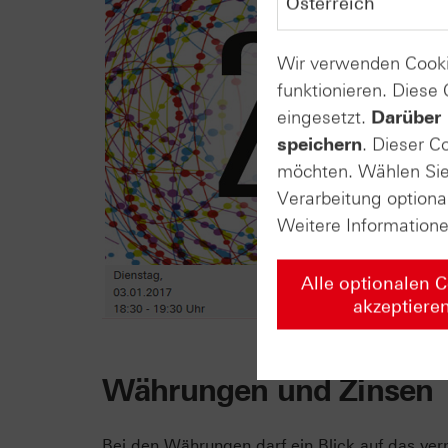
Wir verwenden Cooki
funktionieren. Diese
eingesetzt.
Darüber 
speichern
. Dieser C
möchten. Wählen Sie 
Verarbeitung optiona
Weitere Information
Alle optionalen 
akzeptiere
Währungen und Zinsen
Bei den Währungen darf ein Blick auf das ver