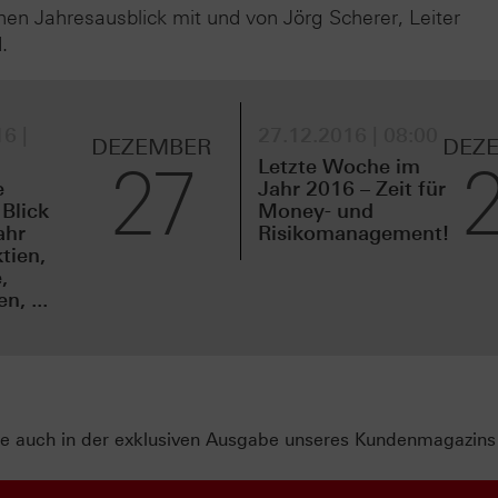
hen Jahresausblick mit und von Jörg Scherer, Leiter
.
6 |
27.12.2016 | 08:00
DEZEMBER
DEZ
27
Letzte Woche im
e
Jahr 2016 – Zeit für
 Blick
Money- und
ahr
Risikomanagement!
tien,
,
, ...
Sie auch in der exklusiven Ausgabe unseres Kundenmagazin