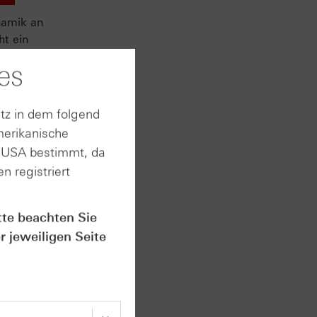
namik an
ht ein
 Hausse
es
hase
en auf
tz in dem folgend
ird
merikanische
 am
n USA bestimmt, da
n registriert
 Sie
tte beachten Sie
r jeweiligen Seite
kte.