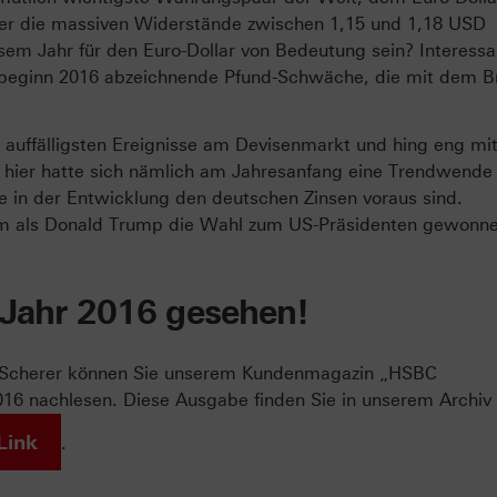
rer die massiven Widerstände zwischen 1,15 und 1,18 USD
em Jahr für den Euro-Dollar von Bedeutung sein? Interessa
esbeginn 2016 abzeichnende Pfund-Schwäche, die mit dem Br
r auffälligsten Ereignisse am Devisenmarkt und hing eng mi
hier hatte sich nämlich am Jahresanfang eine Trendwende
ie in der Entwicklung den deutschen Zinsen voraus sind.
llem als Donald Trump die Wahl zum US-Präsidenten gewonne
 Jahr 2016 gesehen!
g Scherer können Sie unserem Kundenmagazin „HSBC
6 nachlesen. Diese Ausgabe finden Sie in unserem Archiv
Link
.