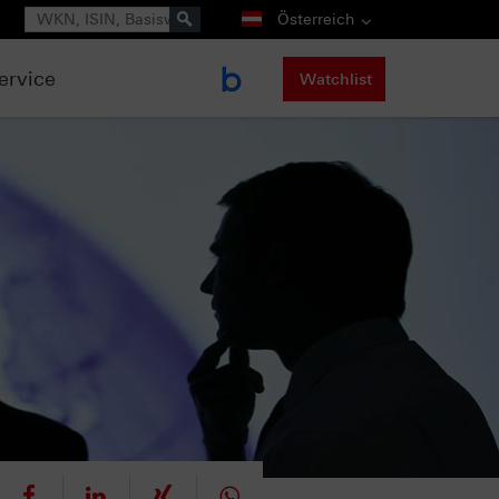
Suche
Österreich
ervice
Watchlist
eet
teilen
mitteilen
teilen
teilen